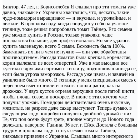
Виктор, 47 лет, г. Борисоглебск Я слышал про эти томаты уже
давно, знакомые с Украины хвастались, что, дескать, такие
чудо-помидоры выращивают — и вкусные, и урожайные, и
лежкие. В прошлом году, когда соорудил у себя на участке
теплицу, тоже решил попробовать томат Тайлер. Его семена
уже можно купить в России, только упаковки чаще
попадаются большие, для профессионалов. Но мне удалось
купить маленькую, всего 5 семян. Всхожесть была 100%.
Замачивать их ни в чем не нужно — они уже обработаны
производителем. Рассада томатов была крепкая, коренастая,
корни вылезали из всех отверстий. Уже в мае высадил все
кустики с другими сортами в теплицу, подтапливал иногда ее,
если была угроза заморозков. Рассада уже цвела, и завязей на
удивление было много. В теплице у меня специальная смесь с
перегноем вместо земли и томаты пошли расти, как на
дрожжах. У двух кустов отрезал верхушки после пятой кисти,
чтобы плоды созрели поскорее. В июне с этих кустов уже
получил урожай. Помидоры действительно очень вкусные,
мясистые, на разрезе даже сахар выступает. Теперь думаю, в
следующем году попробую получить двойной урожай с них.
Те, что под осень будут зреть, вполне могут и до Нового года
долежать, наверное. Галина, 36 лет, г. Ейск Достала с большим
трудом в прошлом году 5 штук семян томата Тайлер,
знакомые привезли с Украины. Слышала много интересного