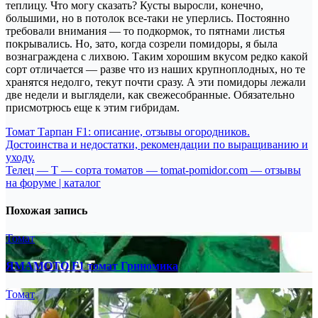
теплицу. Что могу сказать? Кусты выросли, конечно,
большими, но в потолок все-таки не уперлись. Постоянно
требовали внимания — то подкормок, то пятнами листья
покрывались. Но, зато, когда созрели помидоры, я была
вознаграждена с лихвою. Таким хорошим вкусом редко какой
сорт отличается — разве что из наших крупноплодных, но те
хранятся недолго, текут почти сразу. А эти помидоры лежали
две недели и выглядели, как свежесобранные. Обязательно
присмотрюсь еще к этим гибридам.
Навигация
Томат Тарпан F1: описание, отзывы огородников.
Достоинства и недостатки, рекомендации по выращиванию и
по
уходу.
записям
Телец — Т — сорта томатов — tomat-pomidor.com — отзывы
на форуме | каталог
Похожая запись
Томат
ЯМАМОТО F1 томат Гриномика
Томат