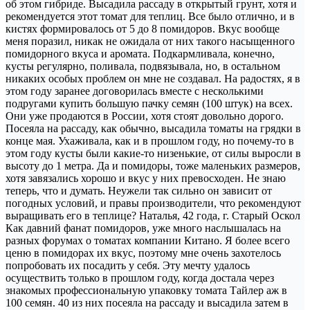
об этом гибриде. Высадила рассаду в открытый грунт, хотя и
рекомендуется этот томат для теплиц. Все было отлично, и в
кистях формировалось от 5 до 8 помидоров. Вкус вообще
меня поразил, никак не ожидала от них такого насыщенного
помидорного вкуса и аромата. Подкармливала, конечно,
кусты регулярно, поливала, подвязывала, но, в остальном
никаких особых проблем он мне не создавал. На радостях, я в
этом году заранее договорилась вместе с несколькими
подругами купить большую пачку семян (100 штук) на всех.
Они уже продаются в России, хотя стоят довольно дорого.
Посеяла на рассаду, как обычно, высадила томаты на грядки в
конце мая. Ухаживала, как и в прошлом году, но почему-то в
этом году кусты были какие-то низенькие, от силы выросли в
высоту до 1 метра. Да и помидоры, тоже маленьких размеров,
хотя завязались хорошо и вкус у них превосходен. Не знаю
теперь, что и думать. Неужели так сильно он зависит от
погодных условий, и правы производители, что рекомендуют
выращивать его в теплице? Наталья, 42 года, г. Старый Оскол
Как давний фанат помидоров, уже много наслышалась на
разных форумах о томатах компании Китано. Я более всего
ценю в помидорах их вкус, поэтому мне очень захотелось
попробовать их посадить у себя. Эту мечту удалось
осуществить только в прошлом году, когда достала через
знакомых профессиональную упаковку томата Тайлер аж в
100 семян. 40 из них посеяла на рассаду и высадила затем в