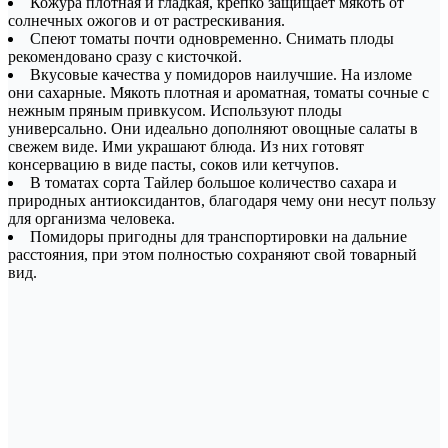
Кожура плотная и гладкая, крепко защищает мякоть от
солнечных ожогов и от растрескивания.
Спеют томаты почти одновременно. Снимать плоды
рекомендовано сразу с кисточкой.
Вкусовые качества у помидоров наилучшие. На изломе
они сахарные. Мякоть плотная и ароматная, томаты сочные с
нежным пряным привкусом. Используют плоды
универсально. Они идеально дополняют овощные салаты в
свежем виде. Ими украшают блюда. Из них готовят
консервацию в виде пасты, соков или кетчупов.
В томатах сорта Тайлер большое количество сахара и
природных антиоксидантов, благодаря чему они несут пользу
для организма человека.
Помидоры пригодны для транспортировки на дальние
расстояния, при этом полностью сохраняют свой товарный
вид.