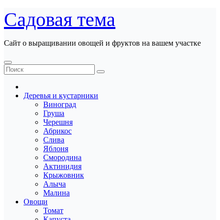
Перейти
Садовая тема
к
содержанию
Сайт о выращивании овощей и фруктов на вашем участке
Деревья и кустарники
Виноград
Груша
Черешня
Абрикос
Слива
Яблоня
Смородина
Актинидия
Крыжовник
Алыча
Малина
Овощи
Томат
Капуста