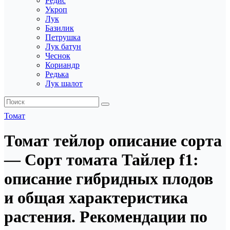
Редис
Укроп
Лук
Базилик
Петрушка
Лук батун
Чеснок
Кориандр
Редька
Лук шалот
Томат
Томат тейлор описание сорта
— Сорт томата Тайлер f1:
описание гибридных плодов
и общая характеристика
растения. Рекомендации по