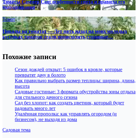
Томаты Саммер Сан: особенности сорта и правила его
выращивания
Томат
Цикады на томатах — Лет пять назад на моих молодых
кустиках томатов стали происходить странные…
Похожие записи
Сезон дождей открыт: 5 ошибок в кровле, которые
превратят дачу в болото
Как правильно выбрать размер теплицы: ширина, длина,
высота
Садовые гостиные: 3 формата обустройства зоны отдыха
для стильного дачного сезона
Сад без хлопот: как создать цветник, который будет
радовать много лет
Удалённая прополка: как управлять огородом (и
бизнесом), не выходя из дома
Садовая тема