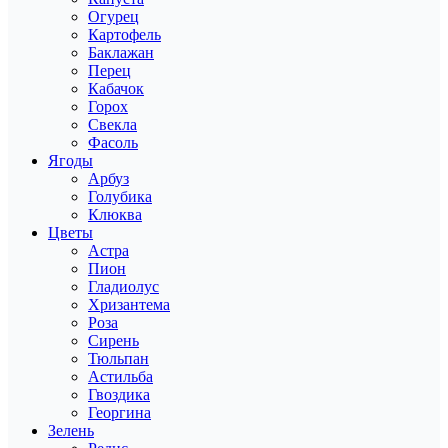
Огурец
Картофель
Баклажан
Перец
Кабачок
Горох
Свекла
Фасоль
Ягоды
Арбуз
Голубика
Клюква
Цветы
Астра
Пион
Гладиолус
Хризантема
Роза
Сирень
Тюльпан
Астильба
Гвоздика
Георгина
Зелень