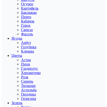
Огурец
Картофель
Баклажан
Перец
Кабачок
Горох
Свекла
Фасоль
Ягоды
Арбуз
Голубика
Клюква
Цветы
Астра
Пион
Гладиолус
Хризантема
Роза
Сирень
Тюльпан
Астильба
Гвоздика
Георгина
Зелень