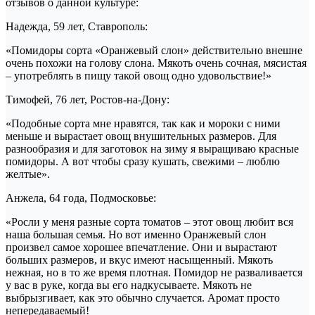
отзывов о данной культуре:
Надежда, 59 лет, Ставрополь:
«Помидоры сорта «Оранжевый слон» действительно внешне
очень похожи на голову слона. Мякоть очень сочная, мясистая
– употреблять в пищу такой овощ одно удовольствие!»
Тимофей, 76 лет, Ростов-на-Дону:
«Подобные сорта мне нравятся, так как и мороки с ними
меньше и вырастает овощ внушительных размеров. Для
разнообразия и для заготовок на зиму я выращиваю красные
помидоры. А вот чтобы сразу кушать, свежими – люблю
желтые».
Анжела, 64 года, Подмосковье:
«Росли у меня разные сорта томатов – этот овощ любит вся
наша большая семья. Но вот именно Оранжевый слон
произвел самое хорошее впечатление. Они и вырастают
больших размеров, и вкус имеют насыщенный. Мякоть
нежная, но в то же время плотная. Помидор не разваливается
у вас в руке, когда вы его надкусываете. Мякоть не
выбрызгивает, как это обычно случается. Аромат просто
непередаваемый!