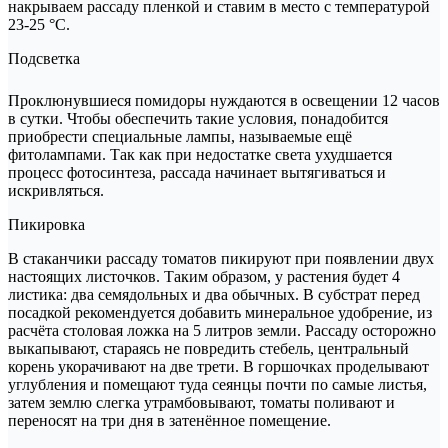
накрываем рассаду пленкой и ставим в место с температурой
23-25 °C.
Подсветка
Проклюнувшиеся помидоры нуждаются в освещении 12 часов
в сутки. Чтобы обеспечить такие условия, понадобится
приобрести специальные лампы, называемые ещё
фитолампами. Так как при недостатке света ухудшается
процесс фотосинтеза, рассада начинает вытягиваться и
искривляться.
Пикировка
В стаканчики рассаду томатов пикируют при появлении двух
настоящих листочков. Таким образом, у растения будет 4
листика: два семядольных и два обычных. В субстрат перед
посадкой рекомендуется добавить минеральное удобрение, из
расчёта столовая ложка на 5 литров земли. Рассаду осторожно
выкапывают, стараясь не повредить стебель, центральный
корень укорачивают на две трети. В горшочках проделывают
углубления и помещают туда сеянцы почти по самые листья,
затем землю слегка утрамбовывают, томаты поливают и
переносят на три дня в затенённое помещение.