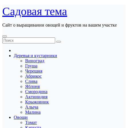
Перейти
Садовая тема
к
содержанию
Сайт о выращивании овощей и фруктов на вашем участке
Деревья и кустарники
Виноград
Груша
Черешня
Абрикос
Слива
Яблоня
Смородина
Актинидия
Крыжовник
Алыча
Малина
Овощи
Томат
Капуста