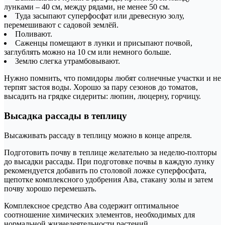
лунками – 40 см, между рядами, не менее 50 см.
Туда засыпают суперфосфат или древесную золу,
перемешивают с садовой землёй.
Поливают.
Саженцы помещают в лунки и присыпают почвой,
заглублять можно на 10 см или немного больше.
Землю слегка утрамбовывают.
Нужно помнить, что помидоры любят солнечные участки и не
терпят застоя воды. Хорошо за пару сезонов до томатов,
высадить на грядке сидериты: люпин, люцерну, горчицу.
Высадка рассады в теплицу
Высаживать рассаду в теплицу можно в конце апреля.
Подготовить почву в теплице желательно за неделю-полторы
до высадки рассады. При подготовке почвы в каждую лунку
рекомендуется добавить по столовой ложке суперфосфата,
щепотке комплексного удобрения Ава, стакану золы и затем
почву хорошо перемешать.
Комплексное средство Ава содержит оптимальное
соотношение химических элементов, необходимых для
нормальной жизнедеятельности растений