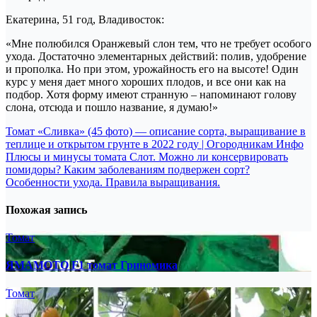
Екатерина, 51 год, Владивосток:
«Мне полюбился Оранжевый слон тем, что не требует особого
ухода. Достаточно элементарных действий: полив, удобрение
и прополка. Но при этом, урожайность его на высоте! Один
курс у меня дает много хороших плодов, и все они как на
подбор. Хотя форму имеют странную – напоминают голову
слона, отсюда и пошло название, я думаю!»
Навигация
Томат «Сливка» (45 фото) — описание сорта, выращивание в
теплице и открытом грунте в 2022 году | Огородникам Инфо
по
Плюсы и минусы томата Слот. Можно ли консервировать
записям
помидоры? Каким заболеваниям подвержен сорт?
Особенности ухода. Правила выращивания.
Похожая запись
Томат
ЯМАМОТО F1 томат Гриномика
Томат