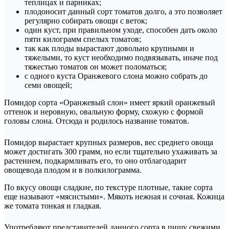
теплицах и парниках;
плодоносит данный сорт томатов долго, а это позволяет
регулярно собирать овощи с веток;
один куст, при правильном уходе, способен дать около
пяти килограмм спелых томатов;
так как плоды вырастают довольно крупными и
тяжелыми, то куст необходимо подвязывать, иначе под
тяжестью томатов он может поломаться;
с одного куста Оранжевого слона можно собрать до
семи овощей;
Помидор сорта «Оранжевый слон» имеет яркий оранжевый
оттенок и неровную, овальную форму, схожую с формой
головы слона. Отсюда и родилось название томатов.
Помидор вырастает крупных размеров, вес среднего овоща
может достигать 300 грамм, но если тщательно ухаживать за
растением, подкармливать его, то оно отблагодарит
овощевода плодом и в полкилограмма.
По вкусу овощи сладкие, по текстуре плотные, такие сорта
еще называют «мясистыми». Мякоть нежная и сочная. Кожица
же томата тонкая и гладкая.
Употребляют представителей данного сорта в пищу свежими,