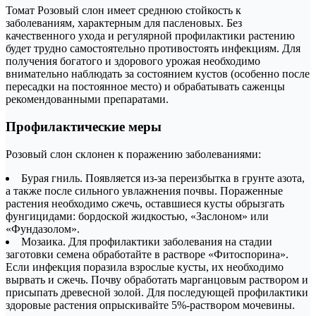
Томат Розовый слон имеет среднюю стойкость к
заболеваниям, характерным для пасленовых. Без
качественного ухода и регулярной профилактики растению
будет трудно самостоятельно противостоять инфекциям. Для
получения богатого и здорового урожая необходимо
внимательно наблюдать за состоянием кустов (особенно после
пересадки на постоянное место) и обрабатывать саженцы
рекомендованными препаратами.
Профилактические меры
Розовый слон склонен к поражению заболеваниями:
Бурая гниль. Появляется из-за переизбытка в грунте азота,
а также после сильного увлажнения почвы. Пораженные
растения необходимо сжечь, оставшиеся кусты обрызгать
фунгицидами: бордоской жидкостью, «Заслоном» или
«Фундазолом».
Мозаика. Для профилактики заболевания на стадии
заготовки семена обработайте в растворе «Фитоспорина».
Если инфекция поразила взрослые кусты, их необходимо
вырвать и сжечь. Почву обработать марганцовым раствором и
присыпать древесной золой. Для последующей профилактики
здоровые растения опрыскивайте 5%-раствором мочевины.