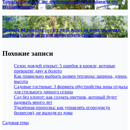
Томаты Саммер Сан: особенности сорта и правила его
выращивания
Томат
Цикады на томатах — Лет пять назад на моих молодых
кустиках томатов стали происходить странные…
Похожие записи
Сезон дождей открыт: 5 ошибок в кровле, которые
превратят дачу в болото
Как правильно выбрать размер теплицы: ширина, длина,
высота
Садовые гостиные: 3 формата обустройства зоны отдыха
для стильного дачного сезона
Сад без хлопот: как создать цветник, который будет
радовать много лет
Удалённая прополка: как управлять огородом (и
бизнесом), не выходя из дома
Садовая тема