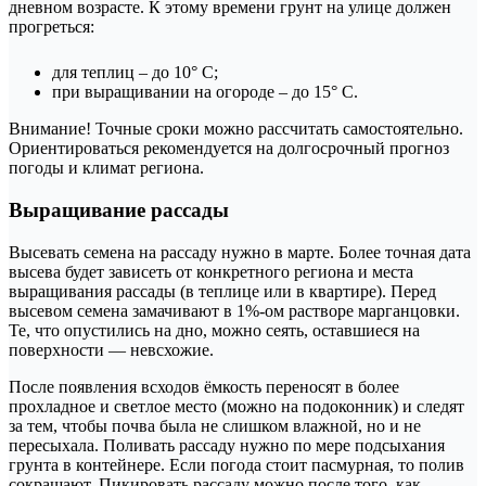
дневном возрасте. К этому времени грунт на улице должен
прогреться:
для теплиц – до 10° С;
при выращивании на огороде – до 15° С.
Внимание! Точные сроки можно рассчитать самостоятельно.
Ориентироваться рекомендуется на долгосрочный прогноз
погоды и климат региона.
Выращивание рассады
Высевать семена на рассаду нужно в марте. Более точная дата
высева будет зависеть от конкретного региона и места
выращивания рассады (в теплице или в квартире). Перед
высевом семена замачивают в 1%-ом растворе марганцовки.
Те, что опустились на дно, можно сеять, оставшиеся на
поверхности — невсхожие.
После появления всходов ёмкость переносят в более
прохладное и светлое место (можно на подоконник) и следят
за тем, чтобы почва была не слишком влажной, но и не
пересыхала. Поливать рассаду нужно по мере подсыхания
грунта в контейнере. Если погода стоит пасмурная, то полив
сокращают. Пикировать рассаду можно после того, как