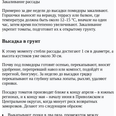
Закаливание рассады
Примерно за две недели до высадки помидоры закаливают.
Горшочки выносят на веранду, террасу или балкон, где
температура должна быть около 12–15 °С, вначале на один
час, затем время постепенно увеличивают. Закаливание
укрепит томаты, подготовит их к открытому грунту.
Высадка в грунт
К этому моменту стебли рассады достигают 1 см в диаметре, а
высота кустиков уже около 30 см.
Почву под помидоры готовят осенью, перекапывают, вносят
удобрение, перепревший навоз или компост, подойдёт и
перегной, биогумус. За неделю до высадки грядку
перекапывают на глубину штыка лопаты, рыхлят, удаляют
сорняки.
Посадку томатов производят ближе к концу апреля – в южных
регионах, и к концу мая – началу июня в Приволжском и
Центральном округах, когда минует риск возвратных
заморозков. Делают это следующим образом:
Выкапывают лунки в два ряда, промежуток между