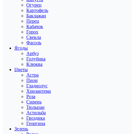
Огурец
Картофель
Баклажан
Перец
Кабачок
Горох
Свекла
Фасоль
Ягоды
Арбуз
Голубика
Клюква
Цветы
Астра
Пион
Гладиолус
Хризантема
Роза
Сирень
Тюльпан
Астильба
Гвоздика
Георгина
Зелень