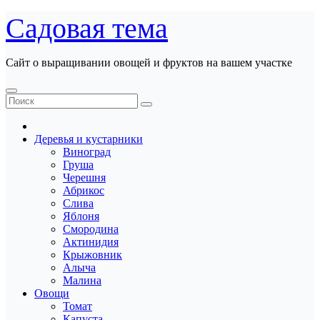
Перейти
Садовая тема
к
содержанию
Сайт о выращивании овощей и фруктов на вашем участке
Деревья и кустарники
Виноград
Груша
Черешня
Абрикос
Слива
Яблоня
Смородина
Актинидия
Крыжовник
Алыча
Малина
Овощи
Томат
Капуста