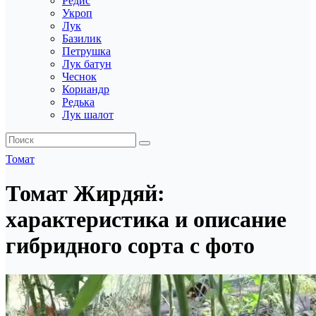
Редис
Укроп
Лук
Базилик
Петрушка
Лук батун
Чеснок
Кориандр
Редька
Лук шалот
Томат
Томат Жирдяй:
характеристика и описание
гибридного сорта с фото