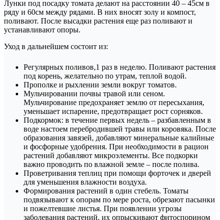
Лунки под посадку томата делают на расстоянии 40 – 45см в
ряду и 60см между рядами. В них вносят золу и компост,
поливают. После высадки растения еще раз поливают и
устанавливают опоры.
Уход в дальнейшем состоит из:
Регулярных поливов,1 раз в неделю. Поливают растения
под корень, желательно по утрам, теплой водой.
Прополке и рыхлении земли вокруг томатов.
Мульчировании почвы травой или сеном.
Мульчирование предохраняет землю от пересыхания,
уменьшает испарение, предотвращает рост сорняков.
Подкормок: в течение первых недель – разбавленным в
воде настоем перебродившей травы или коровяка. После
образования завязей, добавляют минеральные калийные
и фосфорные удобрения. При необходимости в рацион
растений добавляют микроэлементы. Все подкорки
важно проводить по влажной земле – после полива.
Проветривания теплиц при помощи форточек и дверей
для уменьшения влажности воздуха.
Формирования растений в один стебель. Томаты
подвязывают к опорам по мере роста, обрезают пасынки
и пожелтевшие листья. При появлении угрозы
заболевания растений, их опрыскивают фитоспорином