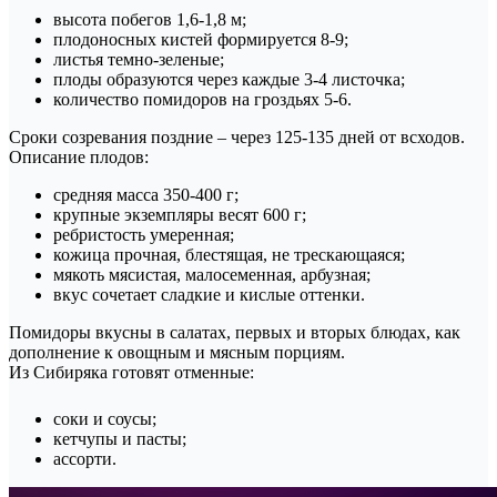
высота побегов 1,6-1,8 м;
плодоносных кистей формируется 8-9;
листья темно-зеленые;
плоды образуются через каждые 3-4 листочка;
количество помидоров на гроздьях 5-6.
Сроки созревания поздние – через 125-135 дней от всходов.
Описание плодов:
средняя масса 350-400 г;
крупные экземпляры весят 600 г;
ребристость умеренная;
кожица прочная, блестящая, не трескающаяся;
мякоть мясистая, малосеменная, арбузная;
вкус сочетает сладкие и кислые оттенки.
Помидоры вкусны в салатах, первых и вторых блюдах, как
дополнение к овощным и мясным порциям.
Из Сибиряка готовят отменные:
соки и соусы;
кетчупы и пасты;
ассорти.