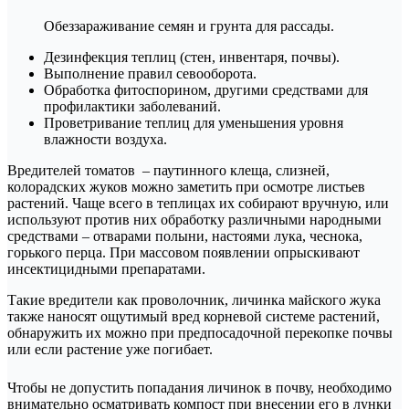
Обеззараживание семян и грунта для рассады.
Дезинфекция теплиц (стен, инвентаря, почвы).
Выполнение правил севооборота.
Обработка фитоспорином, другими средствами для
профилактики заболеваний.
Проветривание теплиц для уменьшения уровня
влажности воздуха.
Вредителей томатов – паутинного клеща, слизней,
колорадских жуков можно заметить при осмотре листьев
растений. Чаще всего в теплицах их собирают вручную, или
используют против них обработку различными народными
средствами – отварами полыни, настоями лука, чеснока,
горького перца. При массовом появлении опрыскивают
инсектицидными препаратами.
Такие вредители как проволочник, личинка майского жука
также наносят ощутимый вред корневой системе растений,
обнаружить их можно при предпосадочной перекопке почвы
или если растение уже погибает.
Чтобы не допустить попадания личинок в почву, необходимо
внимательно осматривать компост при внесении его в лунки