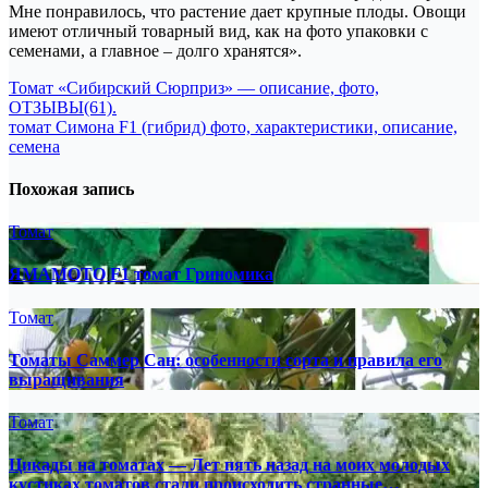
Мне понравилось, что растение дает крупные плоды. Овощи
имеют отличный товарный вид, как на фото упаковки с
семенами, а главное – долго хранятся».
Навигация
Томат «Сибирский Сюрприз» — описание, фото,
ОТЗЫВЫ(61).
по
томат Симона F1 (гибрид) фото, характеристики, описание,
записям
семена
Похожая запись
Томат
ЯМАМОТО F1 томат Гриномика
Томат
Томаты Саммер Сан: особенности сорта и правила его
выращивания
Томат
Цикады на томатах — Лет пять назад на моих молодых
кустиках томатов стали происходить странные…