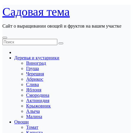
Перейти
Садовая тема
к
содержанию
Сайт о выращивании овощей и фруктов на вашем участке
Деревья и кустарники
Виноград
Груша
Черешня
Абрикос
Слива
Яблоня
Смородина
Актинидия
Крыжовник
Алыча
Малина
Овощи
Томат
Капуста