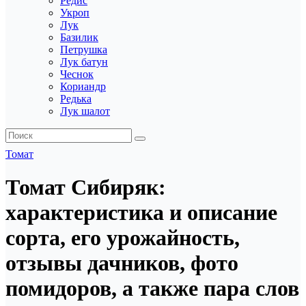
Редис
Укроп
Лук
Базилик
Петрушка
Лук батун
Чеснок
Кориандр
Редька
Лук шалот
Томат
Томат Сибиряк:
характеристика и описание
сорта, его урожайность,
отзывы дачников, фото
помидоров, а также пара слов