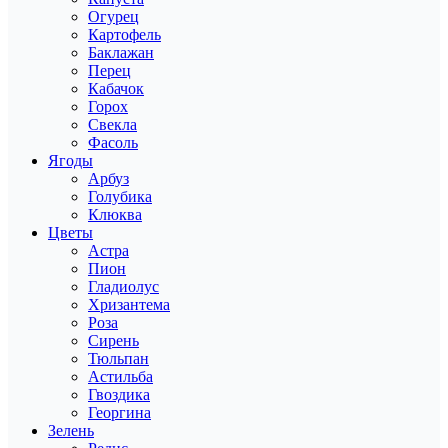
Огурец
Картофель
Баклажан
Перец
Кабачок
Горох
Свекла
Фасоль
Ягоды
Арбуз
Голубика
Клюква
Цветы
Астра
Пион
Гладиолус
Хризантема
Роза
Сирень
Тюльпан
Астильба
Гвоздика
Георгина
Зелень