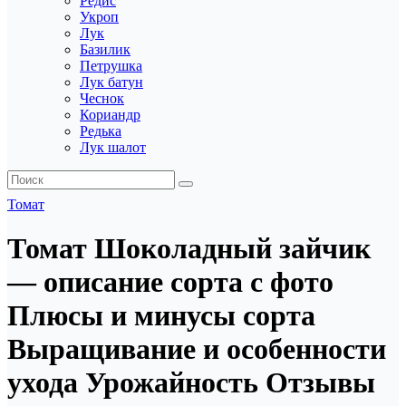
Редис
Укроп
Лук
Базилик
Петрушка
Лук батун
Чеснок
Кориандр
Редька
Лук шалот
Томат
Томат Шоколадный зайчик
— описание сорта с фото
Плюсы и минусы сорта
Выращивание и особенности
ухода Урожайность Отзывы