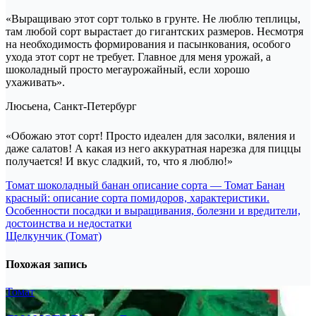
«Выращиваю этот сорт только в грунте. Не люблю теплицы,
там любой сорт вырастает до гигантских размеров. Несмотря
на необходимость формирования и пасынкования, особого
ухода этот сорт не требует. Главное для меня урожай, а
шоколадный просто мегаурожайный, если хорошо
ухаживать».
Люсьена, Санкт-Петербург
«Обожаю этот сорт! Просто идеален для засолки, вяления и
даже салатов! А какая из него аккуратная нарезка для пиццы
получается! И вкус сладкий, то, что я люблю!»
Навигация
Томат шоколадный банан описание сорта — Томат Банан
красный: описание сорта помидоров, характеристики.
по
Особенности посадки и выращивания, болезни и вредители,
записям
достоинства и недостатки
Щелкунчик (Томат)
Похожая запись
Томат