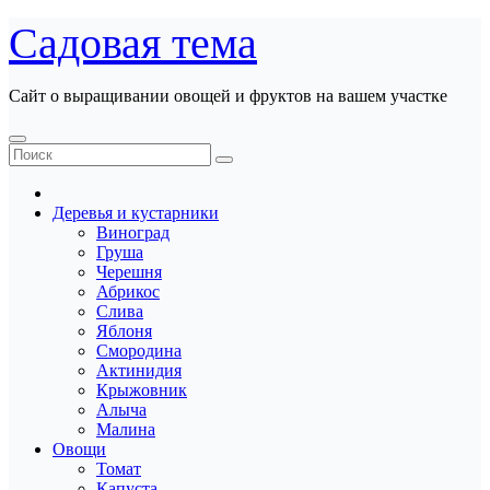
Перейти
Садовая тема
к
содержанию
Сайт о выращивании овощей и фруктов на вашем участке
Деревья и кустарники
Виноград
Груша
Черешня
Абрикос
Слива
Яблоня
Смородина
Актинидия
Крыжовник
Алыча
Малина
Овощи
Томат
Капуста