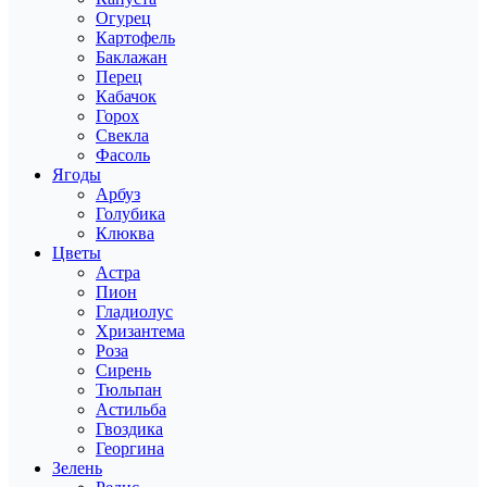
Огурец
Картофель
Баклажан
Перец
Кабачок
Горох
Свекла
Фасоль
Ягоды
Арбуз
Голубика
Клюква
Цветы
Астра
Пион
Гладиолус
Хризантема
Роза
Сирень
Тюльпан
Астильба
Гвоздика
Георгина
Зелень