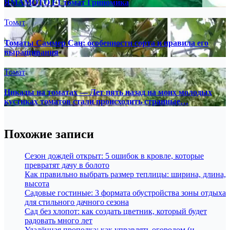
ЯМАМОТО F1 томат Гриномика
Томат
Томаты Саммер Сан: особенности сорта и правила его
выращивания
Томат
Цикады на томатах — Лет пять назад на моих молодых
кустиках томатов стали происходить странные…
Похожие записи
Сезон дождей открыт: 5 ошибок в кровле, которые
превратят дачу в болото
Как правильно выбрать размер теплицы: ширина, длина,
высота
Садовые гостиные: 3 формата обустройства зоны отдыха
для стильного дачного сезона
Сад без хлопот: как создать цветник, который будет
радовать много лет
Удалённая прополка: как управлять огородом (и