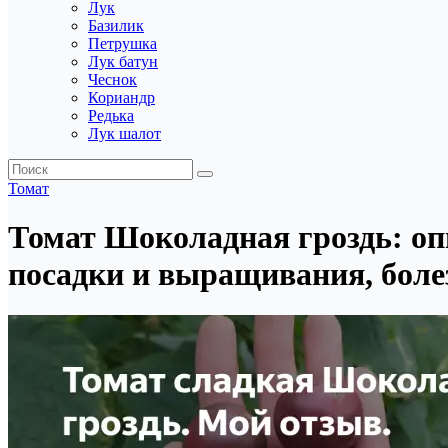
Лук
Базилик
Петрушка
Лук батун
Чеснок
Кориандр
Редька
Лук шалот
Томат
Томат Шоколадная гроздь: оп
посадки и выращивания, болез