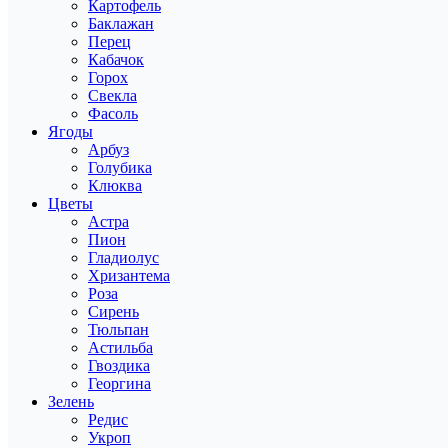
Картофель
Баклажан
Перец
Кабачок
Горох
Свекла
Фасоль
Ягоды
Арбуз
Голубика
Клюква
Цветы
Астра
Пион
Гладиолус
Хризантема
Роза
Сирень
Тюльпан
Астильба
Гвоздика
Георгина
Зелень
Редис
Укроп