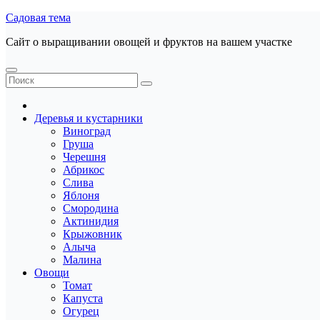
Перейти
Садовая тема
к
Сайт о выращивании овощей и фруктов на вашем участке
содержанию
Деревья и кустарники
Виноград
Груша
Черешня
Абрикос
Слива
Яблоня
Смородина
Актинидия
Крыжовник
Алыча
Малина
Овощи
Томат
Капуста
Огурец