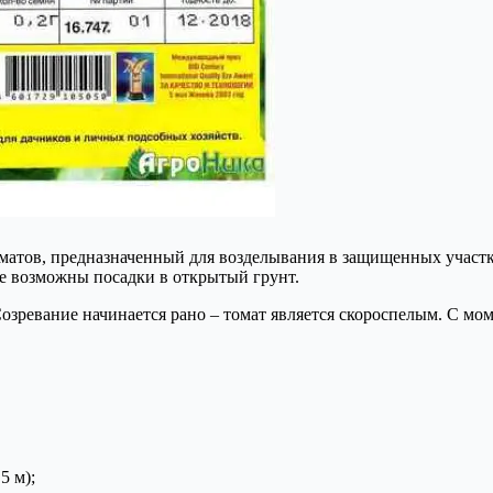
атов, предназначенный для возделывания в защищенных участк
ге возможны посадки в открытый грунт.
озревание начинается рано – томат является скороспелым. С мом
5 м);