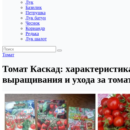
Лук
Базилик
Петрушка
Лук батун
Чеснок
Кориандр
Редька
Лук шалот
Томат
Томат Каскад: характеристика
выращивания и ухода за томат