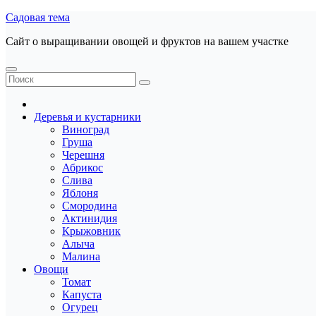
Перейти
Садовая тема
к
Сайт о выращивании овощей и фруктов на вашем участке
содержанию
Деревья и кустарники
Виноград
Груша
Черешня
Абрикос
Слива
Яблоня
Смородина
Актинидия
Крыжовник
Алыча
Малина
Овощи
Томат
Капуста
Огурец