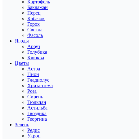
Картофель
Баклажан
Перец
Кабачок
Горох
Свекла
Фасоль
Ягоды
Арбуз
Голубика
Клюква
Цветы
Астра
Пион
Гладиолус
Хризантема
Роза
Сирень
Тюльпан
Астильба
Гвоздика
Георгина
Зелень
Редис
Укроп