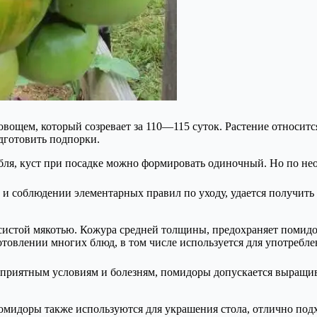
вощем, который созревает за 110—115 суток. Растение относится
одготовить подпорки.
бля, куст при посадке можно формировать одиночный. Но по нео
 соблюдении элементарных правил по уходу, удается получить х
мясистой мякотью. Кожура средней толщины, предохраняет помид
товлении многих блюд, в том числе используется для употребле
оприятным условиям и болезням, помидоры допускается выращива
идоры также используются для украшения стола, отлично подхо