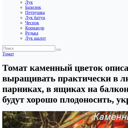
Лук
Базилик
Петрушка
Лук батун
Чеснок
Кориандр
Редька
Лук шалот
Томат
Томат каменный цветок опис
выращивать практически в лю
парниках, в ящиках на балкон
будут хорошо плодоносить, ук