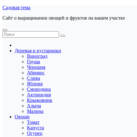
Перейти
Садовая тема
к
Сайт о выращивании овощей и фруктов на вашем участке
содержанию
Деревья и кустарники
Виноград
Груша
Черешня
Абрикос
Слива
Яблоня
Смородина
Актинидия
Крыжовник
Алыча
Малина
Овощи
Томат
Капуста
Огурец