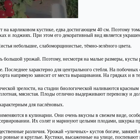
 на карликовом кустике, едва достигающем 40 см. Поэтому тома
ах и лоджиях. При этом его декоративный вид является украшен
Листья небольшие, слабоморщинистые, тёмно-зелёного цвета.
ть большой урожай. Поэтому, несмотря на малые размеры, кусты
е. Последнее характерно для центрального стебля. На побочных
сорта напрямую зависит от места выращивания. На грядках и в т
ической зрелости, на стадии биологической наливаются красны
плотная, мясистая. Плоды отлично выдерживают перевозку и долг
характерным для паслёновых.
рименяются в кулинарии. Они очень вкусны в свежем виде, особ
нсервировании. Их солят и маринуют целыми плодами, шкурка п
ственные различия. Урожай «уличных» кустов богаче, завязей н
 ровные и круглые. Кустики, высаженные на улице, поспевают 