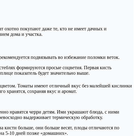
т охотно покупают даже те, кто не имеет дачных и
ием дома и участка.
 рекомендуется подвязывать во избежание поломки веток.
 стеблях формируются просые соцветия. Первая кисть
еплице показатель будет значительно выше.
м цветом. Томаты имеют отличный вкус без малейшей кислинки
о хранятся, сохраняя вкус и аромат.
енно нравятся черри детям. Ими украшают блюда, с ними
ревосходно выдерживает термическую обработку.
а кисти больше, они больше весят, плоды отличаются по
на 5-10 дней позже «домашних».