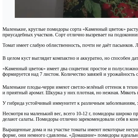
Маленькие, круглые помидоры сорта «Каменный цветок» растут
приусадебных участков. Сорт отлично вызревает на подоконник
Томат имеет слабую облиственность, почти не даёт пасынков. 
В целом куст выглядит компактно и аккуратно, но способен да
«Каменный цветок» имеет два соцветия: простое и полусложно
формируется над 7 листом. Количество завязей и урожайность 
Маленькие плоды-черри имеют светло-зелёный оттенок в техн
и приятный аромат. Шкурка у них плотная, но нежная. Мякоть 
У гибрида устойчивый иммунитет к различным заболеваниям, 
Несмотря на маленький вес, всего 10-12 г, помидоры широко п
делают салаты. Помидоры отлично зарекомендовали себя в ко
Выращенные дома и на участке томаты имеют некоторые несуще
форме, они немного сдавлены. «Домашние» помидоры идеально