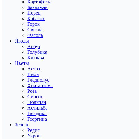
Картофель
Баклажан
Перец
Кабачок
Горох
Свекла
Фасоль
Ягоды
Арбуз
Голубика
Клюква
Цветы
Астра
Пион
Гладиолус
Хризантема
Роза
Сирень
Тюльпан
Астильба
Гвоздика
Георгина
Зелень
Редис
Укроп