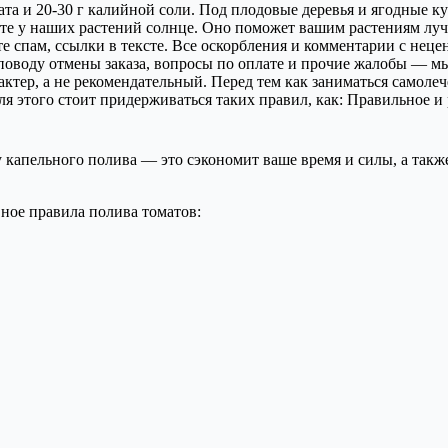
фата и 20-30 г калийной соли. Под плодовые деревья и ягодные 
айте у наших растений солнце. Оно поможет вашим растениям луч
 спам, ссылки в тексте. Все оскорбления и комментарии с неце
поводу отмены заказа, вопросы по оплате и прочие жалобы — мы
ктер, а не рекомендательный. Перед тем как заниматься самолеч
Для этого стоит придерживаться таких правил, как: Правильное
капельного полива — это сэкономит ваше время и силы, а такж
вное правила полива томатов: