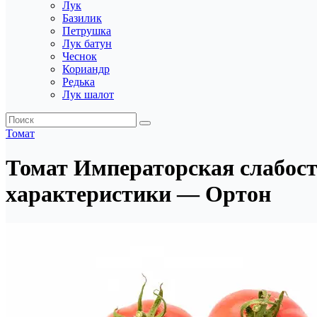
Лук
Базилик
Петрушка
Лук батун
Чеснок
Кориандр
Редька
Лук шалот
Томат
Томат Императорская слабость
характеристики — Ортон