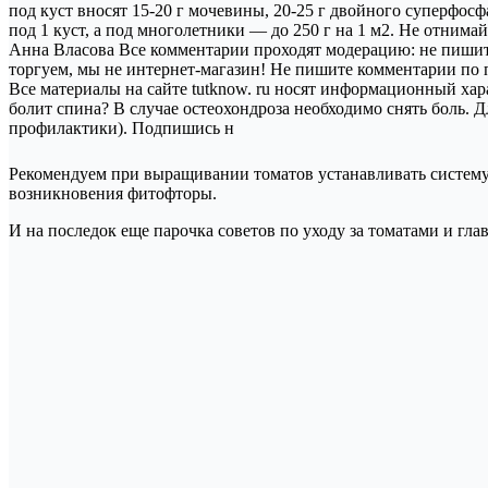
под куст вносят 15-20 г мочевины, 20-25 г двойного суперфос
под 1 куст, а под многолетники — до 250 г на 1 м2. Не отним
Анна Власова Все комментарии проходят модерацию: не пишите
торгуем, мы не интернет-магазин! Не пишите комментарии по 
Все материалы на сайте tutknow. ru носят информационный хара
болит спина? В случае остеохондроза необходимо снять боль. 
профилактики). Подпишись н
Рекомендуем при выращивании томатов устанавливать систему 
возникновения фитофторы.
И на последок еще парочка советов по уходу за томатами и гла