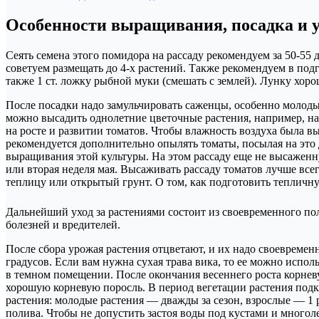
Особенности выращивания, посадка и у
Сеять семена этого помидора на рассаду рекомендуем за 50-55 
советуем размещать до 4-х растений. Также рекомендуем в подг
также 1 ст. ложку рыбной муки (смешать с землей). Лунку хоро
После посадки надо замульчировать саженцы, особенно молодые
можно высадить однолетние цветочные растения, например, на
на росте и развитии томатов. Чтобы влажность воздуха была в
рекомендуется дополнительно опылять томаты, посылая на это д
выращивания этой культуры. На этом рассаду еще не высаженн
или вторая неделя мая. Высаживать рассаду томатов лучше все
теплицу или открытый грунт. О том, как подготовить тепличную
Дальнейший уход за растениями состоит из своевременного п
болезней и вредителей.
После сбора урожая растения отцветают, и их надо своевремен
градусов. Если вам нужна сухая трава вика, то ее можно испо
в темном помещении. После окончания весеннего роста корневу
хорошую корневую поросль. В период вегетации растения под
растения: молодые растения — дважды за сезон, взрослые — 1 
полива. Чтобы не допустить застоя воды под кустами и многол