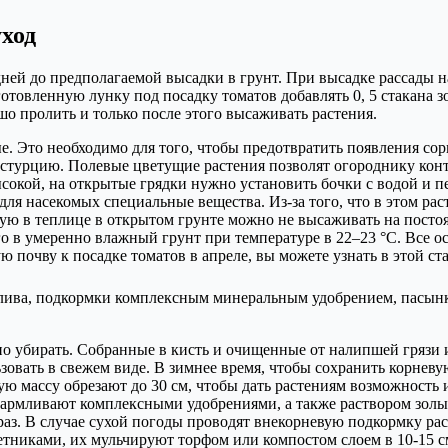
ход
дней до предполагаемой высадки в грунт. При высадке рассады н
отовленную лунку под посадку томатов добавлять 0, 5 стакана зо
шо пролить и только после этого высаживать растения.
. Это необходимо для того, чтобы предотвратить появления сор
стурцию. Полевые цветущие растения позволят огороднику конт
ысокой, на открытые грядки нужно установить бочки с водой и 
ля насекомых специальные вещества. Из-за того, что в этом рас
ую в теплице в открытом грунте можно не высаживать на постоя
го в умеренно влажный грунт при температуре в 22–23 °C. Все 
 почву к посадке томатов в апреле, вы можете узнать в этой ста
олива, подкормки комплексным минеральным удобрением, пасын
но убирать. Собранные в кисть и очищенные от налипшей грязи 
льзовать в свежем виде. В зимнее время, чтобы сохранить корн
ю массу обрезают до 30 см, чтобы дать растениям возможность 
кармливают комплексными удобрениями, а также раствором зол
раз. В случае сухой погоды проводят внекорневую подкормку ра
етниками, их мульчируют торфом или компостом слоем в 10-15 см