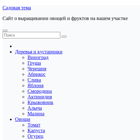
Перейти
Садовая тема
к
Сайт о выращивании овощей и фруктов на вашем участке
содержанию
Деревья и кустарники
Виноград
Груша
Черешня
Абрикос
Слива
Яблоня
Смородина
Актинидия
Крыжовник
Алыча
Малина
Овощи
Томат
Капуста
Огурец