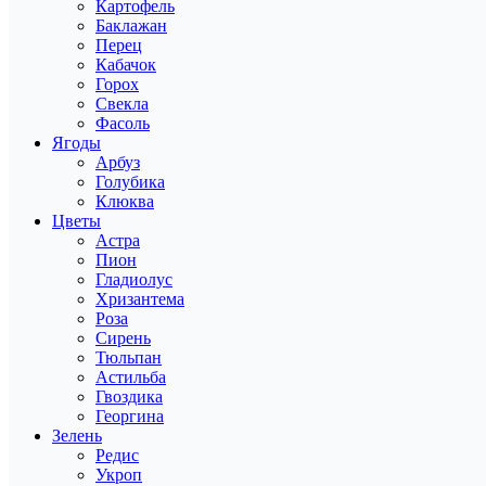
Картофель
Баклажан
Перец
Кабачок
Горох
Свекла
Фасоль
Ягоды
Арбуз
Голубика
Клюква
Цветы
Астра
Пион
Гладиолус
Хризантема
Роза
Сирень
Тюльпан
Астильба
Гвоздика
Георгина
Зелень
Редис
Укроп