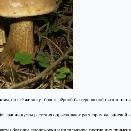
ям, но всё же могут болеть чёрной бактериальной пятнистостью.
болевании кусты растения опрыскивают раствором кальциевой с
ляются белянки, плодожорки и пилильщики, против них примен