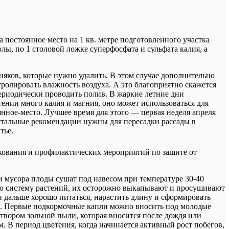
а постоянное место на 1 кв. метре подготовленного участка
лы, по 1 столовой ложке суперфосфата и сульфата калия, а
няков, которые нужно удалить. В этом случае дополнительно
ролировать влажность воздуха. А это благоприятно скажется
периодически проводить полив. В жаркие летние дни
тении много калия и магния, оно может использоваться для
нное-место. Лучшее время для этого — первая неделя апреля
остальные рекомендации нужны для пересадки рассады в
тье.
кования и профилактических мероприятий по защите от
и мусора плоды сушат под навесом при температуре 30-40
евую систему растений, их осторожно выкапывают и просушивают
и дальше хорошо питаться, нарастить длину и сформировать
ы. Первые подкормочные капли можно вносить под молодые
створом зольной пыли, которая вносится после дождя или
. В период цветения, когда начинается активный рост побегов,