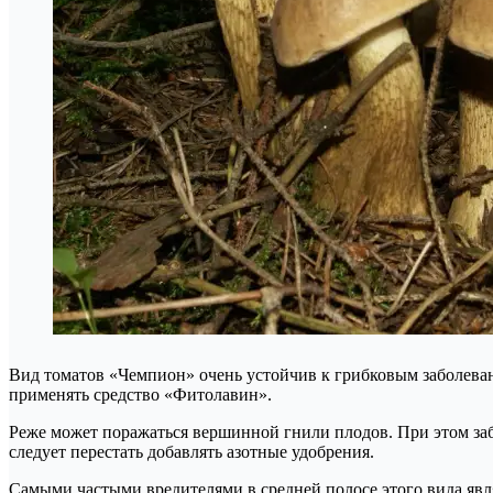
Вид томатов «Чемпион» очень устойчив к грибковым заболевани
применять средство «Фитолавин».
Реже может поражаться вершинной гнили плодов. При этом за
следует перестать добавлять азотные удобрения.
Самыми частыми вредителями в средней полосе этого вида яв