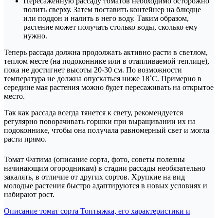
Пересаженную рассаду томатов необходимо осторожно
полить сверху. Затем поставить контейнер на блюдце
или поддон и налить в него воду. Таким образом,
растение может получать столько воды, сколько ему
нужно.
Теперь рассада должна продолжать активно расти в светлом,
теплом месте (на подоконнике или в отапливаемой теплице),
пока не достигнет высоты 20-30 см. По возможности
температура не должна опускаться ниже 18˚С. Примерно в
середине мая растения можно будет пересаживать на открытое
место.
Так как рассада всегда тянется к свету, рекомендуется
регулярно поворачивать горшки при выращивании их на
подоконнике, чтобы она получала равномерный свет и могла
расти прямо.
Томат Фатима (описание сорта, фото, советы полезны
начинающим огородникам) в стадии рассады необязательно
закалять, в отличие от других сортов. Хрупкие на вид
молодые растения быстро адаптируются в новых условиях и
набирают рост.
Навигация
Описание томат сорта Топтыжка, его характеристики и