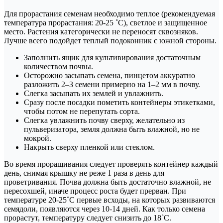
Для прорастания семенам необходимо теплое (рекомендуемая
температура прорастания: 20-25 ˚С), светлое и защищенное
место. Растения категорически не переносят сквозняков.
Лучше всего подойдет теплый подоконник с южной стороны.
Заполнить ящик для культивирования достаточным
количеством почвы.
Осторожно засыпать семена, пинцетом аккуратно
разложить 2–3 семени примерно на 1–2 мм в почву.
Слегка засыпать их землей и увлажнить.
Сразу после посадки пометить контейнеры этикетками,
чтобы потом не перепутать сорта.
Слегка увлажнить почву сверху, желательно из
пульверизатора, земля должна быть влажной, но не
мокрой.
Накрыть сверху пленкой или стеклом.
Во время проращивания следует проверять контейнер каждый
день, снимая крышку не реже 1 раза в день для
проветривания. Почва должна быть достаточно влажной, не
пересохшей, иначе процесс роста будет прерван. При
температуре 20-25˚С первые всходы, на которых развиваются
семядоли, появляются через 10-14 дней. Как только семена
прорастут, температуру следует снизить до 18˚С.