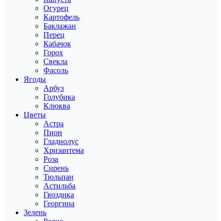
Огурец
Картофель
Баклажан
Перец
Кабачок
Горох
Свекла
Фасоль
Ягоды
Арбуз
Голубика
Клюква
Цветы
Астра
Пион
Гладиолус
Хризантема
Роза
Сирень
Тюльпан
Астильба
Гвоздика
Георгина
Зелень