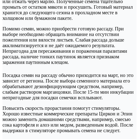
или отжать через марлю. Полученные семена тщательно
промыть от остатков мякоти и просушить. Готовый материал
хранится до следующего сезона в прохладном месте в
холщовом или бумажном пакете.
Помимо семян, можно приобрести готовую рассаду. При
выборе необходимо обращать внимание на отсутствии
пожелтения или вялости листьев. Слабая рассада дольше
акклиматизируется и не даёт ожидаемого результата.
Непригодна для пересаживания и пораженная паразитами
рассада, наличие тонких паутинок является признаком
заражения паутинным клещом.
Посадка семян на рассаду обычно приходится на март, но это
зависит от региона. После выбора семенного материала его
обрабатывают дезинфицирующим средством, например,
слабым раствором марганцовки. После 15-ти мин инкубации
непригодные для посадки семечки всплывают.
Повысить скорость прорастания помогут стимуляторы.
Хорошо известные коммерческие препараты Циркон и Эпин
можно заменить домашними средствами, например, смесью
сока картофеля и алоэ или медом, разведенным водой. После
выдержки в стимуляторе промывать семена не следует.