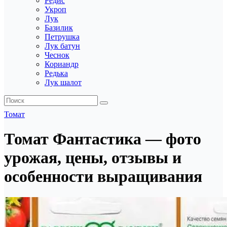
Редис
Укроп
Лук
Базилик
Петрушка
Лук батун
Чеснок
Кориандр
Редька
Лук шалот
Томат
Томат Фантастика — фото
урожая, цены, отзывы и
особенности выращивания