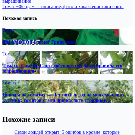
выращивание
по
Томат «Фенда» — описание, фото и характеристики сорта
записям
Похожая запись
Томат
ЯМАМОТО F1 томат Гриномика
Томат
Томаты Саммер Сан: особенности сорта и правила его
выращивания
Томат
Цикады на томатах — Лет пять назад на моих молодых
кустиках томатов стали происходить странные…
Похожие записи
Сезон дождей открыт: 5 ошибок в кровле, которые