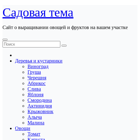
Перейти
Садовая тема
к
содержанию
Сайт о выращивании овощей и фруктов на вашем участке
Деревья и кустарники
Виноград
Груша
Черешня
Абрикос
Слива
Яблоня
Смородина
Актинидия
Крыжовник
Алыча
Малина
Овощи
Томат
Капуста