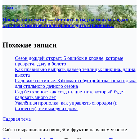
Томат
Цикады на томатах — Лет пять назад на моих молодых
кустиках томатов стали происходить странные…
Похожие записи
Сезон дождей открыт: 5 ошибок в кровле, которые
превратят дачу в болото
Как правильно выбрать размер теплицы: ширина, длина,
высота
Садовые гостиные: 3 формата обустройства зоны отдыха
для стильного дачного сезона
Сад без хлопот: как создать цветник, который будет
радовать много лет
Удалённая прополка: как управлять огородом (и
бизнесом), не выходя из дома
Садовая тема
Сайт о выращивании овощей и фруктов на вашем участке