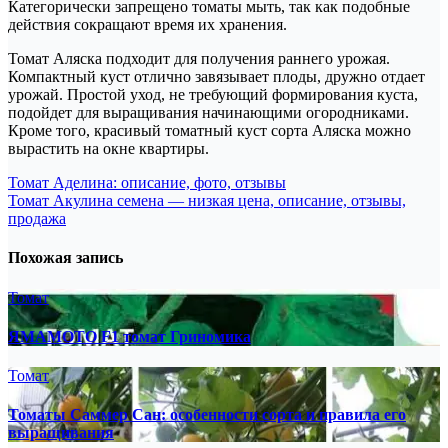
Категорически запрещено томаты мыть, так как подобные
действия сокращают время их хранения.
Томат Аляска подходит для получения раннего урожая.
Компактный куст отлично завязывает плоды, дружно отдает
урожай. Простой уход, не требующий формирования куста,
подойдет для выращивания начинающими огородниками.
Кроме того, красивый томатный куст сорта Аляска можно
вырастить на окне квартиры.
Навигация
Томат Аделина: описание, фото, отзывы
Томат Акулина семена — низкая цена, описание, отзывы,
по
продажа
записям
Похожая запись
Томат
ЯМАМОТО F1 томат Гриномика
Томат
Томаты Саммер Сан: особенности сорта и правила его
выращивания