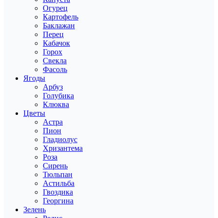
Огурец
Картофель
Баклажан
Перец
Кабачок
Горох
Свекла
Фасоль
Ягоды
Арбуз
Голубика
Клюква
Цветы
Астра
Пион
Гладиолус
Хризантема
Роза
Сирень
Тюльпан
Астильба
Гвоздика
Георгина
Зелень