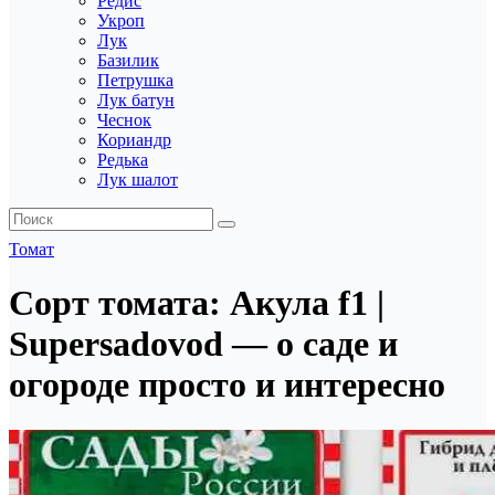
Редис
Укроп
Лук
Базилик
Петрушка
Лук батун
Чеснок
Кориандр
Редька
Лук шалот
Томат
Сорт томата: Акула f1 |
Supersadovod — о саде и
огороде просто и интересно