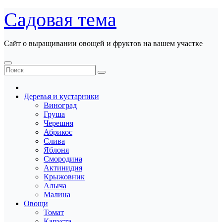
Перейти
Садовая тема
к
содержанию
Сайт о выращивании овощей и фруктов на вашем участке
Деревья и кустарники
Виноград
Груша
Черешня
Абрикос
Слива
Яблоня
Смородина
Актинидия
Крыжовник
Алыча
Малина
Овощи
Томат
Капуста