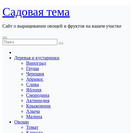
Перейти
Садовая тема
к
содержанию
Сайт о выращивании овощей и фруктов на вашем участке
Деревья и кустарники
Виноград
Груша
Черешня
Абрикос
Слива
Яблоня
Смородина
Актинидия
Крыжовник
Алыча
Малина
Овощи
Томат
Капуста