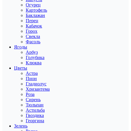
Огурец
Картофель
Баклажан
Перец
Кабачок
Горох
Свекла
Фасоль
Ягоды
Арбуз
Голубика
Клюква
Цветы
Астра
Пион
Гладиолус
Хризантема
Роза
Сирень
Тюльпан
Астильба
Гвоздика
Георгина
Зелень