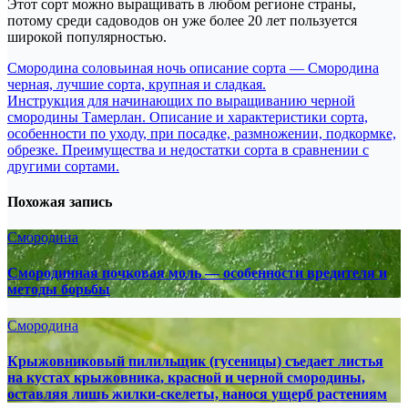
Этот сорт можно выращивать в любом регионе страны,
потому среди садоводов он уже более 20 лет пользуется
широкой популярностью.
Навигация
Смородина соловьиная ночь описание сорта — Смородина
черная, лучшие сорта, крупная и сладкая.
по
Инструкция для начинающих по выращиванию черной
записям
смородины Тамерлан. Описание и характеристики сорта,
особенности по уходу, при посадке, размножении, подкормке,
обрезке. Преимущества и недостатки сорта в сравнении с
другими сортами.
Похожая запись
Смородина
Смородинная почковая моль — особенности вредителя и
методы борьбы
Смородина
Крыжовниковый пилильщик (гусеницы) съедает листья
на кустах крыжовника, красной и черной смородины,
оставляя лишь жилки-скелеты, нанося ущерб растениям