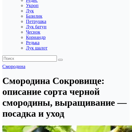
Редис
Укроп
Лук
Базилик
Петрушка
Лук батун
Чеснок
Кориандр
Редька
Лук шалот
Смородина
Смородина Сокровище:
описание сорта черной
смородины, выращивание —
посадка и уход