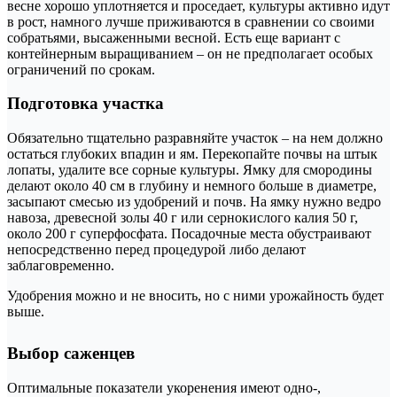
весне хорошо уплотняется и проседает, культуры активно идут
в рост, намного лучше приживаются в сравнении со своими
собратьями, высаженными весной. Есть еще вариант с
контейнерным выращиванием – он не предполагает особых
ограничений по срокам.
Подготовка участка
Обязательно тщательно разравняйте участок – на нем должно
остаться глубоких впадин и ям. Перекопайте почвы на штык
лопаты, удалите все сорные культуры. Ямку для смородины
делают около 40 см в глубину и немного больше в диаметре,
засыпают смесью из удобрений и почв. На ямку нужно ведро
навоза, древесной золы 40 г или сернокислого калия 50 г,
около 200 г суперфосфата. Посадочные места обустраивают
непосредственно перед процедурой либо делают
заблаговременно.
Удобрения можно и не вносить, но с ними урожайность будет
выше.
Выбор саженцев
Оптимальные показатели укоренения имеют одно-,