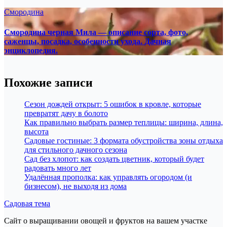
Смородина
Смородина черная Мила — описание сорта, фото,
саженцы, посадка, особенности ухода. Дачная
энциклопедия.
Похожие записи
Сезон дождей открыт: 5 ошибок в кровле, которые
превратят дачу в болото
Как правильно выбрать размер теплицы: ширина, длина,
высота
Садовые гостиные: 3 формата обустройства зоны отдыха
для стильного дачного сезона
Сад без хлопот: как создать цветник, который будет
радовать много лет
Удалённая прополка: как управлять огородом (и
бизнесом), не выходя из дома
Садовая тема
Сайт о выращивании овощей и фруктов на вашем участке