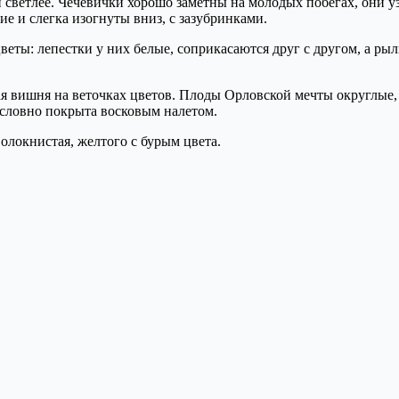
 и светлее. Чечевички хорошо заметны на молодых побегах, они
е и слегка изогнуты вниз, с зазубринками.
веты: лепестки у них белые, соприкасаются друг с другом, а ры
 вишня на веточках цветов. Плоды Орловской мечты округлые, о
 словно покрыта восковым налетом.
волокнистая, желтого с бурым цвета.