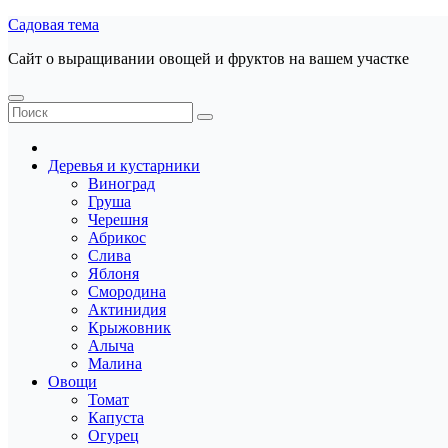
Перейти
Садовая тема
к
Сайт о выращивании овощей и фруктов на вашем участке
содержанию
Деревья и кустарники
Виноград
Груша
Черешня
Абрикос
Слива
Яблоня
Смородина
Актинидия
Крыжовник
Алыча
Малина
Овощи
Томат
Капуста
Огурец