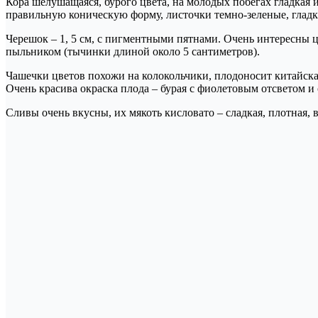
Кора шелушащаяся, бурого цвета, на молодых побегах гладкая
правильную коническую форму, листочки темно-зеленые, гладки
Черешок – 1, 5 см, с пигментными пятнами. Очень интересны ц
пыльником (тычинки длиной около 5 сантиметров).
Чашечки цветов похожи на колокольчики, плодоносит китайская
Очень красива окраска плода – бурая с фиолетовым отсветом и
Сливы очень вкусны, их мякоть кисловато – сладкая, плотная, 