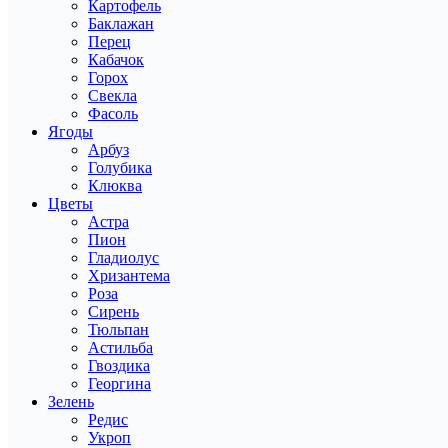
Картофель
Баклажан
Перец
Кабачок
Горох
Свекла
Фасоль
Ягоды
Арбуз
Голубика
Клюква
Цветы
Астра
Пион
Гладиолус
Хризантема
Роза
Сирень
Тюльпан
Астильба
Гвоздика
Георгина
Зелень
Редис
Укроп