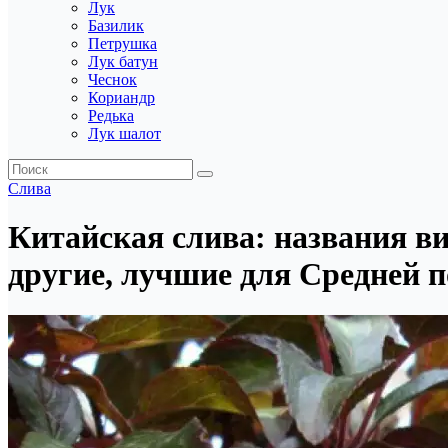
Лук
Базилик
Петрушка
Лук батун
Чеснок
Кориандр
Редька
Лук шалот
Слива
Китайская слива: названия ви
другие, лучшие для Средней п