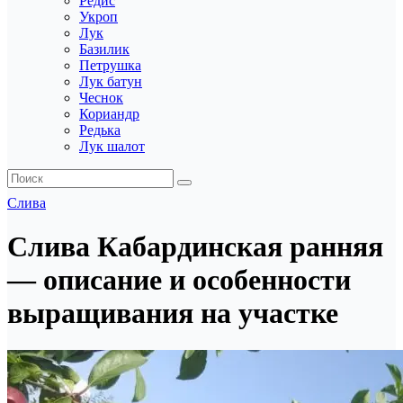
Редис
Укроп
Лук
Базилик
Петрушка
Лук батун
Чеснок
Кориандр
Редька
Лук шалот
Слива
Слива Кабардинская ранняя
— описание и особенности
выращивания на участке