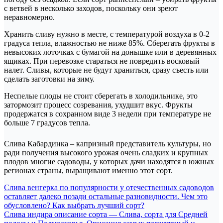
с ветвей в несколько заходов, поскольку они зреют
неравномерно.
Хранить сливу нужно в месте, с температурой воздуха в 0-2
градуса тепла, влажностью не ниже 85%. Сберегать фрукты в
невысоких лоточках с бумагой на донышке или в деревянных
ящиках. При перевозке стараться не повредить восковый
налет. Сливы, которые не будут храниться, сразу съесть или
сделать заготовки на зиму.
Неспелые плоды не стоит сберегать в холодильнике, это
затормозит процесс созревания, ухудшит вкус. Фрукты
продержатся в сохранном виде 3 недели при температуре не
больше 7 градусов тепла.
Слива Кабардинка – капризный представитель культуры, но
ради получения высокого урожая очень сладких и крупных
плодов многие садоводы, у которых дачи находятся в южных
регионах страны, выращивают именно этот сорт.
Навигация
Слива венгерка по популярности у отечественных садоводов
оставляет далеко позади остальные разновидности. Чем это
по
обусловлено? Как выбрать лучший сорт?
записям
Слива индира описание сорта — Слива, сорта для Средней