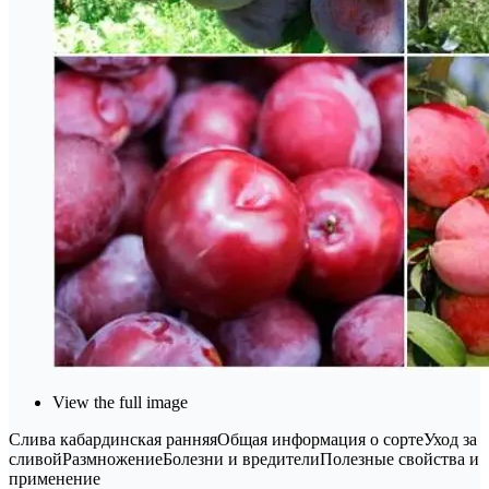
View the full image
Слива кабардинская ранняяОбщая информация о сортеУход за
сливойРазмножениеБолезни и вредителиПолезные свойства и
применение