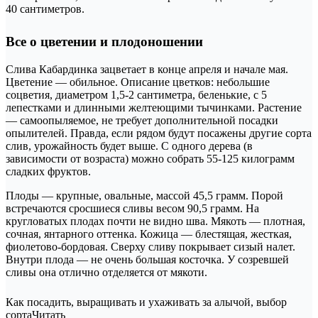
40 сантиметров.
Все о цветении и плодоношении
Слива Кабардинка зацветает в конце апреля и начале мая.
Цветение — обильное. Описание цветков: небольшие
соцветия, диаметром 1,5-2 сантиметра, беленькие, с 5
лепестками и длинными желтеющими тычинками. Растение
— самоопыляемое, не требует дополнительной посадки
опылителей. Правда, если рядом будут посажены другие сорта
слив, урожайность будет выше. С одного дерева (в
зависимости от возраста) можно собрать 55-125 килограмм
сладких фруктов.
Плоды — крупные, овальные, массой 45,5 грамм. Порой
встречаются сросшиеся сливы весом 90,5 грамм. На
кругловатых плодах почти не видно шва. Мякоть — плотная,
сочная, янтарного оттенка. Кожица — блестящая, жесткая,
фиолетово-бордовая. Сверху сливу покрывает сизый налет.
Внутри плода — не очень большая косточка. У созревшей
сливы она отлично отделяется от мякоти.
Как посадить, выращивать и ухаживать за алычой, выбор
сортаЧитать