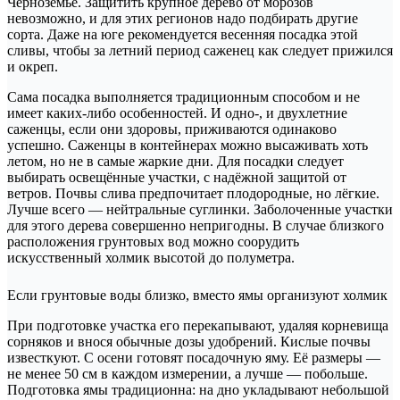
Черноземье. Защитить крупное дерево от морозов
невозможно, и для этих регионов надо подбирать другие
сорта. Даже на юге рекомендуется весенняя посадка этой
сливы, чтобы за летний период саженец как следует прижился
и окреп.
Сама посадка выполняется традиционным способом и не
имеет каких-либо особенностей. И одно-, и двухлетние
саженцы, если они здоровы, приживаются одинаково
успешно. Саженцы в контейнерах можно высаживать хоть
летом, но не в самые жаркие дни. Для посадки следует
выбирать освещённые участки, с надёжной защитой от
ветров. Почвы слива предпочитает плодородные, но лёгкие.
Лучше всего — нейтральные суглинки. Заболоченные участки
для этого дерева совершенно непригодны. В случае близкого
расположения грунтовых вод можно соорудить
искусственный холмик высотой до полуметра.
Если грунтовые воды близко, вместо ямы организуют холмик
При подготовке участка его перекапывают, удаляя корневища
сорняков и внося обычные дозы удобрений. Кислые почвы
известкуют. С осени готовят посадочную яму. Её размеры —
не менее 50 см в каждом измерении, а лучше — побольше.
Подготовка ямы традиционна: на дно укладывают небольшой