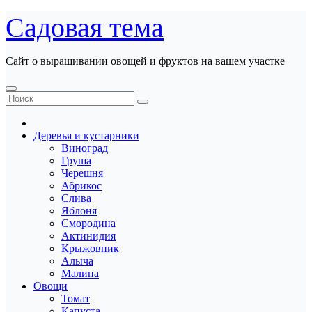
Перейти
Садовая тема
к
содержанию
Сайт о выращивании овощей и фруктов на вашем участке
Деревья и кустарники
Виноград
Груша
Черешня
Абрикос
Слива
Яблоня
Смородина
Актинидия
Крыжовник
Алыча
Малина
Овощи
Томат
Капуста