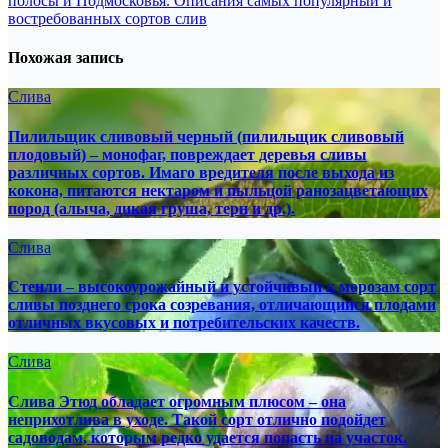
полосы и Подмосковья. Описания самых популярный и
востребованных сортов слив
Похожая запись
Слива
Пилильщик сливовый черный (пилильщик сливовый
плодовый) – монофаг, повреждает деревья сливы
различных сортов. Имаго вредителя после выхода из
кокона, питаются нектаром и пыльцой ранозацветающих
пород (алыча, дикая груша, терн и др.).
Слива
Стенли – высокоурожайный и устойчивый к морозам сорт
сливы позднего срока созревания, отличающийся плодами
отличных вкусовых и потребительских качеств.
Слива
Слива Этюд обладает огромным плюсом – она
неприхотлива в уходе. Такой сорт отлично подойдет
садоводам, которым редко удается попасть на участок.