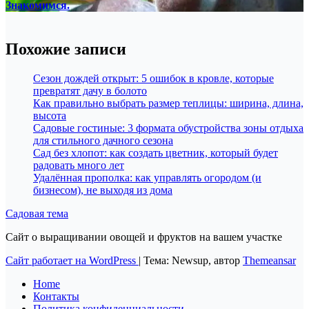
Знакомимся.
Похожие записи
Сезон дождей открыт: 5 ошибок в кровле, которые
превратят дачу в болото
Как правильно выбрать размер теплицы: ширина, длина,
высота
Садовые гостиные: 3 формата обустройства зоны отдыха
для стильного дачного сезона
Сад без хлопот: как создать цветник, который будет
радовать много лет
Удалённая прополка: как управлять огородом (и
бизнесом), не выходя из дома
Садовая тема
Сайт о выращивании овощей и фруктов на вашем участке
Сайт работает на WordPress
|
Тема: Newsup, автор
Themeansar
Home
Контакты
Политика конфиденциальности