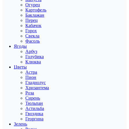
Огурец
Картофель
Баклажан
Перец
Кабачок
Горох
Свекла
Фасоль
Ягоды
Арбуз
Голубика
Клюква
Цветы
Астра
Пион
Гладиолус
Хризантема
Роза
Сирень
Тюльпан
Астильба
Гвоздика
Георгина
Зелень