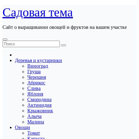
Перейти
Садовая тема
к
содержанию
Сайт о выращивании овощей и фруктов на вашем участке
Деревья и кустарники
Виноград
Груша
Черешня
Абрикос
Слива
Яблоня
Смородина
Актинидия
Крыжовник
Алыча
Малина
Овощи
Томат
Капуста