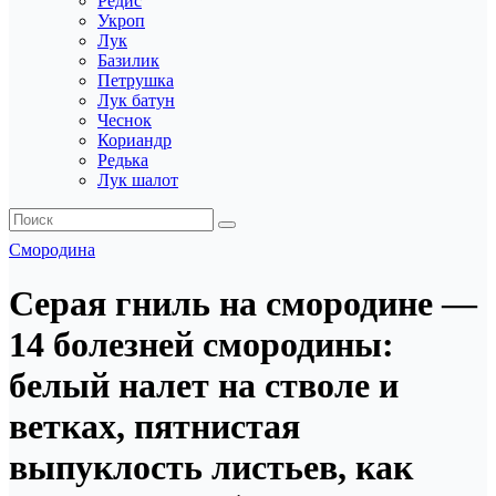
Редис
Укроп
Лук
Базилик
Петрушка
Лук батун
Чеснок
Кориандр
Редька
Лук шалот
Смородина
Серая гниль на смородине —
14 болезней смородины:
белый налет на стволе и
ветках, пятнистая
выпуклость листьев, как