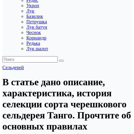
Редис
Укроп
Лук
Базилик
Петрушка
Лук батун
Чеснок
Кориандр
Редька
Лук шалот
Сельдерей
В статье дано описание,
характеристика, история
селекции сорта черешкового
сельдерея Танго. Прочтите об
основных правилах