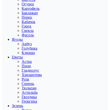
Огурец
Картофель
Баклажан
Перец
Кабачок
Горох
Свекла
Фасоль
Ягоды
Арбуз
Голубика
Клюква
Цветы
Астра
Пион
Гладиолус
Хризантема
Роза
Сирень
Тюльпан
Астильба
Гвоздика
Георгина
Зелень