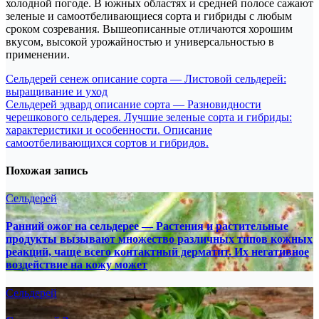
холодной погоде. В южных областях и средней полосе сажают
зеленые и самоотбеливающиеся сорта и гибриды с любым
сроком созревания. Вышеописанные отличаются хорошим
вкусом, высокой урожайностью и универсальностью в
применении.
Навигация
Сельдерей сенеж описание сорта — Листовой сельдерей:
выращивание и уход
по
Сельдерей эдвард описание сорта — Разновидности
записям
черешкового сельдерея. Лучшие зеленые сорта и гибриды:
характеристики и особенности. Описание
самоотбеливающихся сортов и гибридов.
Похожая запись
Сельдерей
Ранний ожог на сельдерее — Растения и растительные
продукты вызывают множество различных типов кожных
реакций, чаще всего контактный дерматит. Их негативное
воздействие на кожу может
Сельдерей