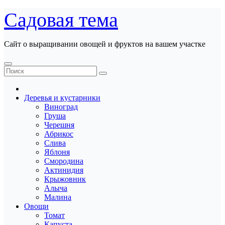
Перейти
Садовая тема
к
содержанию
Сайт о выращивании овощей и фруктов на вашем участке
Деревья и кустарники
Виноград
Груша
Черешня
Абрикос
Слива
Яблоня
Смородина
Актинидия
Крыжовник
Алыча
Малина
Овощи
Томат
Капуста