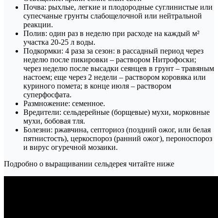
Почва: рыхлые, легкие и плодородные суглинистые или
супесчаные грунты слабощелочной или нейтральной
реакции.
Полив: один раз в неделю при расходе на каждый м²
участка 20-25 л воды.
Подкормки: 4 раза за сезон: в рассадный период через
неделю после пикировки – раствором Нитрофоски;
через неделю после высадки сеянцев в грунт – травяным
настоем; еще через 2 недели – раствором коровяка или
куриного помета; в конце июля – раствором
суперфосфата.
Размножение: семенное.
Вредители: сельдерейные (борщевые) мухи, морковные
мухи, бобовая тля.
Болезни: ржавчина, септориоз (поздний ожог, или белая
пятнистость), церкоспороз (ранний ожог), пероноспороз
и вирус огуречной мозаики.
Подробно о выращивании сельдерея читайте ниже