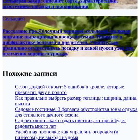
Сельдерей Захар: описание сорта, характеристики,
агротехника посадки и выращивания
Сельдерей
Рассказано про Яблочный корневой сельдерей, включая
описание выращивания овоща из семян. Прочтите о
профилактике болезней и вредителей. Узнайте, как
правильно осуществлять посадку и какой нужен уход для
получения хорошего урожая.
Похожие записи
Сезон дождей открыт: 5 ошибок в кровле, которые
превратят дачу в болото
Как правильно выбрать размер теплицы: ширина, длина,
высота
Садовые гостиные: 3 формата обустройства зоны отдыха
для стильного дачного сезона
Сад без хлопот: как создать цветник, который будет
радовать много лет
Удалённая прополка: как управлять огородом (и
бизнесом), не выходя из дома