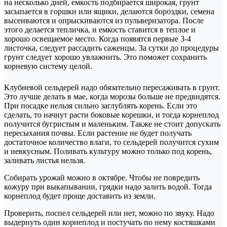
на несколько дней, емкость подбирается широкая, грунт
засыпается в горшки или ящики, делаются бороздки, семена
высеиваются и опрыскиваются из пульверизатора. После
этого делается тепличка, и емкость ставится в теплое и
хорошо освещаемое место. Когда появятся первые 3-4
листочка, следует рассадить саженцы. За сутки до процедуры
грунт следует хорошо увлажнить. Это поможет сохранить
корневую систему целой.
Клубневой сельдерей надо обязательно пересаживать в грунт.
Это лучше делать в мае, когда морозы больше не предвидятся.
При посадке нельзя сильно заглублять корень. Если это
сделать, то начнут расти боковые корешки, и тогда корнеплод
получится бугристым и маленьким. Также не стоит допускать
пересыхания почвы. Если растение не будет получать
достаточное количество влаги, то сельдерей получится сухим
и невкусным. Поливать культуру можно только под корень,
заливать листья нельзя.
Собирать урожай можно в октябре. Чтобы не повредить
кожуру при выкапывании, грядки надо залить водой. Тогда
корнеплод будет проще доставить из земли.
Проверить, поспел сельдерей или нет, можно по звуку. Надо
выдернуть один корнеплод и постучать по нему костяшками