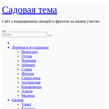
Перейти
Садовая тема
к
содержанию
Сайт о выращивании овощей и фруктов на вашем участке
Деревья и кустарники
Виноград
Груша
Черешня
Абрикос
Слива
Яблоня
Смородина
Актинидия
Крыжовник
Алыча
Малина
Овощи
Томат
Капуста