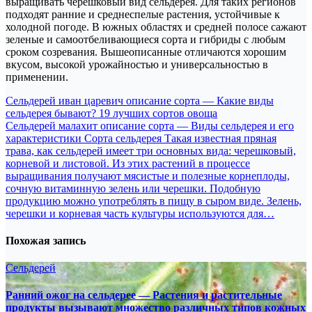
выращивать черешковый вид сельдерея. Для таких регионов
подходят ранние и среднеспелые растения, устойчивые к
холодной погоде. В южных областях и средней полосе сажают
зеленые и самоотбеливающиеся сорта и гибриды с любым
сроком созревания. Вышеописанные отличаются хорошим
вкусом, высокой урожайностью и универсальностью в
применении.
Навигация
Сельдерей иван царевич описание сорта — Какие виды
сельдерея бывают? 19 лучших сортов овоща
по
Сельдерей малахит описание сорта — Виды сельдерея и его
записям
характеристики Сорта сельдерея Такая известная пряная
трава, как сельдерей имеет три основных вида: черешковый,
корневой и листовой. Из этих растений в процессе
выращивания получают мясистые и полезные корнеплоды,
сочную витаминную зелень или черешки. Подобную
продукцию можно употреблять в пищу в сыром виде. Зелень,
черешки и корневая часть культуры используются для…
Похожая запись
Сельдерей
Ранний ожог на сельдерее — Растения и растительные
продукты вызывают множество различных типов кожных