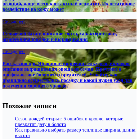
реакций, чаще всего контактный дерматит. Их негативное
воздействие на кожу может
Сельдерей
Сельдерей Захар: описание сорта, характеристики,
агротехника посадки и выращивания
Сельдерей
Рассказано про Яблочный корневой сельдерей, включая
описание выращивания овоща из семян. Прочтите о
профилактике болезней и вредителей. Узнайте, как
правильно осуществлять посадку и какой нужен уход для
получения хорошего урожая.
Похожие записи
Сезон дождей открыт: 5 ошибок в кровле, которые
превратят дачу в болото
Как правильно выбрать размер теплицы: ширина, длина,
высота