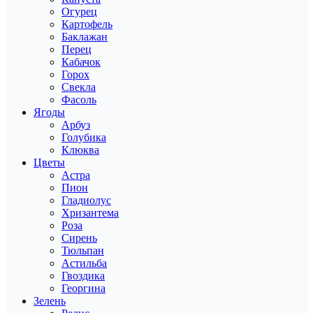
Огурец
Картофель
Баклажан
Перец
Кабачок
Горох
Свекла
Фасоль
Ягоды
Арбуз
Голубика
Клюква
Цветы
Астра
Пион
Гладиолус
Хризантема
Роза
Сирень
Тюльпан
Астильба
Гвоздика
Георгина
Зелень