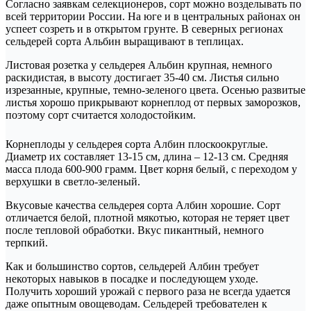
Согласно заявкам селекционеров, сорт можно возделывать по
всей территории России. На юге и в центральных районах он
успеет созреть и в открытом грунте. В северных регионах
сельдерей сорта Альбин выращивают в теплицах.
Листовая розетка у сельдерея Альбин крупная, немного
раскидистая, в высоту достигает 35-40 см. Листья сильно
изрезанные, крупные, темно-зеленого цвета. Осенью развитые
листья хорошо прикрывают корнеплод от первых заморозков,
поэтому сорт считается холодостойким.
Корнеплоды у сельдерея сорта Албин плоскоокруглые.
Диаметр их составляет 13-15 см, длина – 12-13 см. Средняя
масса плода 600-900 грамм. Цвет корня белый, с переходом у
верхушки в светло-зеленый.
Вкусовые качества сельдерея сорта Албин хорошие. Сорт
отличается белой, плотной мякотью, которая не теряет цвет
после тепловой обработки. Вкус пикантный, немного
терпкий.
Как и большинство сортов, сельдерей Албин требует
некоторых навыков в посадке и последующем уходе.
Получить хороший урожай с первого раза не всегда удается
даже опытным овощеводам. Сельдерей требователен к