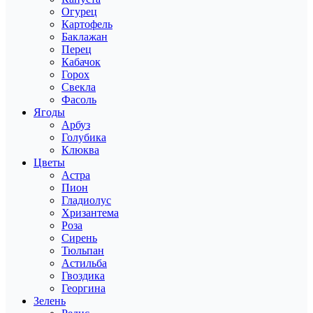
Огурец
Картофель
Баклажан
Перец
Кабачок
Горох
Свекла
Фасоль
Ягоды
Арбуз
Голубика
Клюква
Цветы
Астра
Пион
Гладиолус
Хризантема
Роза
Сирень
Тюльпан
Астильба
Гвоздика
Георгина
Зелень