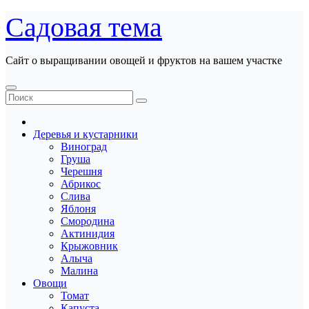
Перейти
Садовая тема
к
содержанию
Сайт о выращивании овощей и фруктов на вашем участке
Деревья и кустарники
Виноград
Груша
Черешня
Абрикос
Слива
Яблоня
Смородина
Актинидия
Крыжовник
Алыча
Малина
Овощи
Томат
Капуста