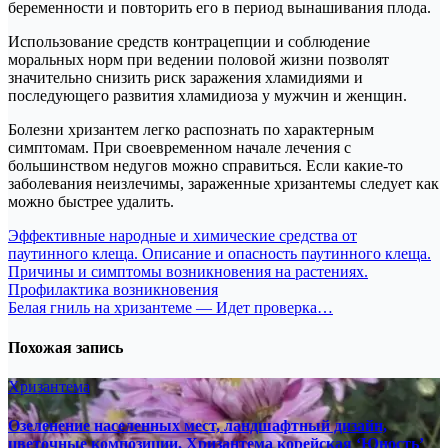
беременности и повторить его в период вынашивания плода.
Использование средств контрацепции и соблюдение
моральных норм при ведении половой жизни позволят
значительно снизить риск заражения хламидиями и
последующего развития хламидиоза у мужчин и женщин.
Болезни хризантем легко распознать по характерным
симптомам. При своевременном начале лечения с
большинством недугов можно справиться. Если какие-то
заболевания неизлечимы, зараженные хризантемы следует как
можно быстрее удалить.
Навигация
Эффективные народные и химические средства от
паутинного клеща. Описание и опасность паутинного клеща.
по
Причины и симптомы возникновения на растениях.
записям
Профилактика возникновения
Белая гниль на хризантеме — Идет проверка…
Похожая запись
Хризантема
Озеленение населенных мест, ландшафтный дизайн,
цветочные композиции, Хризантема корейская ‘Юность’