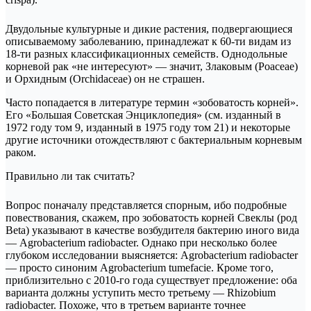
Двудольные культурные и дикие растения, подвергающиеся
описываемому заболеванию, принадлежат к 60-ти видам из
18-ти разных классификационных семейств. Однодольные
корневой рак «не интересуют» — значит, Злаковым (Poaceae)
и Орхидным (Orchidaceae) он не страшен.
Часто попадается в литературе термин «зобоватость корней».
Его «Большая Советская Энциклопедия» (см. изданный в
1972 году том 9, изданный в 1975 году том 21) и некоторые
другие источники отождествляют с бактериальным корневым
раком.
Правильно ли так считать?
Вопрос поначалу представляется спорным, ибо подробные
повествования, скажем, про зобоватость корней Свеклы (род
Beta) указывают в качестве возбудителя бактерию иного вида
— Agrobacterium radiobacter. Однако при несколько более
глубоком исследовании выясняется: Agrobacterium radiobacter
— просто синоним Agrobacterium tumefacie. Кроме того,
приблизительно с 2010-го года существует предложение: оба
варианта должны уступить место третьему — Rhizobium
radiobacter. Похоже, что в третьем варианте точнее