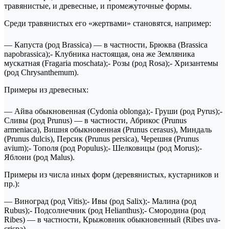
травянистые, и древесные, и промежуточные формы.
Среди травянистых его «жертвами» становятся, например:
— Капуста (род Brassica) — в частности, Брюква (Brassica
napobrassica);- Клубника настоящая, она же Земляника
мускатная (Fragaria moschata);- Розы (род Rosa);- Хризантемы
(род Chrysanthemum).
Примеры из древесных:
— Айва обыкновенная (Cydonia oblonga);- Груши (род Pyrus);-
Сливы (род Prunus) — в частности, Абрикос (Prunus
armeniaca), Вишня обыкновенная (Prunus cerasus), Миндаль
(Prunus dulcis), Персик (Prunus persica), Черешня (Prunus
avium);- Тополя (род Populus);- Шелковицы (род Morus);-
Яблони (род Malus).
Примеры из числа иных форм (деревянистых, кустарников и
пр.):
— Виноград (род Vitis);- Ивы (род Salix);- Малина (род
Rubus);- Подсолнечник (род Helianthus);- Смородина (род
Ribes) — в частности, Крыжовник обыкновенный (Ribes uva-
crispa).