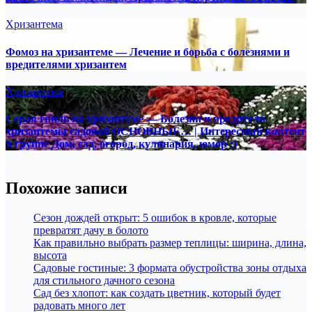
Хризантема
Фомоз на хризантеме — Лечение и борьба с болезнями и
вредителями хризантем
Хризантема
Серая гниль на хризантеме — Болезни и вредители
хризантемы садовой ОСНОВНЫЕ… | Интересный контент
в группе Дом, сад, огород, кулинария, юмор :)
Похожие записи
Сезон дождей открыт: 5 ошибок в кровле, которые
превратят дачу в болото
Как правильно выбрать размер теплицы: ширина, длина,
высота
Садовые гостиные: 3 формата обустройства зоны отдыха
для стильного дачного сезона
Сад без хлопот: как создать цветник, который будет
радовать много лет