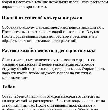
водой и настоять в течение нескольких часов. Этим раствором
опрыскивают хризантемы.
Настой из сушеной кожуры цитрусов
Собранную кожуру с апельсинов, мандаринов высушивают.
После измельчения заливают водой и настаивают 3 суток.
После процеживания заливают раствор в распылитель и
обрабатывают все наземные части растений.
Раствор хозяйственного и дегтярного мыла
С незначительным количеством тли можно справиться
мыльным раствором. В ведре теплой воды растворяют
стружку хозяйственного или дегтярного мыла. Опрыскивать
надо так кусты, чтобы жидкость попала на участки с
колониями тли.
Табак
Отвар табачной пыли или отходов махорки готовится так:
килограмм табака растворяют в 5 литрах воды, оставляют на
сутки. Кипятят час. После отстаивания процеживают и
разбавляют пол-литра отвара на ведро воды. Желательно