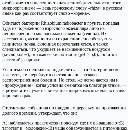
отображается нацеленность патогенной деятельности этого
микроорганизма — ведь греческому слову «rhiza» в русском
языке как раз соответствует слово «корень».
Обитают бактерии Rhizobium radiobacter в грунте, попадая
туда из пораженного взрослого экземпляра либо из
непроверенного молоденького саженца (сеянца). Их
расселению, активности и сохранению способствуют:-
глинистая почва, склонная переувлажняться, а также
слеживаться, что ухудшает ее насыщенность воздухом
(кислородом);- низкая ее кислотность (pH > 5,0);- остатки
растений;- сорняки.
Если землю специально подкислить — эти бактерии легко
«заснут», т.е. перейдут в состояние, не грозящее
распространением болезни. Но столь же легко дается им и
«пробуждение», когда условия сменятся на благоприятные, —
в результате случается внезапная широкомасштабная вспышка
корневого рака.
Статистика, собранная по плодовым деревьям на протяжении
долгого времени, утверждает, что он:
А) наблюдается практически повсюду, где их выращивают;Б)
тяготеет к «молодежи»;В) чаще обнаруживается в питомниках