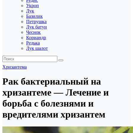
Редис
Укроп
Лук
Базилик
Петрушка
Лук батун
Чеснок
Кориандр
Редька
Лук шалот
Хризантема
Рак бактериальный на
хризантеме — Лечение и
борьба с болезнями и
вредителями хризантем