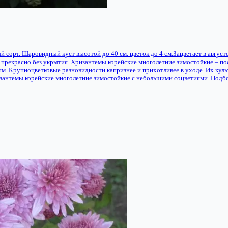
сорт. Шаровидный куст высотой до 40 см. цветок до 4 см.Зацветает в август
ет прекрасно без укрытия. Хризантемы корейские многолетние зимостойкие – п
. Крупноцветковые разновидности капризнее и прихотливее в уходе. Их кул
зантемы корейские многолетние зимостойкие с небольшими соцветиями. Подб