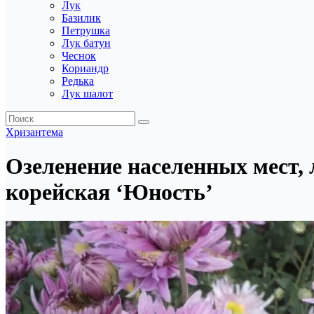
Лук
Базилик
Петрушка
Лук батун
Чеснок
Кориандр
Редька
Лук шалот
Хризантема
Озеленение населенных мест,
корейская ‘Юность’