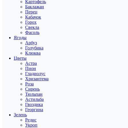
Картофель
Баклажан
Перец
Кабачок
Горох
Свекла
Фасоль
Ягоды
Арбуз
Голубика
Клюква
Цветы
Астра
Пион
Гладиолус
Хризантема
Роза
Сирень
Тюльпан
Астильба
Гвоздика
Георгина
Зелень
Редис
Укроп