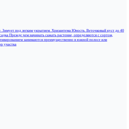
е. Зимует под легким укрытием. Хризантема Юность. Веточковый куст до 40
осадка Прежде чем начинать сажать растение, определяются с сортом,
ьтивированием занимаются преимущественно в южной полосе или
ор участка