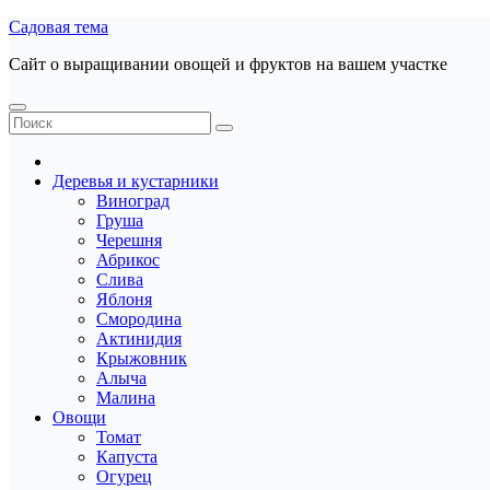
Перейти
Садовая тема
к
Сайт о выращивании овощей и фруктов на вашем участке
содержанию
Деревья и кустарники
Виноград
Груша
Черешня
Абрикос
Слива
Яблоня
Смородина
Актинидия
Крыжовник
Алыча
Малина
Овощи
Томат
Капуста
Огурец