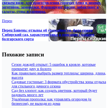
свежем виде, для приготовления горячих блюд и зимних
заготовок, заморозки. Фаршируют мясом, добавляют в
салаты, супы и гарниры.
Перец
Перец Бивень: отзывы об урожайности, фото семян
Сибирский сад, характеристика и описание сладкого
болгарского сорта
Похожие записи
Сезон дождей открыт: 5 ошибок в кровле, которые
превратят дачу в болото
Как правильно выбрать размер теплицы: ширина, длина,
высота
Садовые гостиные: 3 формата обустройства зоны отдыха
для стильного дачного сезона
Сад без хлопот: как создать цветник, который будет
радовать много лет
Удалённая прополка: как управлять огородом (и
бизнесом), не выходя из дома