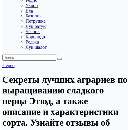
Редис
Укроп
Лук
Базилик
Петрушка
Лук батун
Чеснок
Кориандр
Редька
Лук шалот
Перец
Секреты лучших аграриев по
выращиванию сладкого
перца Этюд, а также
описание и характеристики
сорта. Узнайте отзывы об