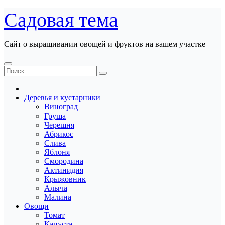
Перейти
Садовая тема
к
содержанию
Сайт о выращивании овощей и фруктов на вашем участке
Деревья и кустарники
Виноград
Груша
Черешня
Абрикос
Слива
Яблоня
Смородина
Актинидия
Крыжовник
Алыча
Малина
Овощи
Томат
Капуста