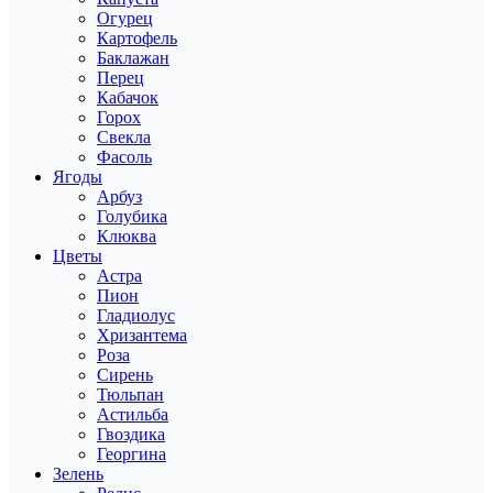
Огурец
Картофель
Баклажан
Перец
Кабачок
Горох
Свекла
Фасоль
Ягоды
Арбуз
Голубика
Клюква
Цветы
Астра
Пион
Гладиолус
Хризантема
Роза
Сирень
Тюльпан
Астильба
Гвоздика
Георгина
Зелень