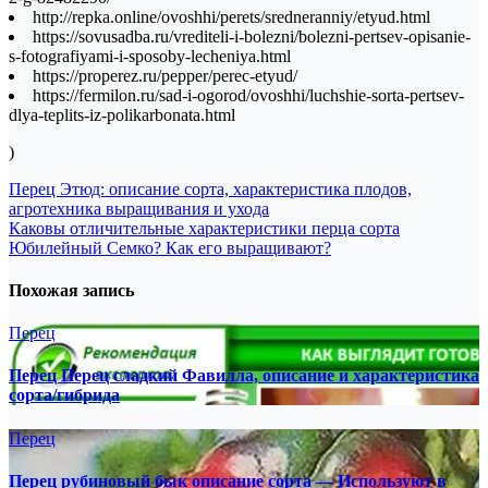
http://repka.online/ovoshhi/perets/sredneranniy/etyud.html
https://sovusadba.ru/vrediteli-i-bolezni/bolezni-pertsev-opisanie-
s-fotografiyami-i-sposoby-lecheniya.html
https://properez.ru/pepper/perec-etyud/
https://fermilon.ru/sad-i-ogorod/ovoshhi/luchshie-sorta-pertsev-
dlya-teplits-iz-polikarbonata.html
)
Навигация
Перец Этюд: описание сорта, характеристика плодов,
агротехника выращивания и ухода
по
Каковы отличительные характеристики перца сорта
записям
Юбилейный Семко? Как его выращивают?
Похожая запись
Перец
Перец Перец сладкий Фавилла, описание и характеристика
сорта/гибрида
Перец
Перец рубиновый бык описание сорта — Используют в