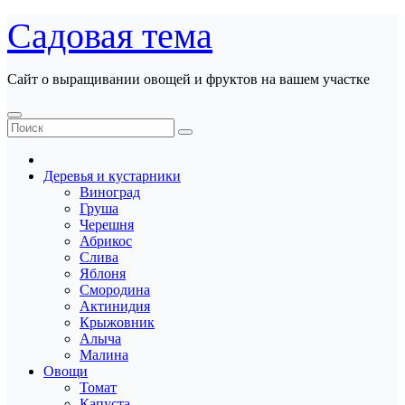
Перейти
Садовая тема
к
содержанию
Сайт о выращивании овощей и фруктов на вашем участке
Деревья и кустарники
Виноград
Груша
Черешня
Абрикос
Слива
Яблоня
Смородина
Актинидия
Крыжовник
Алыча
Малина
Овощи
Томат
Капуста