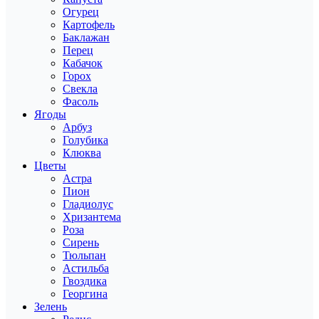
Огурец
Картофель
Баклажан
Перец
Кабачок
Горох
Свекла
Фасоль
Ягоды
Арбуз
Голубика
Клюква
Цветы
Астра
Пион
Гладиолус
Хризантема
Роза
Сирень
Тюльпан
Астильба
Гвоздика
Георгина
Зелень