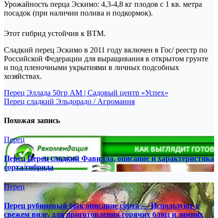
Урожайность перца Эскимо: 4,3-4,8 кг плодов с 1 кв. метра
посадок (при наличии полива и подкормок).
Этот гибрид устойчив к ВТМ.
Сладкий перец Эскимо в 2011 году включен в Гос/ реестр по
Российской Федерации для выращивания в открытом грунте
и под пленочными укрытиями в личных подсобных
хозяйствах.
Навигация
Перец Эллада 50гр АМ | Садовый центр «Успех»
Перец сладкий Эльдорадо / Агромания
по
записям
Похожая запись
Перец
Перец Перец сладкий Фавилла, описание и характеристика
сорта/гибрида
Перец
Перец рубиновый бык описание сорта — Используют в
свежем виде, для приготовления горячих блюд и зимних