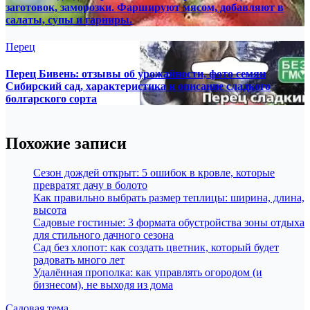
заготовок, заморозки. Фаршируют мясом, добавляют в
салаты, супы и гарниры.
Перец
Перец Бивень: отзывы об урожайности, фото семян
Сибирский сад, характеристика и описание сладкого
болгарского сорта
Похожие записи
Сезон дождей открыт: 5 ошибок в кровле, которые
превратят дачу в болото
Как правильно выбрать размер теплицы: ширина, длина,
высота
Садовые гостиные: 3 формата обустройства зоны отдыха
для стильного дачного сезона
Сад без хлопот: как создать цветник, который будет
радовать много лет
Удалённая прополка: как управлять огородом (и
бизнесом), не выходя из дома
Садовая тема