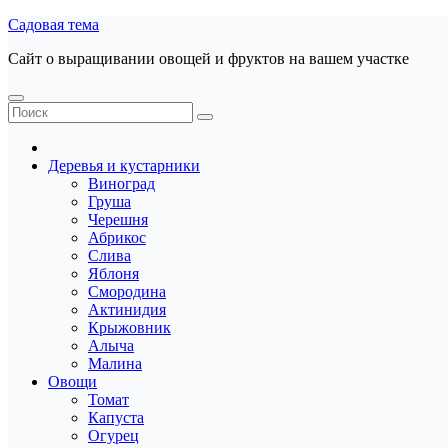
Перейти
Садовая тема
к
Сайт о выращивании овощей и фруктов на вашем участке
содержанию
Деревья и кустарники
Виноград
Груша
Черешня
Абрикос
Слива
Яблоня
Смородина
Актинидия
Крыжовник
Алыча
Малина
Овощи
Томат
Капуста
Огурец