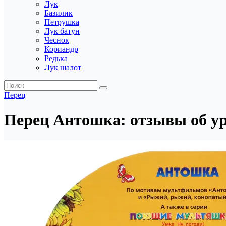
Лук
Базилик
Петрушка
Лук батун
Чеснок
Кориандр
Редька
Лук шалот
Перец
Перец Антошка: отзывы об ур