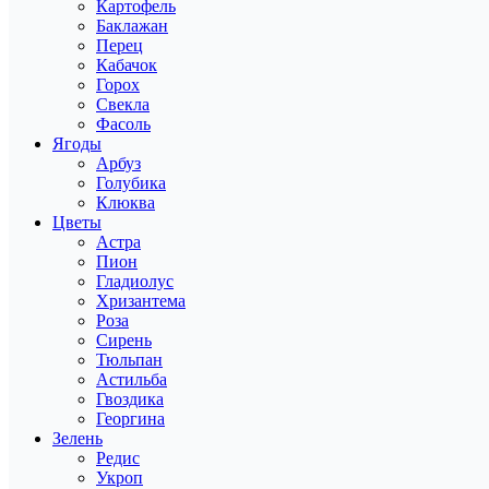
Картофель
Баклажан
Перец
Кабачок
Горох
Свекла
Фасоль
Ягоды
Арбуз
Голубика
Клюква
Цветы
Астра
Пион
Гладиолус
Хризантема
Роза
Сирень
Тюльпан
Астильба
Гвоздика
Георгина
Зелень
Редис
Укроп