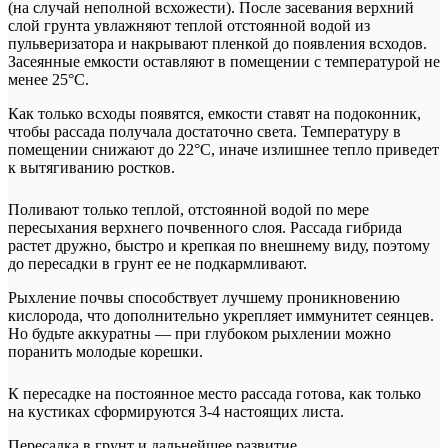
(на случай неполной всхожести). После засевания верхний
слой грунта увлажняют теплой отстоянной водой из
пульверизатора и накрывают пленкой до появления всходов.
Засеянные емкости оставляют в помещении с температурой не
менее 25°С.
Как только всходы появятся, емкости ставят на подоконник,
чтобы рассада получала достаточно света. Температуру в
помещении снижают до 22°С, иначе излишнее тепло приведет
к вытягиванию ростков.
Поливают только теплой, отстоянной водой по мере
пересыхания верхнего почвенного слоя. Рассада гибрида
растет дружно, быстро и крепкая по внешнему виду, поэтому
до пересадки в грунт ее не подкармливают.
Рыхление почвы способствует лучшему проникновению
кислорода, что дополнительно укрепляет иммунитет сеянцев.
Но будьте аккуратны — при глубоком рыхлении можно
поранить молодые корешки.
К пересадке на постоянное место рассада готова, как только
на кустиках сформируются 3-4 настоящих листа.
Пересадка в грунт и дальнейшее развитие