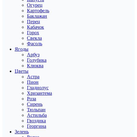
Огурец
Картофель
Баклажан
Перец
Кабачок
Горох
Свекла
Фасоль
Ягоды
Арбуз
Голубика
Клюква
Цветы
Астра
Пион
Гладиолус
Хризантема
Роза
Сирень
Тюльпан
Астильба
Гвоздика
Георгина
Зелень