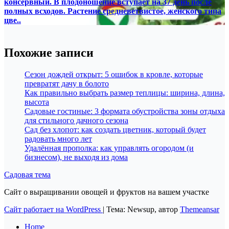
консервный. В плодоношение вступает на 37 день после
полных всходов. Растение средневетвистое, женского типа
цве..
Похожие записи
Сезон дождей открыт: 5 ошибок в кровле, которые
превратят дачу в болото
Как правильно выбрать размер теплицы: ширина, длина,
высота
Садовые гостиные: 3 формата обустройства зоны отдыха
для стильного дачного сезона
Сад без хлопот: как создать цветник, который будет
радовать много лет
Удалённая прополка: как управлять огородом (и
бизнесом), не выходя из дома
Садовая тема
Сайт о выращивании овощей и фруктов на вашем участке
Сайт работает на WordPress
|
Тема: Newsup, автор
Themeansar
Home