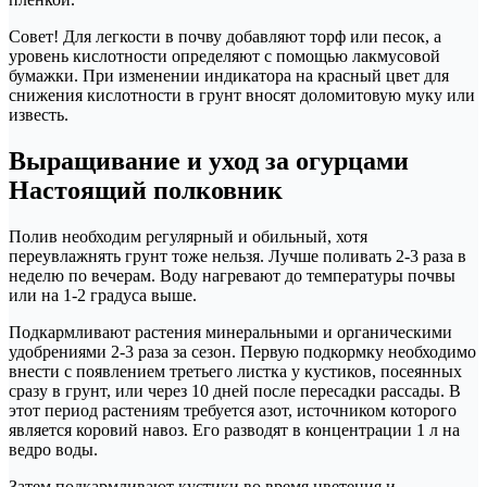
Совет! Для легкости в почву добавляют торф или песок, а
уровень кислотности определяют с помощью лакмусовой
бумажки. При изменении индикатора на красный цвет для
снижения кислотности в грунт вносят доломитовую муку или
известь.
Выращивание и уход за огурцами
Настоящий полковник
Полив необходим регулярный и обильный, хотя
переувлажнять грунт тоже нельзя. Лучше поливать 2-3 раза в
неделю по вечерам. Воду нагревают до температуры почвы
или на 1-2 градуса выше.
Подкармливают растения минеральными и органическими
удобрениями 2-3 раза за сезон. Первую подкормку необходимо
внести с появлением третьего листка у кустиков, посеянных
сразу в грунт, или через 10 дней после пересадки рассады. В
этот период растениям требуется азот, источником которого
является коровий навоз. Его разводят в концентрации 1 л на
ведро воды.
Затем подкармливают кустики во время цветения и