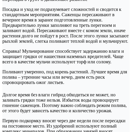
Посадка и уход не подразумевает сложностей и сводится к
стандартным мероприятиям. Саженцы пересаживают в
вечернее время в заранее подготовленные лунки.
Предварительно лунки заполняют на треть перегноем и
заливают водой. Пересаживают вместе с комом земли, иначе
растения долго не пойдут в рост. После этого лунки засыпают
рыхлой землей, слегка поливают теплой водой и мульчируют.
Справка! Мульчирование способствует задержанию влаги и
защищает грядки от нашествия наземных вредителей. Чаще
всего в качестве мульчи используют торф или солому.
Поливают умеренно, под корень растений. Лучшее время для
полива – утренние часы или вечер, днем есть риск
спровоцировать ожог листьев.
Долгое время без влаги гибрид обходиться не может, но
заливать грядки тоже нельзя. Избыток воды провоцирует
гниение саженцев. Поэтому важно соблюдать режим полива,
от этого будет зависеть качество и количество урожая.
Первую подкормку вносят через две недели после пересадки
на постоянное место. Из удобрений используют полный
комплекс минералов. При образовании завязей вносят