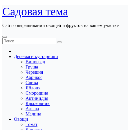
Перейти
Садовая тема
к
содержанию
Сайт о выращивании овощей и фруктов на вашем участке
Деревья и кустарники
Виноград
Груша
Черешня
Абрикос
Слива
Яблоня
Смородина
Актинидия
Крыжовник
Алыча
Малина
Овощи
Томат
Капуста