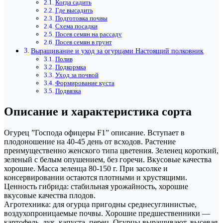
Когда садить
Где высадить
Подготовка почвы
Схема посадки
Посев семян на рассаду
Посев семян в грунт
Выращивание и уход за огурцами Настоящий полковник
Полив
Подкормка
Уход за почвой
Формирование куста
Подвязка
Описание и характеристика сорта
Огурец ”Господа офицеры F1” описание. Вступает в
плодоношение на 40-45 день от всходов. Растение
преимущественно женского типа цветения. Зеленец короткий,
зеленый с белым опушением, без горечи. Вкусовые качества
хорошие. Масса зеленца 80-150 г. При засолке и
консервировании остаются плотными и хрустящими.
Ценность гибрида: стабильная урожайность, хорошие
вкусовые качества плодов.
Агротехника: для огурца пригодны среднесуглинистые,
воздухопроницаемые почвы. Хорошие предшественники —
картофель, лук, капуста, перец. Огурцы выращивают, высевая