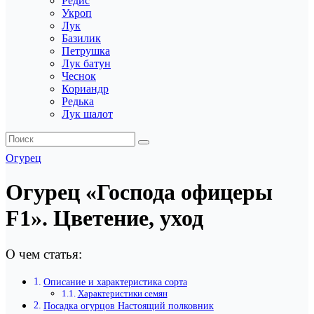
Редис
Укроп
Лук
Базилик
Петрушка
Лук батун
Чеснок
Кориандр
Редька
Лук шалот
Огурец
Огурец «Господа офицеры
F1». Цветение, уход
О чем статья:
Описание и характеристика сорта
Характеристики семян
Посадка огурцов Настоящий полковник