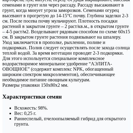
семенами в грунт или через рассаду. Рассаду высаживают в
грунт, когда минует угроза заморозков. Семенами огурец
высевают в прогретую до 14-15°С почву. Глубина заделки 2-3
см. После посева почву мульчируют. Плотность посадки
растений в закрытом грунте – 2 раст/кв.м., в открытом грунте
– 4-5 раст/м2. Возделывают рядовым способом по схеме 60х15
см. В закрытом грунте растения подвязывают на шпалеру.
Уход заключается в прополке, рыхлении, поливе и
подкормках. Полив следует осуществлять после захода солнца
теплой водой. За время вегетации проводят 2-3 подкормки.
Для этого используется специальное комплексное
водорастворимое минеральное удобрение “АЭЛИТА-
ОВОЩНОЕ” (содержит комплекс NPK, обогащенный
широким спектром микроэлементов), обеспечивающее
необходимое питание овощным культурам.
Размеры упаковки 150x80x2 мм.
Характеристики семян
Всхожесть: 98%.
Вес: 0,25 г.
Раннеспелый, пчелоопыляемый гибрид для открытого
грунта.