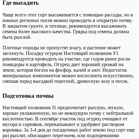
Где высадить
Чаще всего этот сорт высаживается с помощью рассады, но в
южных регионах посев можно проводить в открытую почву.
В закрытом грунте, в теплице, рекомендуется высаживать
семена более высокого качества. Грядка под семена должна
быть рыхлой.
Плотные породы не пропустят влагу, и растение может
засохнуть. Посадку огурцов Настоящий полковник F1
рекомендуется проводить на участке, где годом ранее росли
помидоры и картофель. Огурец дает хороший урожай на
земле, которая богата на фосфор, калий и азот. Недостаток
минеральных компонентов можно восполнить искусственно,
смешав перед высадкой перегной, древесную золу и песок.
Подготовка почвы
Настоящий полковник f1 предпочитает рыхлую, легкую,
хорошо увлажненную, но не мокнущую почву с нейтральной
кислотностью. В сентябре участок под огурец очищают от
мусора и сорняков, перекапывают и удобряют раствором
коровяка. За 3-4 дня до посадочных работ землю под сорт еще
раз рыхлят, обогащают перегноем, или подопревшими