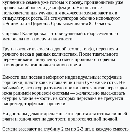
купленные семена уже готовы к посеву, производитель уже
провел калибровку и дезинфекцию. Но опытные
пользователи для улучшения всхожести замачивают их в
стимуляторах роста. Из стимуляторов обычно используют
«Эпин» или «Циркон». Срок замачивания 8-10 часов.
Справка! Калибровка – это визуальный отбор семенного
материала по размеру и плотности.
Грунт готовят из смеси садовой земли, торфа, перегноя и
речного песка в равных количествах. После тщательного
перемешивания полученную смесь проливают горячим
раствором марганцовки темного цвета.
Емкости для посева выбирают индивидуальные: торфяные
горшочки, пластиковые стаканчики или бумажные соты. Не
забывайте, что огурцы тяжело приживаются после пересадки
из-за ранимой корневой системы — желательно высаживать
огурцы в такие емкости, из которых пересадка не требуется —
например, торфяные горшочки.
На дне тары делают дренажные отверстия для оттока лишней
влаги и заполняют на две трети приготовленной почвой.
Семена засевают на глубину 2 см по 2-3 шт. в каждую емкость