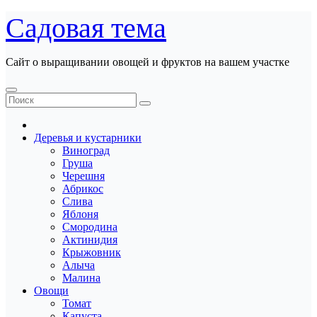
Перейти
Садовая тема
к
содержанию
Сайт о выращивании овощей и фруктов на вашем участке
Деревья и кустарники
Виноград
Груша
Черешня
Абрикос
Слива
Яблоня
Смородина
Актинидия
Крыжовник
Алыча
Малина
Овощи
Томат
Капуста