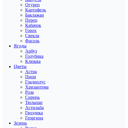
Огурец
Картофель
Баклажан
Перец
Кабачок
Горох
Свекла
Фасоль
Ягоды
Арбуз
Голубика
Клюква
Цветы
Астра
Пион
Гладиолус
Хризантема
Роза
Сирень
Тюльпан
Астильба
Гвоздика
Георгина
Зелень