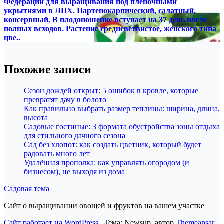
Федерации для выращивания под пленочными
укрытиями в ЛПХ. Партенокарпический, салатный,
консервный. В плодоношение вступает на 37 день после
полных всходов. Растение средневетвистое, женского типа
цве..
Похожие записи
Сезон дождей открыт: 5 ошибок в кровле, которые
превратят дачу в болото
Как правильно выбрать размер теплицы: ширина, длина,
высота
Садовые гостиные: 3 формата обустройства зоны отдыха
для стильного дачного сезона
Сад без хлопот: как создать цветник, который будет
радовать много лет
Удалённая прополка: как управлять огородом (и
бизнесом), не выходя из дома
Садовая тема
Сайт о выращивании овощей и фруктов на вашем участке
Сайт работает на WordPress
|
Тема: Newsup, автор
Themeansar