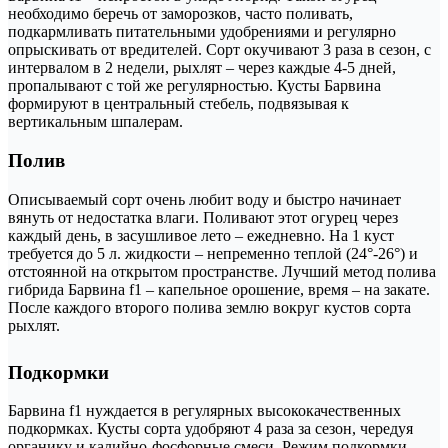
необходимо беречь от заморозков, часто поливать,
подкармливать питательными удобрениями и регулярно
опрыскивать от вредителей. Сорт окучивают 3 раза в сезон, с
интервалом в 2 недели, рыхлят – через каждые 4-5 дней,
пропалывают с той же регулярностью. Кусты Барвина
формируют в центральный стебель, подвязывая к
вертикальным шпалерам.
Полив
Описываемый сорт очень любит воду и быстро начинает
вянуть от недостатка влаги. Поливают этот огурец через
каждый день, в засушливое лето – ежедневно. На 1 куст
требуется до 5 л. жидкости – непременно теплой (24°-26°) и
отстоянной на открытом пространстве. Лучший метод полива
гибрида Барвина f1 – капельное орошение, время – на закате.
После каждого второго полива землю вокруг кустов сорта
рыхлят.
Подкормки
Барвина f1 нуждается в регулярных высококачественных
подкормках. Кусты сорта удобряют 4 раза за сезон, чередуя
органику и калийно-фосфорные смеси. Режим подкормки