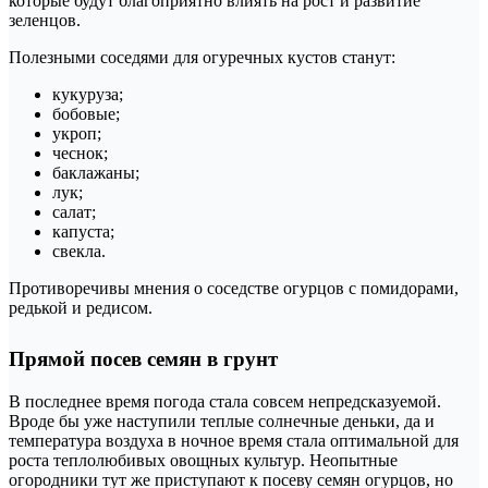
которые будут благоприятно влиять на рост и развитие
зеленцов.
Полезными соседями для огуречных кустов станут:
кукуруза;
бобовые;
укроп;
чеснок;
баклажаны;
лук;
салат;
капуста;
свекла.
Противоречивы мнения о соседстве огурцов с помидорами,
редькой и редисом.
Прямой посев семян в грунт
В последнее время погода стала совсем непредсказуемой.
Вроде бы уже наступили теплые солнечные деньки, да и
температура воздуха в ночное время стала оптимальной для
роста теплолюбивых овощных культур. Неопытные
огородники тут же приступают к посеву семян огурцов, но