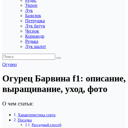
Редис
Укроп
Лук
Базилик
Петрушка
Лук батун
Чеснок
Кориандр
Редька
Лук шалот
Огурец
Огурец Барвина f1: описание,
выращивание, уход, фото
О чем статья:
Характеристика сорта
Посадка
Рассадный способ