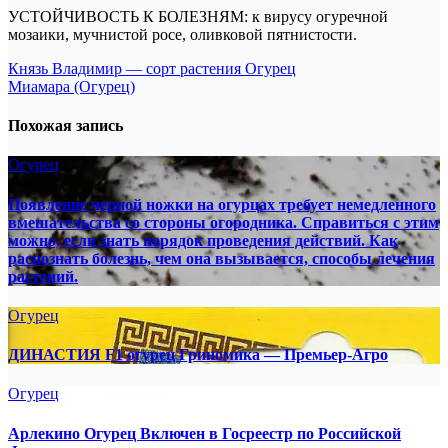
УСТОЙЧИВОСТЬ К БОЛЕЗНЯМ: к вирусу огуречной
мозаики, мучнистой росе, оливковой пятнистости.
Навигация
Князь Владимир — сорт растения Огурец
Миамара (Огурец)
по
записям
Похожая запись
Огурец
Появление черной ножки на огурцах требует немедленного
вмешательства со стороны огородника. Справиться с этим
можно, если знать порядок проведения действий. Как
распознать болезнь, чем она вызывается, способы лечения
растений.
Огурец
ДИНАСТИЯ F1 огурец Гриномика — Премьер-Агро
Огурец
Арлекино Огурец Включен в Госреестр по Российской