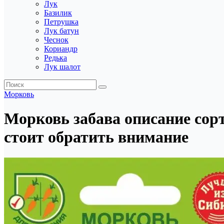
Лук
Базилик
Петрушка
Лук батун
Чеснок
Кориандр
Редька
Лук шалот
Морковь
Морковь забава описание сорт
стоит обратить внимание