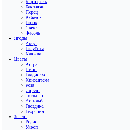
Картофель
Баклажан
Перец
Кабачок
Горох
Свекла
Фасоль
Ягоды
Арбуз
Голубика
Клюква
Цветы
Астра
Пион
Гладиолус
Хризантема
Роза
Сирень
Тюльпан
Астильба
Гвоздика
Георгина
Зелень
Редис
Укроп