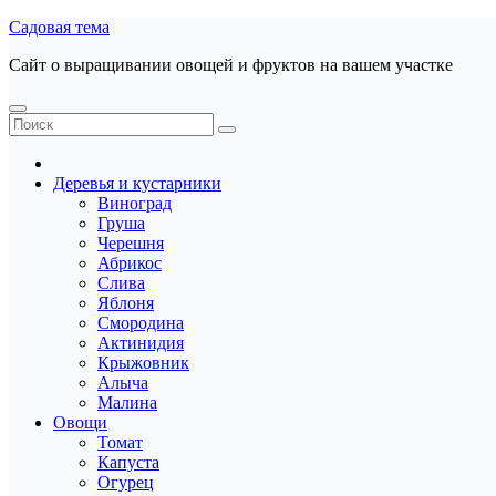
Перейти
Садовая тема
к
Сайт о выращивании овощей и фруктов на вашем участке
содержанию
Деревья и кустарники
Виноград
Груша
Черешня
Абрикос
Слива
Яблоня
Смородина
Актинидия
Крыжовник
Алыча
Малина
Овощи
Томат
Капуста
Огурец