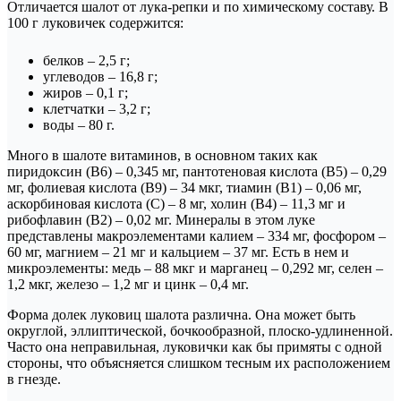
Отличается шалот от лука-репки и по химическому составу. В
100 г луковичек содержится:
белков – 2,5 г;
углеводов – 16,8 г;
жиров – 0,1 г;
клетчатки – 3,2 г;
воды – 80 г.
Много в шалоте витаминов, в основном таких как
пиридоксин (В6) – 0,345 мг, пантотеновая кислота (В5) – 0,29
мг, фолиевая кислота (В9) – 34 мкг, тиамин (В1) – 0,06 мг,
аскорбиновая кислота (С) – 8 мг, холин (В4) – 11,3 мг и
рибофлавин (В2) – 0,02 мг. Минералы в этом луке
представлены макроэлементами калием – 334 мг, фосфором –
60 мг, магнием – 21 мг и кальцием – 37 мг. Есть в нем и
микроэлементы: медь – 88 мкг и марганец – 0,292 мг, селен –
1,2 мкг, железо – 1,2 мг и цинк – 0,4 мг.
Форма долек луковиц шалота различна. Она может быть
округлой, эллиптической, бочкообразной, плоско-удлиненной.
Часто она неправильная, луковички как бы примяты с одной
стороны, что объясняется слишком тесным их расположением
в гнезде.