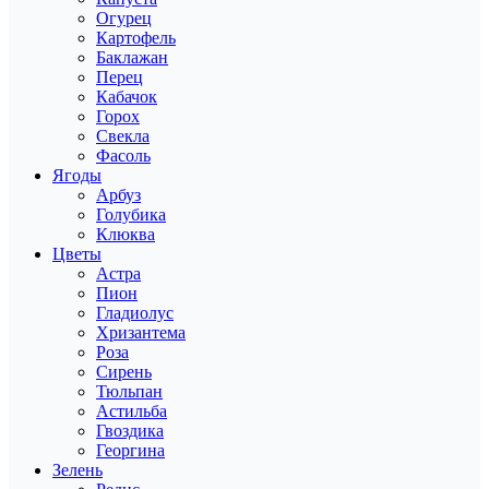
Огурец
Картофель
Баклажан
Перец
Кабачок
Горох
Свекла
Фасоль
Ягоды
Арбуз
Голубика
Клюква
Цветы
Астра
Пион
Гладиолус
Хризантема
Роза
Сирень
Тюльпан
Астильба
Гвоздика
Георгина
Зелень