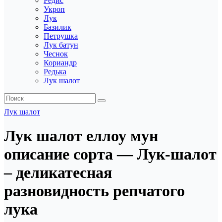
Редис
Укроп
Лук
Базилик
Петрушка
Лук батун
Чеснок
Кориандр
Редька
Лук шалот
Лук шалот
Лук шалот еллоу мун
описание сорта — Лук-шалот
– деликатесная
разновидность репчатого
лука