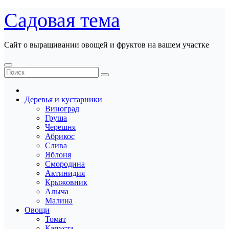
Перейти
Садовая тема
к
содержанию
Сайт о выращивании овощей и фруктов на вашем участке
Деревья и кустарники
Виноград
Груша
Черешня
Абрикос
Слива
Яблоня
Смородина
Актинидия
Крыжовник
Алыча
Малина
Овощи
Томат
Капуста