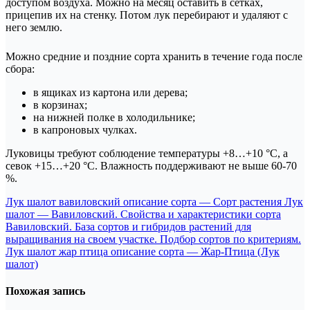
доступом воздуха. Можно на месяц оставить в сетках,
прицепив их на стенку. Потом лук перебирают и удаляют с
него землю.
Можно средние и поздние сорта хранить в течение года после
сбора:
в ящиках из картона или дерева;
в корзинах;
на нижней полке в холодильнике;
в капроновых чулках.
Луковицы требуют соблюдение температуры +8…+10 °С, а
севок +15…+20 °С. Влажность поддерживают не выше 60-70
%.
Навигация
Лук шалот вавиловский описание сорта — Сорт растения Лук
шалот — Вавиловский. Свойства и характеристики сорта
по
Вавиловский. База сортов и гибридов растений для
записям
выращивания на своем участке. Подбор сортов по критериям.
Лук шалот жар птица описание сорта — Жар-Птица (Лук
шалот)
Похожая запись