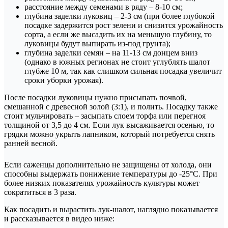
расстояние между семенами в ряду – 8-10 см;
глубина заделки луковиц – 2-3 см (при более глубокой
посадке задержится рост зелени и снизится урожайность
сорта, а если же высадить их на меньшую глубину, то
луковицы будут выпирать из-под грунта);
глубина заделки семян – на 11-13 см донцем вниз
(однако в южных регионах не стоит углублять шалот
глубже 10 м, так как слишком сильная посадка увеличит
сроки уборки урожая).
После посадки луковицы нужно присыпать почвой,
смешанной с древесной золой (3:1), и полить. Посадку также
стоит мульчировать – засыпать слоем торфа или перегноя
толщиной от 3,5 до 4 см. Если лук высаживается осенью, то
грядки можно укрыть лапником, который потребуется снять
ранней весной.
Если саженцы дополнительно не защищены от холода, они
способны выдержать понижение температуры до -25°C. При
более низких показателях урожайность культуры может
сократиться в 3 раза.
Как посадить и вырастить лук-шалот, наглядно показывается
и рассказывается в видео ниже: