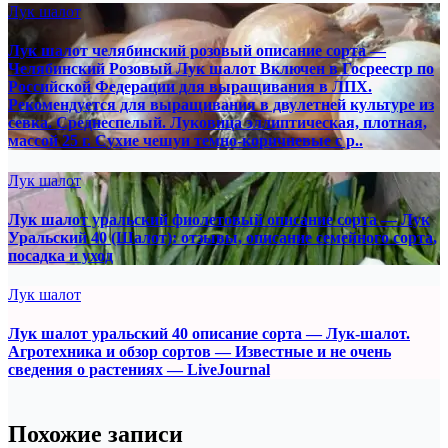
Лук шалот
Лук шалот челябинский розовый описание сорта —
Челябинский Розовый Лук шалот Включен в Госреестр по
Российской Федерации для выращивания в ЛПХ.
Рекомендуется для выращивания в двулетней культуре из
севка. Среднеспелый. Луковица эллиптическая, плотная,
массой 25 г. Сухие чешуи темно-коричневые с р..
Лук шалот
Лук шалот уральский фиолетовый описание сорта — Лук
Уральский 40 (Шалот): отзывы, описание семейного сорта,
посадка и уход
Лук шалот
Лук шалот уральский 40 описание сорта — Лук-шалот.
Агротехника и обзор сортов — Известные и не очень
сведения о растениях — LiveJournal
Похожие записи