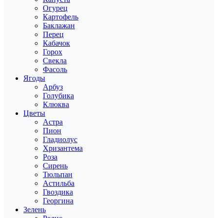
Огурец
Картофель
Баклажан
Перец
Кабачок
Горох
Свекла
Фасоль
Ягоды
Арбуз
Голубика
Клюква
Цветы
Астра
Пион
Гладиолус
Хризантема
Роза
Сирень
Тюльпан
Астильба
Гвоздика
Георгина
Зелень