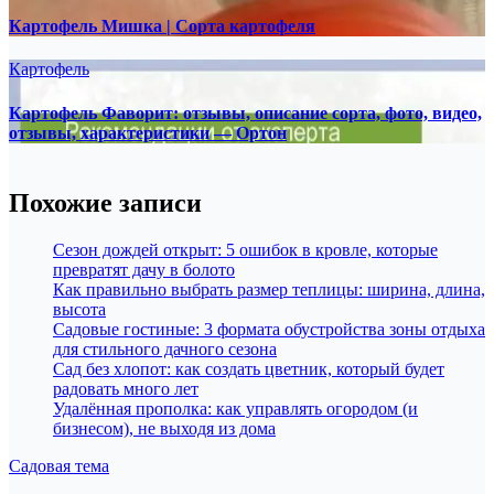
Картофель Мишка | Сорта картофеля
Картофель
Картофель Фаворит: отзывы, описание сорта, фото, видео,
отзывы, характеристики — Ортон
Похожие записи
Сезон дождей открыт: 5 ошибок в кровле, которые
превратят дачу в болото
Как правильно выбрать размер теплицы: ширина, длина,
высота
Садовые гостиные: 3 формата обустройства зоны отдыха
для стильного дачного сезона
Сад без хлопот: как создать цветник, который будет
радовать много лет
Удалённая прополка: как управлять огородом (и
бизнесом), не выходя из дома
Садовая тема