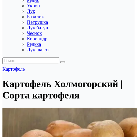
Редис
Укроп
Лук
Базилик
Петрушка
Лук батун
Чеснок
Кориандр
Редька
Лук шалот
Картофель
Картофель Холмогорский |
Сорта картофеля