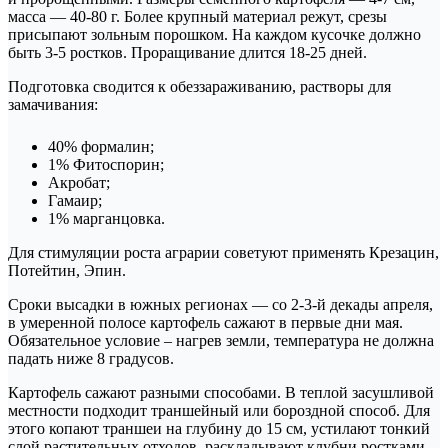
масса — 40-80 г. Более крупный материал режут, срезы
присыпают зольным порошком. На каждом кусочке должно
быть 3-5 ростков. Проращивание длится 18-25 дней.
Подготовка сводится к обеззараживанию, растворы для
замачивания:
40% формалин;
1% Фитоспорин;
Акробат;
Гамаир;
1% марганцовка.
Для стимуляции роста аграрии советуют применять Крезацин,
Потейтин, Эпин.
Сроки высадки в южных регионах — со 2-3-й декады апреля,
в умеренной полосе картофель сажают в первые дни мая.
Обязательное условие – нагрев земли, температура не должна
падать ниже 8 градусов.
Картофель сажают разными способами. В теплой засушливой
местности подходит траншейный или бороздной способ. Для
этого копают траншеи на глубину до 15 см, устилают тонкий
слой растительных отходов, раскладывают клубни ростками