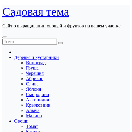
Перейти
Садовая тема
к
содержанию
Сайт о выращивании овощей и фруктов на вашем участке
Деревья и кустарники
Виноград
Груша
Черешня
Абрикос
Слива
Яблоня
Смородина
Актинидия
Крыжовник
Алыча
Малина
Овощи
Томат
Капуста