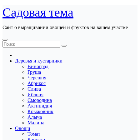
Перейти
Садовая тема
к
содержанию
Сайт о выращивании овощей и фруктов на вашем участке
Деревья и кустарники
Виноград
Груша
Черешня
Абрикос
Слива
Яблоня
Смородина
Актинидия
Крыжовник
Алыча
Малина
Овощи
Томат
Капуста