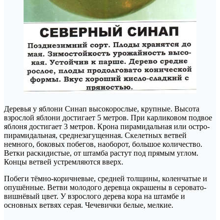
Деревья у яблони Синап высокорослые, крупные. Высота
взрослой яблони достигает 5 метров. При карликовом подвое
яблоня достигает 3 метров. Крона пирамидальная или остро-
пирамидальная, среднезагущенная. Скелетных ветвей
немного, боковых побегов, наоборот, большое количество.
Ветки раскидистые, от штамба растут под прямым углом.
Концы ветвей устремляются вверх.
Побеги тёмно-коричневые, средней толщины, коленчатые и
опушённые. Ветви молодого деревца окрашены в серовато-
вишнёвый цвет. У взрослого дерева кора на штамбе и
основных ветвях серая. Чечевички белые, мелкие.