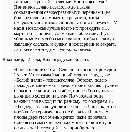
желтые, с третьей – зеленые. Настоящее чудо!
Прививки делаю незадолго до начала
сокодвижения свежесрезанными черенками (не
больше недели с момента срезания), тогда
получается практически полная приживаемость. У
нас в Поволжье лучше всего их проводить с 15
марта по 15 апреля, совмещая с обрезкой. Двух
яблонь мне и моей семье хватает, чтобы на зиму и
закладку сделать, и сушку, и консервацию закрыть,
да и весь сезон едим с удовольствием.
Владимир, 52 года, Волгоградская область
Нашей яблоне сорта «Северный синап» примерно
25 лет. У нее самый мощный ствол в саду, даже
«Белый налив» перещеголяла. Обрезку делаю
дважды: в конце мая – начале июня удаляю сухие и
сломанные ветки; в октябре, после сбора урожая
вычищаю яблоню на зиму. По урожайности
каждый год выходит по-разному: то собираем 15-
20 ведер, а на следующий сезон – 2-3, но так, чтоб
вообще без урожая, пока не бывало. На ветках
плоды держатся очень крепко, даже до начала
ноября на самых верхушках могут провисеть, не
осыпаясь. Настоящий вкус приобретают с