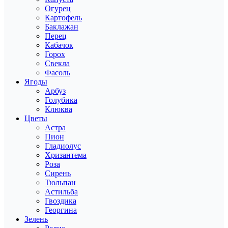
Огурец
Картофель
Баклажан
Перец
Кабачок
Горох
Свекла
Фасоль
Ягоды
Арбуз
Голубика
Клюква
Цветы
Астра
Пион
Гладиолус
Хризантема
Роза
Сирень
Тюльпан
Астильба
Гвоздика
Георгина
Зелень