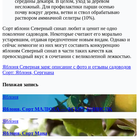
середины декабря. В целом, уход за деревом
несложный. Для профилактики парши осенью
почву вокруг дерева, ветви и ствол обрабатываю
раствором аммиачной селитры (10%).
Сорт яблони Северный синап любит и ценит не одно
поколение садоводов. Некоторые считают его морально
устаревшим, отдавая предпочтение новым видам. Однако и
сейчас немногие из них могут составить конкуренцию
яблоням Северный синап в части таких качеств как
превосходный вкус в сочетании с великолепной лежкостью.
Навигация
Яблоня Северная заря: описание с фото и отзывы садоводов
Сорт: Яблоня, Сергиана
по
записям
Похожая запись
Яблоня
Яблоня, Сорт МАЛЮХА — ФГБНУ ВНИИСПК
Яблоня
Яблоня, Сорт Мана