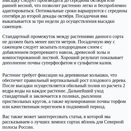
Высадку следует производить до середины октября или
ранней весной, что позволит растению легко и беспроблемно
адаптироваться. Оптимальные сроки варьируются с середины
сентября до второй декады октября. Посадочная яма
выкапывается за три недели до осуществления высадки
саженцев.
Стандартный промежуток между растениями данного сорта
не должен быть менее шести метров. Посадочную яму с
саженцем следует засыпать плодородным слоем с
добавлением перепревшего навоза, древесной золы и
компостированной листвой. Хороший результат показывает
дополнение почвы суперфосфатом и сульфатом калия.
Растение требует фиксации на деревянные колышки, что
обеспечит правильный вертикальный рост плодового дерева.
После высадки осуществляется обильный полив из расчета 2
ведра воды на каждое растение. Дальнейший уход
стандартный и заключается в поливах, рыхлении
приствольных кругов, а также мульчировании почвы торфом
или качественным перегноем в подзимний период.
Вас также может заинтересовать статья, в которой мы
рассказываем о лучших зимних сортах яблонь для Северной
полосы России.