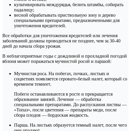
культивировать междурядья, белить штамбы, собирать
падалицу;
весной обрабатывать приствольную зону и дерево
специальными препаратами, предназначенными для
уничтожения вредителей.
Все обработки для уничтожения вредителей или лечения
заболеваний должны проводиться не позднее, чем за 30-40
дней до начала сбора урожая.
В неблагоприятные годы с дождливой и прохладной погодой
яблоня может поражаться мучнистой росой и паршой:
Мучнистая роса. На побегах, почках, листьях и
соцветиях появляется серовато-белый налет, который со
временем темнеет.
Побеги останавливаются в росте и прекращается
образование завязей. Лечение — обработка
специальными препаратами. До распускания листвы —
«Топаз», после цветения — препараты меди, после
сбора плодов — бордоская жидкость.
Парша. На листьях образуется темный налет, после чего
они опадают.