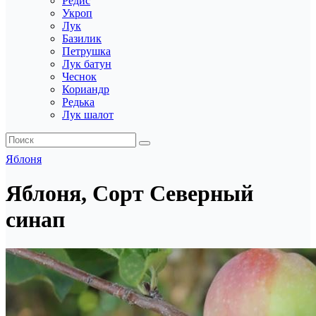
Редис
Укроп
Лук
Базилик
Петрушка
Лук батун
Чеснок
Кориандр
Редька
Лук шалот
Яблоня
Яблоня, Сорт Северный
синап