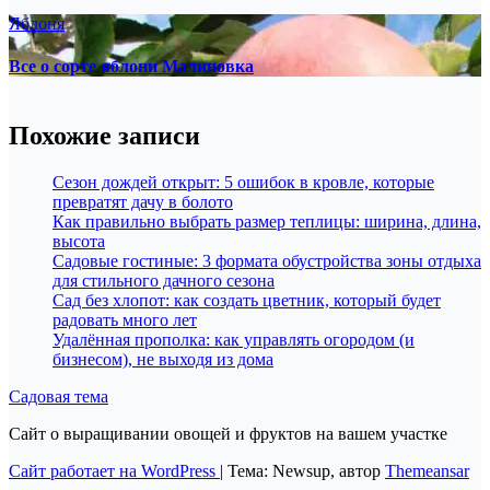
Яблоня
Все о сорте яблони Малиновка
Похожие записи
Сезон дождей открыт: 5 ошибок в кровле, которые
превратят дачу в болото
Как правильно выбрать размер теплицы: ширина, длина,
высота
Садовые гостиные: 3 формата обустройства зоны отдыха
для стильного дачного сезона
Сад без хлопот: как создать цветник, который будет
радовать много лет
Удалённая прополка: как управлять огородом (и
бизнесом), не выходя из дома
Садовая тема
Сайт о выращивании овощей и фруктов на вашем участке
Сайт работает на WordPress
|
Тема: Newsup, автор
Themeansar