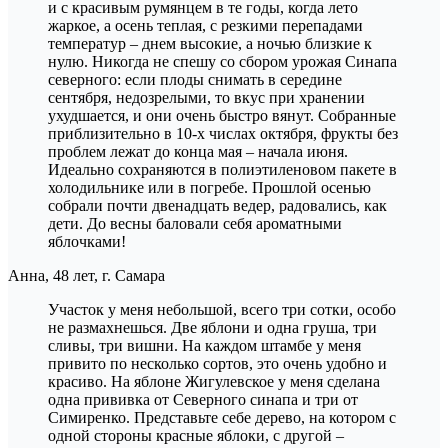
и с красивым румянцем в те годы, когда лето
жаркое, а осень теплая, с резкими перепадами
температур – днем высокие, а ночью близкие к
нулю. Никогда не спешу со сбором урожая Синапа
северного: если плоды снимать в середине
сентября, недозрелыми, то вкус при хранении
ухудшается, и они очень быстро вянут. Собранные
приблизительно в 10-х числах октября, фрукты без
проблем лежат до конца мая – начала июня.
Идеально сохраняются в полиэтиленовом пакете в
холодильнике или в погребе. Прошлой осенью
собрали почти двенадцать ведер, радовались, как
дети. До весны баловали себя ароматными
яблочками!
Анна, 48 лет, г. Самара
Участок у меня небольшой, всего три сотки, особо
не размахнешься. Две яблони и одна груша, три
сливы, три вишни. На каждом штамбе у меня
привито по несколько сортов, это очень удобно и
красиво. На яблоне Жигулевское у меня сделана
одна прививка от Северного синапа и три от
Симиренко. Представьте себе дерево, на котором с
одной стороны красные яблоки, с другой –