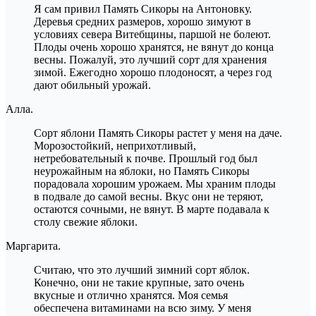
Я сам привил Память Сикоры на Антоновку.
Деревья средних размеров, хорошо зимуют в
условиях севера Витебщины, паршой не болеют.
Плоды очень хорошо хранятся, не вянут до конца
весны. Пожалуй, это лучший сорт для хранения
зимой. Ежегодно хорошо плодоносят, а через год
дают обильный урожай.
Алла.
Сорт яблони Память Сикоры растет у меня на даче.
Морозостойкий, неприхотливый,
нетребовательный к почве. Прошлый год был
неурожайным на яблоки, но Память Сикоры
порадовала хорошим урожаем. Мы храним плоды
в подвале до самой весны. Вкус они не теряют,
остаются сочными, не вянут. В марте подавала к
столу свежие яблоки.
Маргарита.
Считаю, что это лучший зимний сорт яблок.
Конечно, они не такие крупные, зато очень
вкусные и отлично хранятся. Моя семья
обеспечена витаминами на всю зиму. У меня