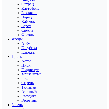
Огурец
Картофель
Баклажан
Перец
Кабачок
Горох
Свекла
Фасоль
Ягоды
Арбуз
Голубика
Клюква
Цветы
Астра
Пион
Гладиолус
Хризантема
Роза
Сирень
Тюльпан
Астильба
Гвоздика
Георгина
Зелень