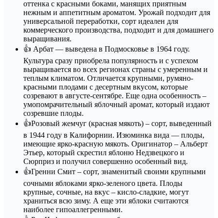
оттенка с красными боками, манящих приятным
нежным и аппетитным ароматом. Урожай подходит для
универсальной переработки, сорт идеален для
коммерческого производства, подходит и для домашнего
выращивания.
👍 Арбат — выведена в Подмосковье в 1964 году.
Культура сразу приобрела популярность и с успехом
выращивается во всех регионах страны с умеренным и
теплым климатом. Отличается крупными, румяно-
красными плодами с десертным вкусом, которые
созревают в августе-сентябре. Еще одна особенность –
умопомрачительный яблочный аромат, который издают
созревшие плоды.
👍Розовый жемчуг (красная мякоть) – сорт, выведенный
в 1944 году в Калифорнии. Изюминка вида — плоды,
имеющие ярко-красную мякоть. Оригинатор – Альберт
Этьер, который скрестил яблоню Недзвецкого и
Сюрприз и получил совершенно особенный вид.
👍Гренни Смит – сорт, знаменитый своими крупными
сочными яблоками ярко-зеленого цвета. Плоды
крупные, сочные, на вкус – кисло-сладкие, могут
храниться всю зиму. А еще эти яблоки считаются
наиболее гипоаллегренными.