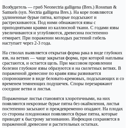
Возбудитель — гриб Neonectria galligena (Bres.) Rossman &
Samuels (syn. Nectria galligena Bres.). На коре появляются
удлиненные бурые пятна, которые подсыхают и
растрескиваются. Под ними обнажаются язвы с
приподнятыми краями из каллюсной ткани. С годами язвы
увеличиваются и углубляются, древесина постепенно
отмирает. При поражении молодых растений гибель
наступает через 2-3 года.
На стволах выявляется открытая форма рака в виде глубоких
язв, на ветвях — чаще закрытая форма, при которой наплывы
срастаются, и остается щель. При массовом проявлении
болезни глубокие язвы образуются и на скелетных ветвях. В
пораженной древесине по краям язвы развивается
спороношение в виде беловато-кремовых, подсыхающих и со
временем темнеющих подушечек. Споры перезаряжают
соседние ветви и листья.
Пораженные листья становятся хлоротичными, на них
появляются некрозные бурые пятна без окаймления, листья
постепенно засыхают и преждевременно опадают. На плодах
со стороны плодоножки появляются бурые пятна, которые
приводят к быстрому загниванию. Инфекция сохраняется в
пораженной древесине и растительных остатках.