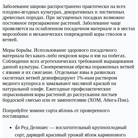
Заболевание широко распространено практически на всех
плодово-ягодных культурах, декоративных и лиственных
древесных породах. При загущенных посадках возможно
постоянное перезаражение растений. Заболевание чаще
проявляется на ослабленном посадочном материале и в местах
морозобоин и механических повреждений коры стволов и
ветвей.
Меры борьбы. Использование здорового посадочного
материала без каких-либо некрозов коры и язв на побегах.
Соблюдение всех агротехнических требований выращивания
данной культуры. Своевременная обрезка пораженных ветвей
с язвами и их сжигание. Отдельные язвы в развилках
скелетных ветвей дезинфицируют 1%-ным раствором
медного купороса и замазывают масляной краской на
натуральной олифе. Ежегодные профилактические
опрыскивания коры растений до распускания листьев
бордоской смесью или ее заменителями (ХОМ, Абига-Пик).
Попробуйте зимние сорта яблонь от проверенного
поставщика:
👍 Ред Делишес — восхитительный крупноплодный
сорт, дарящий красивый урожай яблок карминового