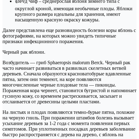
👍Ред Чиф – среднерослая яблоня зимнего типа с
округлой кроной, имеющая необычные плоды. Яблоки
крупного размера идеальны для хранения, имеют
насыщенную красную окраску кожуры.
Далее представлена еще разновидность болезни коры яблонь с
фотографиями, на которых можно увидеть типичные
признаки инфекционного поражения.
Черный рак яблони.
Возбудитель — гриб Sphaeropsis malorum Berck. Черный рак
часто начинает развиваться в развилках скелетных ветвей
деревьев. Сначала образуются красноватобурые вдавленные
пятна, затем они темнеют, на коре появляются
многочисленные черные плодовые тела — пикниды.
Пораженная кора чернеет, становится бугристой и напоминает
гусиную кожу, со временем растрескивается, засыхает и
отслаивается от древесины целыми пластами.
На листьях и плодах появляются темно-бурые пятна, похожие
на черную гниль. При поражении штамбов болезнь вызывает
усыхание деревьев за 1-2 года с момента появления первых
симптомов. При уплотненных посадках деревьев заболевание
быстро распространяется с дерева на дерево, с яблонь на