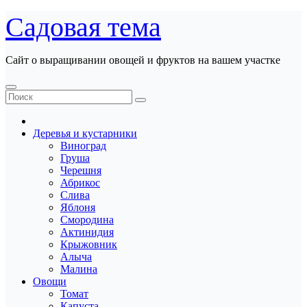
Перейти
Садовая тема
к
содержанию
Сайт о выращивании овощей и фруктов на вашем участке
Деревья и кустарники
Виноград
Груша
Черешня
Абрикос
Слива
Яблоня
Смородина
Актинидия
Крыжовник
Алыча
Малина
Овощи
Томат
Капуста