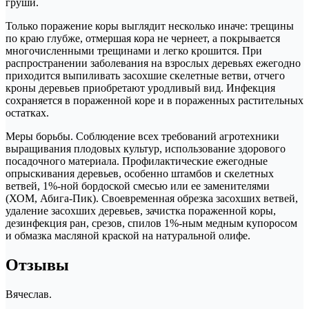
груши.
Только поражение коры выглядит несколько иначе: трещины
по краю глубже, отмершая кора не чернеет, а покрывается
многочисленными трещинами и легко крошится. При
распространении заболевания на взрослых деревьях ежегодно
приходится выпиливать засохшие скелетные ветви, отчего
кроны деревьев приобретают уродливый вид. Инфекция
сохраняется в пораженной коре и в пораженных растительных
остатках.
Меры борьбы. Соблюдение всех требований агротехники
выращивания плодовых культур, использование здорового
посадочного материала. Профилактические ежегодные
опрыскивания деревьев, особенно штамбов и скелетных
ветвей, 1%-ной бордоской смесью или ее заменителями
(ХОМ, Абига-Пик). Своевременная обрезка засохших ветвей,
удаление засохших деревьев, зачистка пораженной коры,
дезинфекция ран, срезов, спилов 1%-ным медным купоросом
и обмазка масляной краской на натуральной олифе.
Отзывы
Вячеслав.