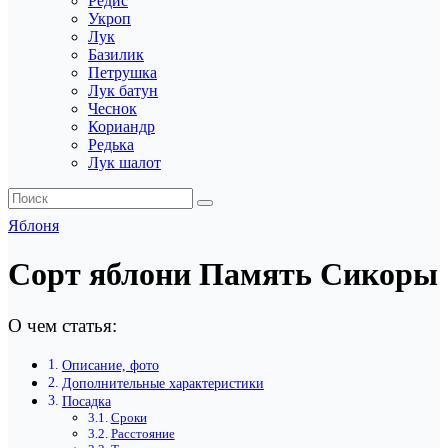
Редис
Укроп
Лук
Базилик
Петрушка
Лук батун
Чеснок
Кориандр
Редька
Лук шалот
Яблоня
Сорт яблони Память Сикоры
О чем статья:
Описание, фото
Дополнительные характеристики
Посадка
Сроки
Расстояние