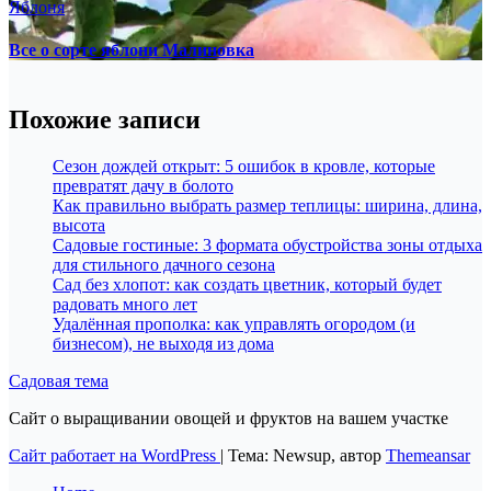
Яблоня
Все о сорте яблони Малиновка
Похожие записи
Сезон дождей открыт: 5 ошибок в кровле, которые
превратят дачу в болото
Как правильно выбрать размер теплицы: ширина, длина,
высота
Садовые гостиные: 3 формата обустройства зоны отдыха
для стильного дачного сезона
Сад без хлопот: как создать цветник, который будет
радовать много лет
Удалённая прополка: как управлять огородом (и
бизнесом), не выходя из дома
Садовая тема
Сайт о выращивании овощей и фруктов на вашем участке
Сайт работает на WordPress
|
Тема: Newsup, автор
Themeansar