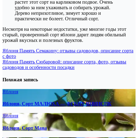
растет этот сорт на карликовом подвое. Очень
удобно за ним ухаживать и собирать урожай.
Дерево неприхотливое, зимует хорошо и
практически не болеет. Отличный сорт.
Несмотря на некоторые недостатки, уже многие годы этот
старый, проверенный сорт яблони дарит людям обильный
урожай вкусных и полезных фруктов.
Навигация
Яблоня Память Семакину: отзывы садоводов, описание сорта
с фото
по
Яблоня Память Сюбаровой: описание сорта, фото, отзывы
записям
садоводов и особенности посадки
Похожая запись
Яблоня
Яблоня, Сорт МАЛЮХА — ФГБНУ ВНИИСПК
Яблоня
Яблоня, Сорт Мана