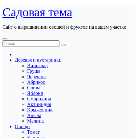
Перейти
Садовая тема
к
содержанию
Сайт о выращивании овощей и фруктов на вашем участке
Деревья и кустарники
Виноград
Груша
Черешня
Абрикос
Слива
Яблоня
Смородина
Актинидия
Крыжовник
Алыча
Малина
Овощи
Томат
Капуста