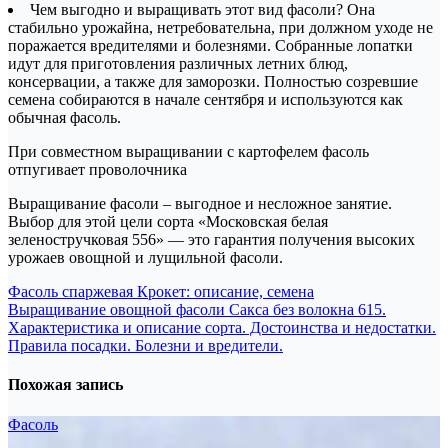
Чем выгодно и выращивать этот вид фасоли? Она
стабильно урожайна, нетребовательна, при должном уходе не
поражается вредителями и болезнями. Собранные лопатки
идут для приготовления различных летних блюд,
консервации, а также для заморозки. Полностью созревшие
семена собираются в начале сентября и используются как
обычная фасоль.
При совместном выращивании с картофелем фасоль
отпугивает проволочника
Выращивание фасоли – выгодное и несложное занятие.
Выбор для этой цели сорта «Московская белая
зеленостручковая 556» — это гарантия получения высоких
урожаев овощной и лущильной фасоли.
Навигация
Фасоль спаржевая Крокет: описание, семена
Выращивание овощной фасоли Сакса без волокна 615.
по
Характеристика и описание сорта. Достоинства и недостатки.
записям
Правила посадки. Болезни и вредители.
Похожая запись
Фасоль