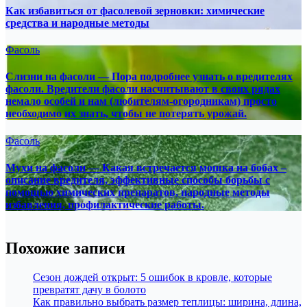
Как избавиться от фасолевой зерновки: химические
средства и народные методы
Фасоль
Слизни на фасоли — Пора подробнее узнать о вредителях
фасоли. Вредители фасоли насчитывают в своих рядах
немало особей и нам (любителям-огородникам) просто
необходимо их знать, чтобы не потерять урожай.
Фасоль
Мухи на фасоли — Какая встречается мошка на бобах –
описание вредителя, эффективные способы борьбы с
помощью химических препаратов, народные методы
избавления, профилактические работы.
Похожие записи
Сезон дождей открыт: 5 ошибок в кровле, которые
превратят дачу в болото
Как правильно выбрать размер теплицы: ширина, длина,