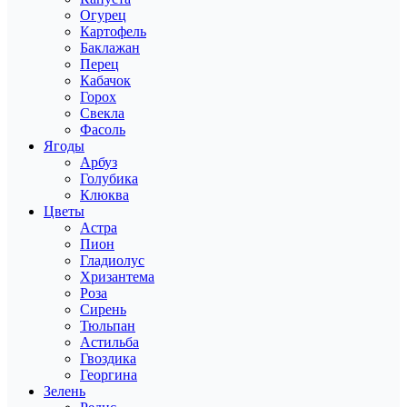
Огурец
Картофель
Баклажан
Перец
Кабачок
Горох
Свекла
Фасоль
Ягоды
Арбуз
Голубика
Клюква
Цветы
Астра
Пион
Гладиолус
Хризантема
Роза
Сирень
Тюльпан
Астильба
Гвоздика
Георгина
Зелень