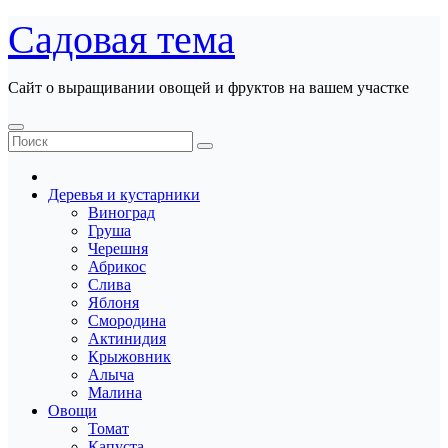
Перейти
Садовая тема
к
содержанию
Сайт о выращивании овощей и фруктов на вашем участке
Деревья и кустарники
Виноград
Груша
Черешня
Абрикос
Слива
Яблоня
Смородина
Актинидия
Крыжовник
Алыча
Малина
Овощи
Томат
Капуста