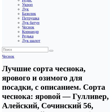
Редис
Укроп
Лук
Базилик
Петрушка
Лук батун
Чеснок
Кориандр
Редька
Лук шалот
Чеснок
Лучшие сорта чеснока,
ярового и озимого для
посадки, с описанием. Сорта
чеснока: яровой — Гулливер,
Алейский, Сочинский 56,