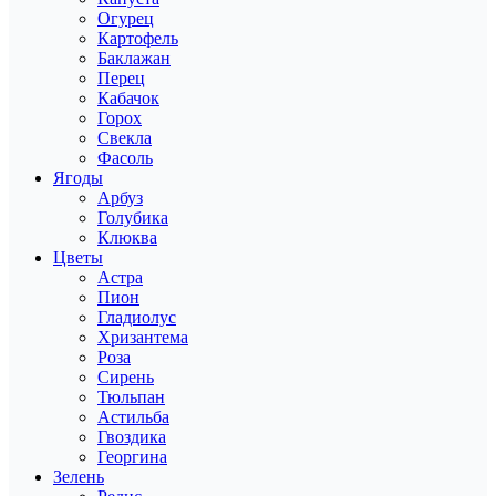
Огурец
Картофель
Баклажан
Перец
Кабачок
Горох
Свекла
Фасоль
Ягоды
Арбуз
Голубика
Клюква
Цветы
Астра
Пион
Гладиолус
Хризантема
Роза
Сирень
Тюльпан
Астильба
Гвоздика
Георгина
Зелень