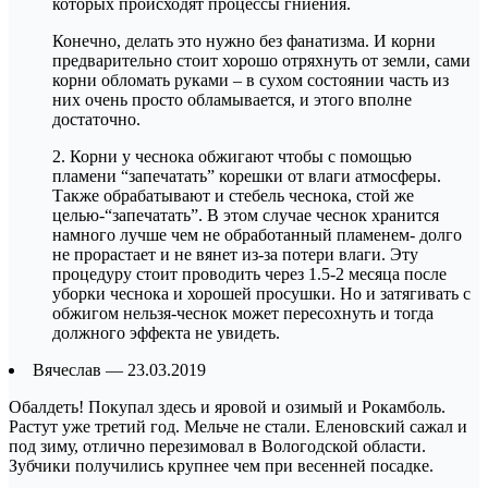
которых происходят процессы гниения.
Конечно, делать это нужно без фанатизма. И корни
предварительно стоит хорошо отряхнуть от земли, сами
корни обломать руками – в сухом состоянии часть из
них очень просто обламывается, и этого вполне
достаточно.
2. Корни у чеснока обжигают чтобы с помощью
пламени “запечатать” корешки от влаги атмосферы.
Также обрабатывают и стебель чеснока, стой же
целью-“запечатать”. В этом случае чеснок хранится
намного лучше чем не обработанный пламенем- долго
не прорастает и не вянет из-за потери влаги. Эту
процедуру стоит проводить через 1.5-2 месяца после
уборки чеснока и хорошей просушки. Но и затягивать с
обжигом нельзя-чеснок может пересохнуть и тогда
должного эффекта не увидеть.
Вячеслав — 23.03.2019
Обалдеть! Покупал здесь и яровой и озимый и Рокамболь.
Растут уже третий год. Мельче не стали. Еленовский сажал и
под зиму, отлично перезимовал в Вологодской области.
Зубчики получились крупнее чем при весенней посадке.