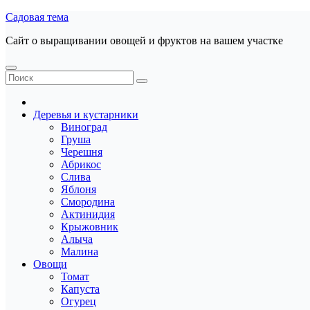
Перейти
Садовая тема
к
Сайт о выращивании овощей и фруктов на вашем участке
содержанию
Деревья и кустарники
Виноград
Груша
Черешня
Абрикос
Слива
Яблоня
Смородина
Актинидия
Крыжовник
Алыча
Малина
Овощи
Томат
Капуста
Огурец