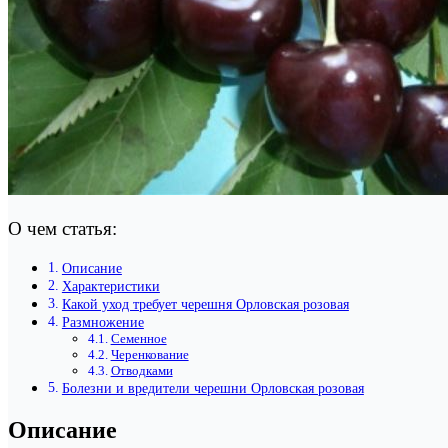
О чем статья:
Описание
Характеристики
Какой уход требует черешня Орловская розовая
Размножение
Семенное
Черенкование
Отводками
Болезни и вредители черешни Орловская розовая
Описание