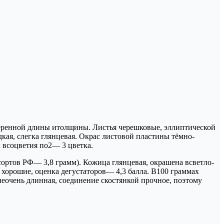
меренной длины итолщины. Листья черешковые, эллиптической
кая, слегка глянцевая. Окрас листовой пластины тёмно-
 всоцветия по2— 3 цветка.
ортов РФ— 3,8 грамм). Кожица глянцевая, окрашена всветло-
к хорошие, оценка дегустаторов— 4,3 балла. В100 граммах
неочень длинная, соединение скостянкой прочное, поэтому