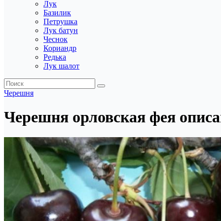
Лук
Базилик
Петрушка
Лук батун
Чеснок
Кориандр
Редька
Лук шалот
Черешня
Черешня орловская фея описа