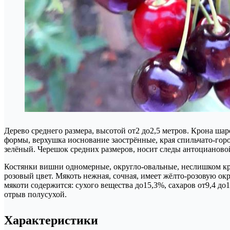
Дерево среднего размера, высотой от2 до2,5 метров. Крона ш
формы, верхушка иоснование заострённые, края спильчато-горо
зелёный. Черешок средних размеров, носит следы антоцианово
Костянки вишни одномерные, округло-овальные, неслишком кр
розовый цвет. Мякоть нежная, сочная, имеет жёлто-розовую ок
мякоти содержится: сухого вещества до15,3%, сахаров от9,4 д
отрыв полусухой.
Характеристики