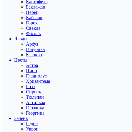
Картофель
Баклажан
Перец
Кабачок
Горох
Свекла
Фасоль
Ягоды
Арбуз
Голубика
Клюква
Цветы
Астра
Пион
Гладиолус
Хризантема
Роза
Сирень
Тюльпан
Астильба
Гвоздика
Георгина
Зелень
Редис
Укроп