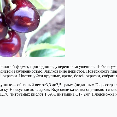
аровидной формы, приподнятая, умеренно загущенная. Побеги у
дчатой зазубренностью. Жилкование перистое. Поверхность глад
й окраски. Цветки уФеи крупные, яркие, белой окраски, собраны
упные— обычный вес от3,3 до3,5 грамм (поданным Госреестра с
раску. Навкус кисло-сладкая. Вкусовые качества оцениваются ка
о11,1%, титруемых кислот 1,69%, витамина С17,2мг. Плодоножка 