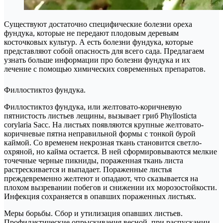
Существуют достаточно специфические болезни ореха
фундука, которые не передают плодовым деревьям
косточковых культур. А есть болезни фундука, которые
представляют собой опасность для всего сада. Предлагаем
узнать больше информации про болезни фундука и их
лечение с помощью химических современных препаратов.
Филлостиктоз фундука.
Филлостиктоз фундука, или желтовато-коричневую
пятнистость листьев лещины, вызывает гриб Phyllosticta
corylaria Sacc. На листьях появляются крупные желтовато-
коричневые пятна неправильной формы с тонкой бурой
каймой. Со временем некрозная ткань становится светло-
охряной, но кайма остается. В ней сформировываются мелкие
точечные черные пикниды, пораженная ткань листа
растрескивается и выпадает. Пораженные листья
преждевременно желтеют и опадают, что сказывается на
плохом вызревании побегов и снижении их морозостойкости.
Инфекция сохраняется в опавших пораженных листьях.
Меры борьбы. Сбор и утилизация опавших листьев.
Профилактические опрыскивания весной, при распускании