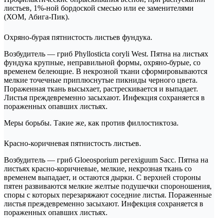
листьев, 1%-ной бордоской смесью или ее заменителями
(ХОМ, Абига-Пик).
Охряно-бурая пятнистость листьев фундука.
Возбудитель — гриб Phyllosticta coryli West. Пятна на листьях
фундука крупные, неправильной формы, охряно-бурые, со
временем белеющие. В некрозной ткани сформировываются
мелкие точечные приплюснутые пикниды черного цвета.
Пораженная ткань высыхает, растрескивается и выпадает.
Листья преждевременно засыхают. Инфекция сохраняется в
пораженных опавших листьях.
Меры борьбы. Такие же, как против филлостиктоза.
Красно-коричневая пятнистость листьев.
Возбудитель — гриб Gloeosporium регехiguum Sacc. Пятна на
листьях красно-коричневые, мелкие, некрозная ткань со
временем выпадает, и остаются дырки. С верхней стороны
пятен развиваются мелкие желтые подушечки спороношения,
споры с которых перезаряжают соседние листья. Пораженные
листья преждевременно засыхают. Инфекция сохраняется в
пораженных опавших листьях.