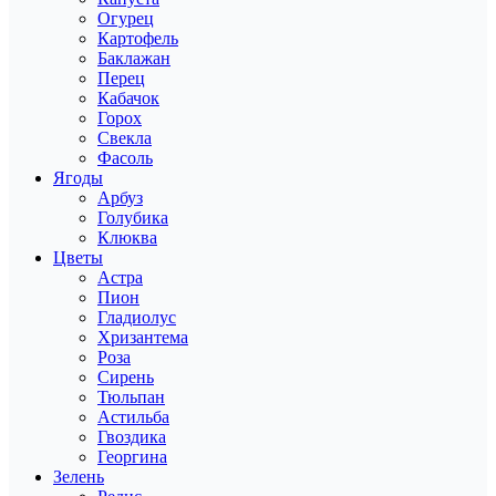
Огурец
Картофель
Баклажан
Перец
Кабачок
Горох
Свекла
Фасоль
Ягоды
Арбуз
Голубика
Клюква
Цветы
Астра
Пион
Гладиолус
Хризантема
Роза
Сирень
Тюльпан
Астильба
Гвоздика
Георгина
Зелень