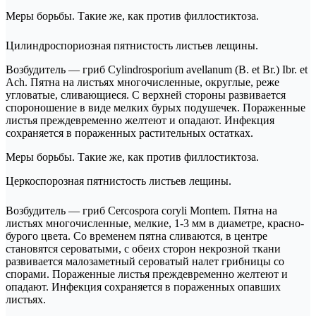
Меры борьбы. Такие же, как против филлостиктоза.
Цилиндроспориозная пятнистость листьев лещины.
Возбудитель — гриб Cylindrosporium avellanum (В. et Br.) Ibr. et
Ach. Пятна на листьях многочисленные, округлые, реже
угловатые, сливающиеся. С верхней стороны развивается
спороношение в виде мелких бурых подушечек. Пораженные
листья преждевременно желтеют и опадают. Инфекция
сохраняется в пораженных растительных остатках.
Меры борьбы. Такие же, как против филлостиктоза.
Церкоспорозная пятнистость листьев лещины.
Возбудитель — гриб Cercospora coryli Мопtem. Пятна на
листьях многочисленные, мелкие, 1-3 мм в диаметре, красно-
бурого цвета. Со временем пятна сливаются, в центре
становятся сероватыми, с обеих сторон некрозной ткани
развивается малозаметный сероватый налет грибницы со
спорами. Пораженные листья преждевременно желтеют и
опадают. Инфекция сохраняется в пораженных опавших
листьях.