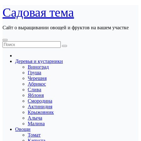
Перейти
Садовая тема
к
содержанию
Сайт о выращивании овощей и фруктов на вашем участке
Деревья и кустарники
Виноград
Груша
Черешня
Абрикос
Слива
Яблоня
Смородина
Актинидия
Крыжовник
Алыча
Малина
Овощи
Томат
Капуста