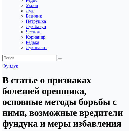
Редис
Укроп
Лук
Базилик
Петрушка
Лук батун
Чеснок
Кориандр
Редька
Лук шалот
Фундук
В статье о признаках
болезней орешника,
основные методы борьбы с
ними, возможные вредители
фундука и меры избавления