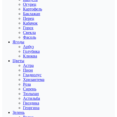
Огурец
Картофель
Баклажан
Перец
Кабачок
Горох
Свекла
Фасоль
Ягоды
Арбуз
Голубика
Клюква
Цветы
Астра
Пион
Гладиолус
Хризантема
Роза
Сирень
Тюльпан
Астильба
Гвоздика
Георгина
Зелень