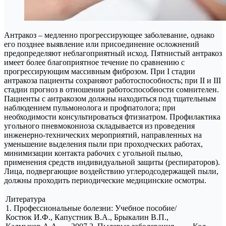
Антракоз – медленно прогрессирующее заболевание, однако
его позднее выявление или присоединение осложнений
предопределяют неблагоприятный исход. Пятнистый антракоз
имеет более благоприятное течение по сравнению с
прогрессирующим массивным фиброзом. При I стадии
антракоза пациенты сохраняют работоспособность; при II и III
стадии прогноз в отношении работоспособности сомнителен.
Пациенты с антракозом должны находиться под тщательным
наблюдением пульмонолога и профпатолога; при
необходимости консультироваться фтизиатром. Профилактика
угольного пневмокониоза складывается из проведения
инженерно-технических мероприятий, направленных на
уменьшение выделения пыли при проходческих работах,
минимизации контакта рабочих с угольной пылью,
применения средств индивидуальной защиты (респираторов).
Лица, подвергающие воздействию углеродсодержащей пыли,
должны проходить периодические медицинские осмотры.
Литература
1. Профессиональные болезни: Учебное пособие/
Костюк И.Ф., Капустник В.А., Брыкалин В.П.,