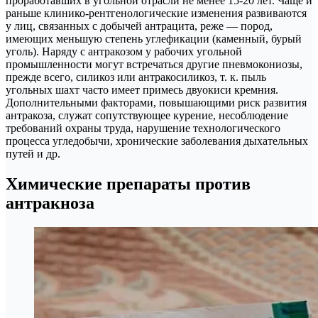
проработавших в угольной отрасли не менее 15-20 лет. Чаще и
раньше клинико-рентгенологические изменения развиваются
у лиц, связанных с добычей антрацита, реже — пород,
имеющих меньшую степень углефикации (каменный, бурый
уголь). Наряду с антракозом у рабочих угольной
промышленности могут встречаться другие пневмокониозы,
прежде всего, силикоз или антракосиликоз, т. к. пыль
угольных шахт часто имеет примесь двуокиси кремния.
Дополнительными факторами, повышающими риск развития
антракоза, служат сопутствующее курение, несоблюдение
требований охраны труда, нарушение технологического
процесса угледобычи, хронические заболевания дыхательных
путей и др.
Химические препараты против
антракноза