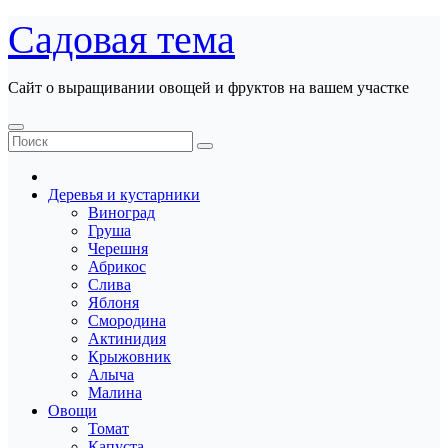
Перейти
Садовая тема
к
содержанию
Сайт о выращивании овощей и фруктов на вашем участке
Деревья и кустарники
Виноград
Груша
Черешня
Абрикос
Слива
Яблоня
Смородина
Актинидия
Крыжовник
Алыча
Малина
Овощи
Томат
Капуста