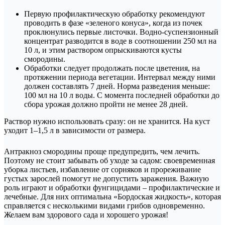
Первую профилактическую обработку рекомендуют
проводить в фазе «зеленого конуса», когда из почек
проклюнулись первые листочки. Водно-суспензионный
концентрат разводится в воде в соотношении 250 мл на
10 л, и этим раствором опрыскиваются кусты
смородины.
Обработки следует продолжать после цветения, на
протяжении периода вегетации. Интервал между ними
должен составлять 7 дней. Норма разведения меньше:
100 мл на 10 л воды. С момента последней обработки до
сбора урожая должно пройти не менее 28 дней.
Раствор нужно использовать сразу: он не хранится. На куст
уходит 1–1,5 л в зависимости от размера.
Антракноз смородины проще предупредить, чем лечить.
Поэтому не стоит забывать об уходе за садом: своевременная
уборка листьев, избавление от сорняков и прореживание
густых зарослей помогут не допустить заражения. Важную
роль играют и обработки фунгицидами – профилактические и
лечебные. Для них оптимальна «Бордоская жидкость», которая
справляется с несколькими видами грибов одновременно.
Желаем вам здорового сада и хорошего урожая!