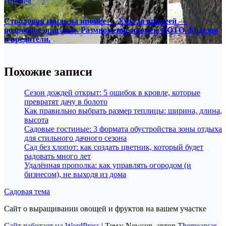
Ипомея
Стволовая гниль на ипомее — Уход за ипомеей —
подробное описание. Размножение ипомеи ФОТО. Болезни
и вредители.
Похожие записи
Сезон дождей открыт: 5 ошибок в кровле, которые
превратят дачу в болото
Как правильно выбрать размер теплицы: ширина, длина,
высота
Садовые гостиные: 3 формата обустройства зоны отдыха
для стильного дачного сезона
Сад без хлопот: как создать цветник, который будет
радовать много лет
Удалённая прополка: как управлять огородом (и
бизнесом), не выходя из дома
Садовая тема
Сайт о выращивании овощей и фруктов на вашем участке
Сайт работает на WordPress
|
Тема: Newsup, автор
Themeansar