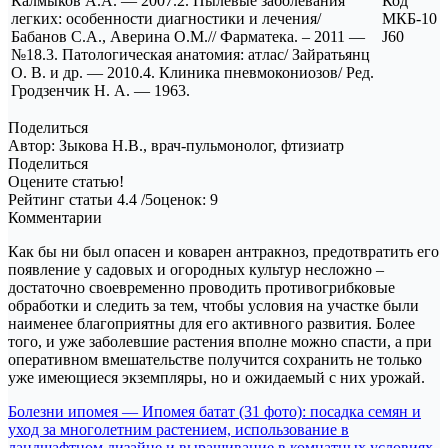
Калмыков А.А. — 2007.2. Пылевые заболевания
Код
легких: особенности диагностики и лечения/
МКБ-10
Бабанов С.А., Аверина О.М.// Фарматека. – 2011 —
J60
№18.3. Патологическая анатомия: атлас/ Зайратьянц
О. В. и др. — 2010.4. Клиника пневмокониозов/ Ред.
Гродзенчик Н. А. — 1963.
Поделиться
Автор: Зыкова Н.В., врач-пульмонолог, фтизиатр
Поделиться
Оцените статью!
Рейтинг статьи 4.4 /5оценок: 9
Комментарии
Как бы ни был опасен и коварен антракноз, предотвратить его
появление у садовых и огородных культур несложно –
достаточно своевременно проводить противогрибковые
обработки и следить за тем, чтобы условия на участке были
наименее благоприятны для его активного развития. Более
того, и уже заболевшие растения вполне можно спасти, а при
оперативном вмешательстве получится сохранить не только
уже имеющиеся экземпляры, но и ожидаемый с них урожай.
Навигация
Болезни ипомея — Ипомея батат (31 фото): посадка семян и
уход за многолетним растением, использование в
по
ландшафтном дизайне и выращивание в комнатных условиях,