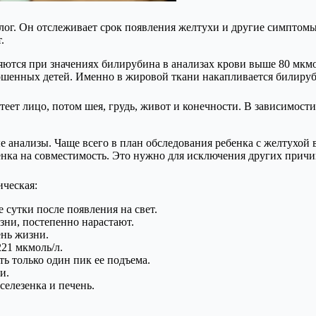
лог. Он отслеживает срок появления желтухи и другие симптом
.
ся при значениях билирубина в анализах крови выше 80 мкмоль
енных детей. Именно в жировой ткани накапливается билирубин
ет лицо, потом шея, грудь, живот и конечности. В зависимости 
 анализы. Чаще всего в план обследования ребенка с желтухой 
бенка на совместимость. Это нужно для исключения других прич
ическая:
 сутки после появления на свет.
зни, постепенно нарастают.
ень жизни.
221 мкмоль/л.
ь только один пик ее подъема.
и.
елезенка и печень.