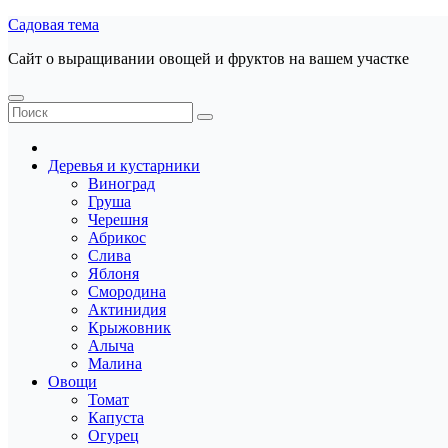
Перейти
Садовая тема
к
Сайт о выращивании овощей и фруктов на вашем участке
содержанию
Деревья и кустарники
Виноград
Груша
Черешня
Абрикос
Слива
Яблоня
Смородина
Актинидия
Крыжовник
Алыча
Малина
Овощи
Томат
Капуста
Огурец