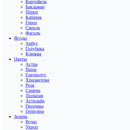
Картофель
Баклажан
Перец
Кабачок
Горох
Свекла
Фасоль
Ягоды
Арбуз
Голубика
Клюква
Цветы
Астра
Пион
Гладиолус
Хризантема
Роза
Сирень
Тюльпан
Астильба
Гвоздика
Георгина
Зелень
Редис
Укроп