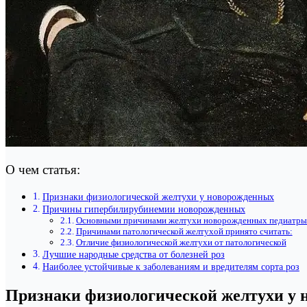
О чем статья:
Признаки физиологической желтухи у новорожденных
Причины гипербилирубинемии новорожденных
Основными причинами желтухи новорожденных педиатры
Причинами патологической желтухой принято считать:
Отличие физиологической желтухи от патологической
Лучшие народные средства от болезней роз
Наиболее устойчивые к заболеваниям и вредителям сорта роз
Признаки физиологической желтухи у 