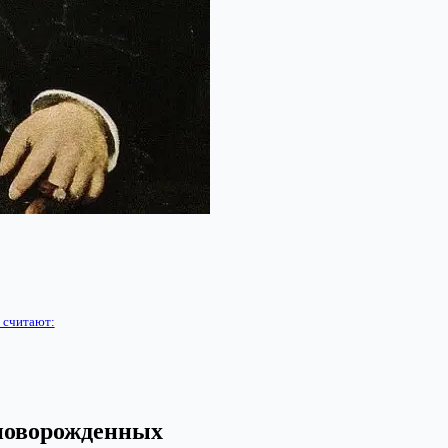
 считают:
новорожденных