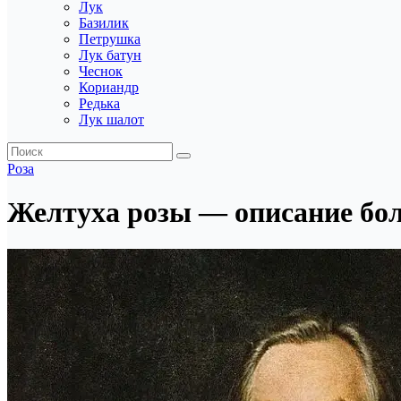
Лук
Базилик
Петрушка
Лук батун
Чеснок
Кориандр
Редька
Лук шалот
Роза
Желтуха розы — описание бол