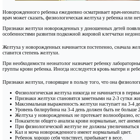
Новорожденного ребенка ежедневно осматривает врач-неонато
врач может сказать, физиологическая желтуха у ребенка или нет
Признаки желтухи новорожденных у доношенных детей появляют
особенностями развития подкожной жировой клетчатки недонош
Желтуха у новорожденных начинается постепенно, сначала желте
ставится степень желтухи.
При необходимости неонатолог назначает ребенку лабораторные
группы крови ребенка. Иногда исследуется кровь матери и ре
Признаки желтухи, говорящие в пользу того, что она физиолог
Физиологическая желтуха никогда не начинается в первые
Признаки желтухи становятся заметными на 2-3 сутки жи
Максимальная выраженность желтухи наступает на 3-4 д
Уровень билирубина на 3-4 день должен быть не больше 
Желтуха у новорожденных не протекает волнообразно, ест
Показатели общего анализа крови нормальные, нет анеми
При физиологической желтухе не должны увеличиваться с
Кал и моча новорожденного имеют нормальный цвет.
Ребенок хорошо себя чувствует, прибывает в весе.