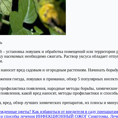
сь
й – установка ловушек и обработка помещений или территории р
ку насекомых необходимо сжигать. Раствор уксуса обладает отп
и.
но наносит вред садовым и огородным растениям. Начинать борьб
жения гнезда, ловушки и приманки, обзор 5 популярных инсек
, профилактика появления, народные методы борьбы, химические
ны появления, какой вред наносят, методы профилактики и спос
я, вред, обзор лучших химических препаратов, их плюсы и мин
врежденные цветы? Как избавиться от вредителя в саду препарат
оз и способы лечения ИНФЕКЦИОННЫЙ ОЖОГ Симптомы. Лечение