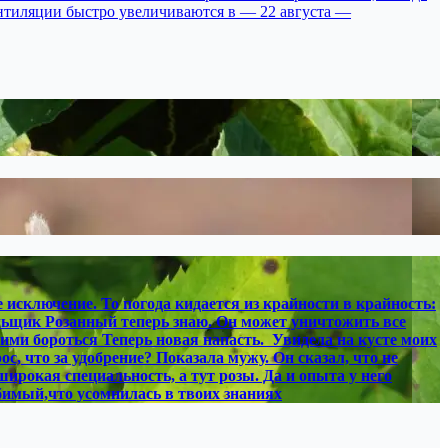
ентиляции быстро увеличиваются в — 22 августа —
 исключение. То погода кидается из крайности в крайность:
лильщик Розанный теперь знаю. Он может уничтожить все
ними бороться Теперь новая напасть. Увидела на кусте моих
, что за удобрение? Показала мужу. Он сказал, что не
широкая специальность, а тут розы. Да и опыта у него
юбимый,что усомнилась в твоих знаниях