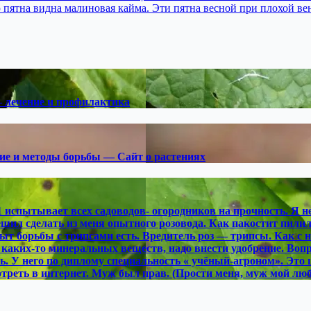
ю пятна видна малиновая кайма. Эти пятна весной при плохой в
— лечение и профилактика
ние и методы борьбы — Сайт о растениях
 испытывает всех садоводов- огородников на прочность. Я не
н решил сделать из меня опытного розовода. Как пакостит пи
ыт борьбы с трипсами есть. Вредитель роз — трипсы. Как с 
аких-то минеральных веществ, надо внести удобрение. Вопрос
ть. У него по диплому специальность « учёный-агроном». Это 
мотреть в интернет. Муж был прав. (Прости меня, муж мой л