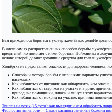
Вам приходилось бороться с уховертками?Было делоНе довело
В числе самых распространённых способов борьбы с уховёртко
вредителей, но помогает с ними бороться. Пойманных в ловуш
основе которой делают домашние средства для травли уховёртк
Уховёртка не представляет опасности для здоровья человека, 
Способы и методы борьбы с шершнями: варианты уничто
насекомых
Как избавиться от щитовки: как обнаружить, чем опасна
Как избавиться от сверчков на участке и в доме: причи
природные помощники, плюсы и минусы этих вариантов
Как избавиться от мокриц на участке: причины появлени
Навигация
Трипсы на розах (15 фото): как выглядят и чем обработать по
Филлостиктоз на розе — Самые распространенные болезни р