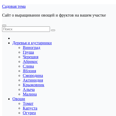
Перейти
Садовая тема
к
Сайт о выращивании овощей и фруктов на вашем участке
содержанию
Деревья и кустарники
Виноград
Груша
Черешня
Абрикос
Слива
Яблоня
Смородина
Актинидия
Крыжовник
Алыча
Малина
Овощи
Томат
Капуста
Огурец