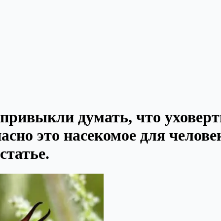
 привыкли думать, что уховертк
опасно это насекомое для челове
статье.