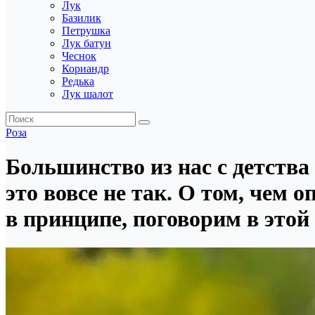
Лук
Базилик
Петрушка
Лук батун
Чеснок
Кориандр
Редька
Лук шалот
Роза
Большинство из нас с детства
это вовсе не так. О том, чем 
в принципе, поговорим в этой 