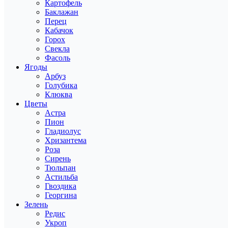
Картофель
Баклажан
Перец
Кабачок
Горох
Свекла
Фасоль
Ягоды
Арбуз
Голубика
Клюква
Цветы
Астра
Пион
Гладиолус
Хризантема
Роза
Сирень
Тюльпан
Астильба
Гвоздика
Георгина
Зелень
Редис
Укроп