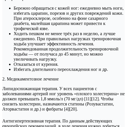
Бережно обращаться с кожей ног: ежедневно мыть ноги,
избегать царапин, порезов и других повреждений кожи.
При атеросклерозе, особенно на фоне сахарного
диабета, малейшая царапина может привести к
трофической язве.
Ходить пешком не менее трёх раз в неделю, а лучше
ежедневно. При правильных нагрузках тренировочная
ходьба улучшает эффективность лечения.
Рекомендованная продолжительность тренировочной
ходьбы — от получаса до 45 минут, но можно
увеличивать нагрузку.
Отказаться от курения.
Избегать длительного переохлаждения ног и др.
2. Медикаментозное лечение
Липидоснижающая терапия. У всех пациентов с
заболеваниями артерий ног уровень «плохого холестерина» не
должен превышать 1,8 ммоль/л (70 мг/дл) [11][12]. Чтобы
снизить холестерин, назначаются статины (Розувастатин,
Аторвастатин и др.) и фибраты [4][20].
Антигипертензивная терапия. По данным действующих
европейских рекомендаций, в ходе лечения нужно добиться,