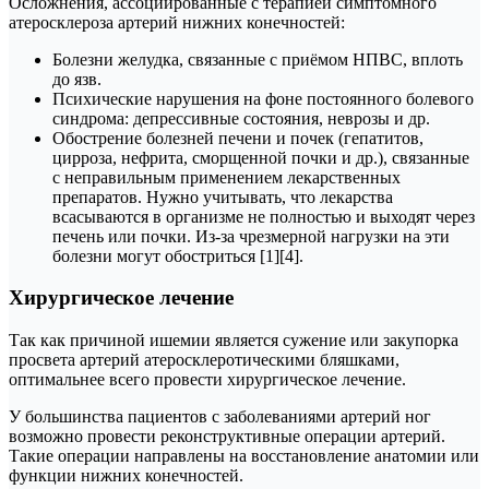
Осложнения, ассоциированные с терапией симптомного
атеросклероза артерий нижних конечностей:
Болезни желудка, связанные с приёмом НПВС, вплоть
до язв.
Психические нарушения на фоне постоянного болевого
синдрома: депрессивные состояния, неврозы и др.
Обострение болезней печени и почек (гепатитов,
цирроза, нефрита, сморщенной почки и др.), связанные
с неправильным применением лекарственных
препаратов. Нужно учитывать, что лекарства
всасываются в организме не полностью и выходят через
печень или почки. Из-за чрезмерной нагрузки на эти
болезни могут обостриться [1][4].
Хирургическое лечение
Так как причиной ишемии является сужение или закупорка
просвета артерий атеросклеротическими бляшками,
оптимальнее всего провести хирургическое лечение.
У большинства пациентов с заболеваниями артерий ног
возможно провести реконструктивные операции артерий.
Такие операции направлены на восстановление анатомии или
функции нижних конечностей.