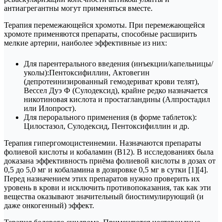
антиагрегантны могут применяться вместе.
Терапия перемежающейся хромоты. При перемежающейся
хромоте применяются препараты, способные расширить
мелкие артерии, наиболее эффективные из них:
Для парентерального введения (инъекции/капельницы/
уколы):Пентоксифиллин, Актовегин
(депротеинизированный гемодериват крови телят),
Вессел Дуэ Ф (Сулодексид), крайне редко назначается
никотиновая кислота и простагландины (Алпростадил
или Илопрост).
Для перорального применения (в форме таблеток):
Цилостазол, Сулодексид, Пентоксифиллин и др.
Терапия гипергомоцистеинемии. Назначаются препараты
фолиевой кислоты и кобаламин (B12). В исследованиях была
доказана эффективность приёма фолиевой кислоты в дозах от
0,5 до 5,0 мг и кобаламина в дозировке 0,5 мг в сутки [1][4].
Перед назначением этих препаратов нужно проверить их
уровень в крови и исключить противопоказания, так как эти
вещества оказывают значительный биостимулирующий (и
даже онкогенный) эффект.