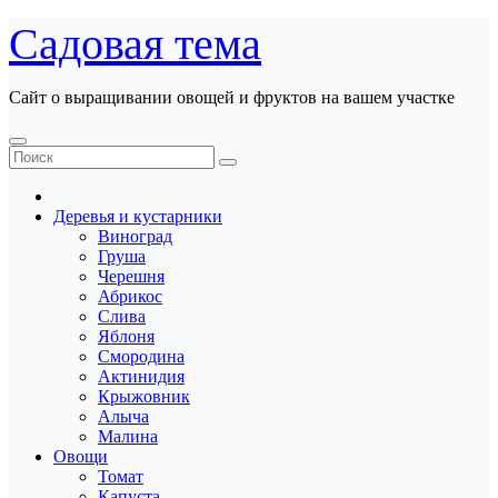
Перейти
Садовая тема
к
содержанию
Сайт о выращивании овощей и фруктов на вашем участке
Деревья и кустарники
Виноград
Груша
Черешня
Абрикос
Слива
Яблоня
Смородина
Актинидия
Крыжовник
Алыча
Малина
Овощи
Томат
Капуста