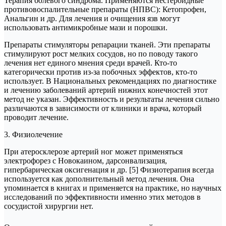
Терапия болевого синдрома. Применяются нестероидные
противовоспалительные препараты (НПВС): Кетопрофен,
Анальгин и др. Для лечения и очищения язв могут
использовать антимикробные мази и порошки.
Препараты стимуляторы репарации тканей. Эти препараты
стимулируют рост мелких сосудов, но по поводу такого
лечения нет единого мнения среди врачей. Кто-то
категорически против из-за побочных эффектов, кто-то
использует. В Национальных рекомендациях по диагностике
и лечению заболеваний артерий нижних конечностей этот
метод не указан. Эффективность и результаты лечения сильно
различаются в зависимости от клиники и врача, который
проводит лечение.
3. Физиолечение
При атеросклерозе артерий ног может применяться
электрофорез с Новокаином, дарсонвализация,
гипербарическая оксигенация и др. [5] Физиотерапия всегда
используется как дополнительный метод лечения. Она
упоминается в книгах и применяется на практике, но научных
исследований по эффективности именно этих методов в
сосудистой хирургии нет.