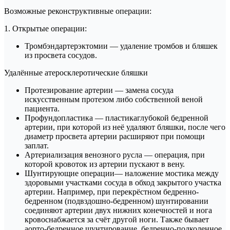
Возможные реконструктивные операции:
1. Открытые операции:
Тромбэндартерэктомии — удаление тромбов и бляшек
из просвета сосудов.
Удалённые атеросклеротические бляшки
Протезирование артерии — замена сосуда
искусственным протезом либо собственной веной
пациента.
Профундопластика — пластикаглубокой бедренной
артерии, при которой из неё удаляют бляшки, после чего
диаметр просвета артерии расширяют при помощи
заплат.
Артериализация венозного русла — операция, при
которой кровоток из артерии пускают в вену.
Шунтирующие операции— наложение мостика между
здоровыми участками сосуда в обход закрытого участка
артерии. Например, при перекрёстном бедренно-
бедренном (подвздошно-бедренном) шунтировании
соединяют артерии двух нижних конечностей и нога
кровоснабжается за счёт другой ноги. Также бывает
аорто-бедренное шунтирование, бедренно-подколенное,