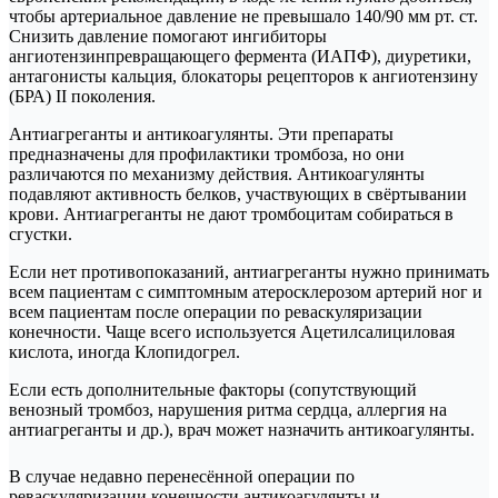
чтобы артериальное давление не превышало 140/90 мм рт. ст.
Снизить давление помогают ингибиторы
ангиотензинпревращающего фермента (ИАПФ), диуретики,
антагонисты кальция, блокаторы рецепторов к ангиотензину
(БРА) II поколения.
Антиагреганты и антикоагулянты. Эти препараты
предназначены для профилактики тромбоза, но они
различаются по механизму действия. Антикоагулянты
подавляют активность белков, участвующих в свёртывании
крови. Антиагреганты не дают тромбоцитам собираться в
сгустки.
Если нет противопоказаний, антиагреганты нужно принимать
всем пациентам с симптомным атеросклерозом артерий ног и
всем пациентам после операции по реваскуляризации
конечности. Чаще всего используется Ацетилсалициловая
кислота, иногда Клопидогрел.
Если есть дополнительные факторы (сопутствующий
венозный тромбоз, нарушения ритма сердца, аллергия на
антиагреганты и др.), врач может назначить антикоагулянты.
В случае недавно перенесённой операции по
реваскуляризации конечности антикоагулянты и