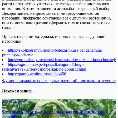
расти на тенистых участках, не требуя к себе пристального
внимания. В этом отношении астильбы – идеальный выбор.
Декоративные, неприхотливые, не требующие частой
пересадки, прекрасно сочетающиеся с другими растениями,
они помогут вам красиво оформить самые сложные уголки
сада.
При составлении материала, использовались следующие
источники:
https://skolkogramm.ru/info/bolezni-fikusa-bendzhamina-
prichiny-i-lechenie
https://probolezny.ru/ateroskleroz-sosudov-nizhnih-konechnostej/
https://agronom.expert/posadka/ogorod/drugie-
rasteniya/svekla/tserkosporoz-kak-ne-dopustit.html
https://parnik-teplitsa.ru/astilba-456
Навигация
Фузариоз комнатных и садовых растений: признаки и лечение
по
Похожая запись
записям
Астильба
Фузариоз комнатных и садовых растений: признаки и
лечение