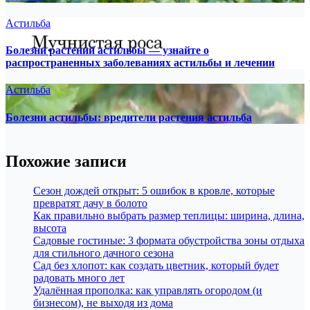
Астильба
Болезни растений астильбы — узнайте о
распространенных заболеваниях астильбы и лечении
Астильба
Болезни астильбы: вредители растения астильба
Похожие записи
Сезон дождей открыт: 5 ошибок в кровле, которые
превратят дачу в болото
Как правильно выбрать размер теплицы: ширина, длина,
высота
Садовые гостиные: 3 формата обустройства зоны отдыха
для стильного дачного сезона
Сад без хлопот: как создать цветник, который будет
радовать много лет
Удалённая прополка: как управлять огородом (и
бизнесом), не выходя из дома