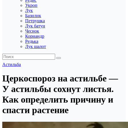
Редис
Укроп
Лук
Базилик
Петрушка
Лук батун
Чеснок
Кориандр
Редька
Лук шалот
Астильба
Церкоспороз на астильбе —
У астильбы сохнут листья.
Как определить причину и
спасти растение