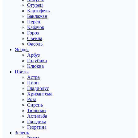
Огурец
Картофель
Баклажан
Перец
Кабачок
Горох
Свекла
Фасоль
Ягоды
Арбуз
Голубика
Клюква
Цветы
Астра
Пион
Гладиолус
Хризантема
Роза
Сирень
Тюльпан
Астильба
Гвоздика
Георгина
Зелень