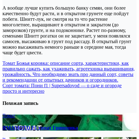
А вообще лучше купить большую банку семян, они более
качественно будут расти, и в открытом грунете еще пойдут
побеги. Шнитт-лук, не смотря на то что растение
многолетнее, выращивают в открытом и закрытом (до
заморозков) грунте, и на подоконнике. Растет по-разному,
семенами Шнитт рогатки он не зацветает, у меня появлялся
самосев, высаживаю в грунт под рассаду. В открытый грунт
можно высаживать немного раньше в середине мая, тогда
чаще будет цвести.
Навигация
Томат Божья коровка: описание сорта, характеристики, как
правильно сажать, как ухаживать, агротехника выращивания,
по
урожайность. Что необходимо знать про данный сорт, советы
записям
и рекомендации от опытных дачников и огородников.
Сорт томата: Пони f1 | Supersadovod — о саде и огороде
просто и интересно
Похожая запись
Томат
ЯМАМОТО F1 томат Гриномика