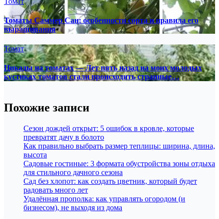
Томат
Томаты Саммер Сан: особенности сорта и правила его
выращивания
Томат
Цикады на томатах — Лет пять назад на моих молодых
кустиках томатов стали происходить странные…
Похожие записи
Сезон дождей открыт: 5 ошибок в кровле, которые
превратят дачу в болото
Как правильно выбрать размер теплицы: ширина, длина,
высота
Садовые гостиные: 3 формата обустройства зоны отдыха
для стильного дачного сезона
Сад без хлопот: как создать цветник, который будет
радовать много лет
Удалённая прополка: как управлять огородом (и
бизнесом), не выходя из дома