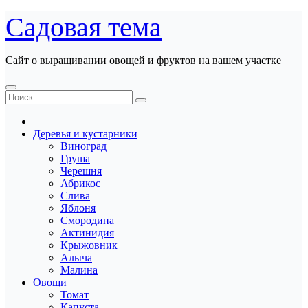
Перейти
Садовая тема
к
содержанию
Сайт о выращивании овощей и фруктов на вашем участке
Деревья и кустарники
Виноград
Груша
Черешня
Абрикос
Слива
Яблоня
Смородина
Актинидия
Крыжовник
Алыча
Малина
Овощи
Томат
Капуста