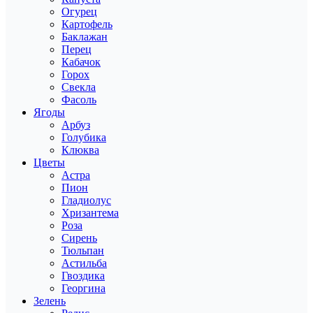
Огурец
Картофель
Баклажан
Перец
Кабачок
Горох
Свекла
Фасоль
Ягоды
Арбуз
Голубика
Клюква
Цветы
Астра
Пион
Гладиолус
Хризантема
Роза
Сирень
Тюльпан
Астильба
Гвоздика
Георгина
Зелень