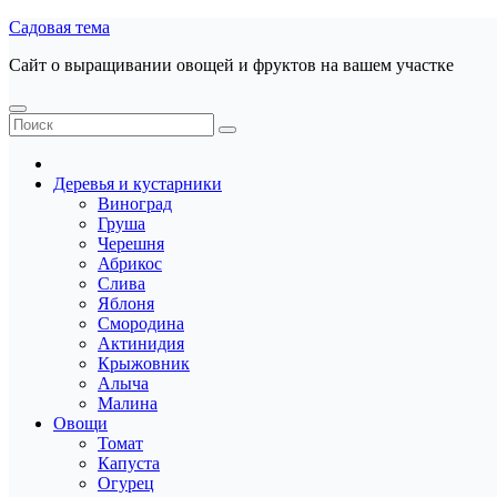
Перейти
Садовая тема
к
Сайт о выращивании овощей и фруктов на вашем участке
содержанию
Деревья и кустарники
Виноград
Груша
Черешня
Абрикос
Слива
Яблоня
Смородина
Актинидия
Крыжовник
Алыча
Малина
Овощи
Томат
Капуста
Огурец