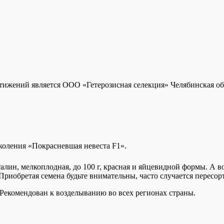
ижений является ООО «Гетерозисная селекция» Челябинская обл.
коления «Покрасневшая невеста F1».
ин, мелкоплодная, до 100 г, красная и яйцевидной формы. А вот 
риобретая семена будьте внимательны, часто случается пересорт
 Рекомендован к возделыванию во всех регионах страны.