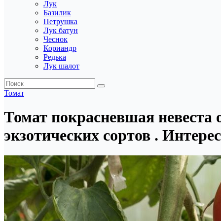
Лук
Базилик
Петрушка
Лук батун
Чеснок
Кориандр
Редька
Лук шалот
Томат
Томат покрасневшая невеста 
экзотических сортов . Интере