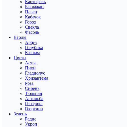
Картофель
Баклажан
Перец
Кабачок
Горох
Свекла
Фасоль
Ягоды
Арбуз
Голубика
Клюква
Цветы
Астра
Пион
Гладиолус
Хризантема
Роза
Сирень
Тюльпан
Астильба
Гвоздика
Георгина
Зелень
Редис
Укроп