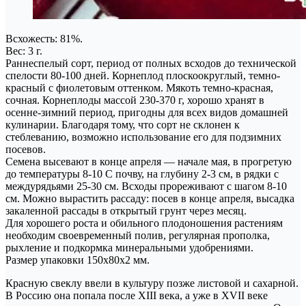
Всхожесть: 81%.
Вес: 3 г.
Раннеспелый сорт, период от полных всходов до технической
спелости 80-100 дней. Корнеплод плоскоокруглый, темно-
красный с фиолетовым оттенком. Мякоть темно-красная,
сочная. Корнеплоды массой 230-370 г, хорошо хранят в
осенне-зимний период, пригодны для всех видов домашней
кулинарии. Благодаря тому, что сорт не склонен к
стеблеванию, возможно использование его для подзимних
посевов.
Семена высевают в конце апреля — начале мая, в прогретую
до температуры 8-10 С почву, на глубину 2-3 см, в рядки с
междурядьями 25-30 см. Всходы прореживают с шагом 8-10
см. Можно вырастить рассаду: посев в конце апреля, высадка
закаленной рассады в открытый грунт через месяц.
Для хорошего роста и обильного плодоношения растениям
необходим своевременный полив, регулярная прополка,
рыхление и подкормка минеральными удобрениями.
Размер упаковки 150x80x2 мм.
Красную свеклу ввели в культуру позже листовой и сахарной.
В Россию она попала после XIII века, а уже в XVII веке