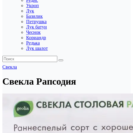
Редис
Укроп
Лук
Базилик
Петрушка
Лук батун
Чеснок
Кориандр
Редька
Лук шалот
Свекла
Свекла Рапсодия