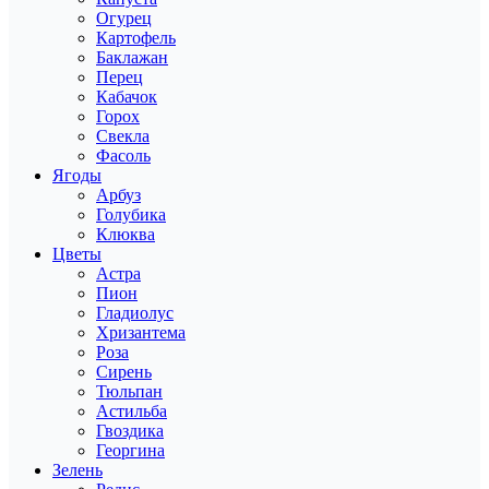
Огурец
Картофель
Баклажан
Перец
Кабачок
Горох
Свекла
Фасоль
Ягоды
Арбуз
Голубика
Клюква
Цветы
Астра
Пион
Гладиолус
Хризантема
Роза
Сирень
Тюльпан
Астильба
Гвоздика
Георгина
Зелень