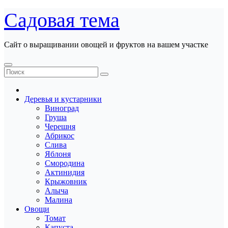
Перейти
Садовая тема
к
содержанию
Сайт о выращивании овощей и фруктов на вашем участке
Деревья и кустарники
Виноград
Груша
Черешня
Абрикос
Слива
Яблоня
Смородина
Актинидия
Крыжовник
Алыча
Малина
Овощи
Томат
Капуста