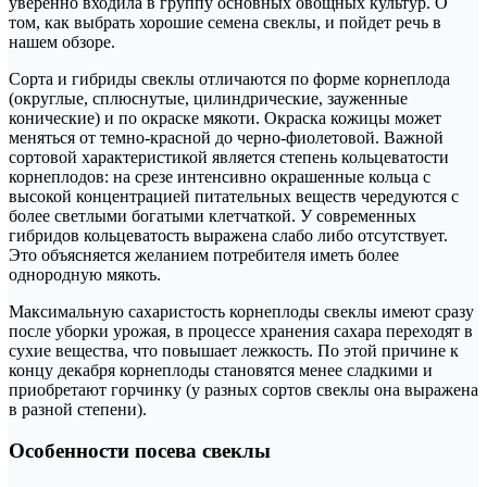
уверенно входила в группу основных овощных культур. О
том, как выбрать хорошие семена свеклы, и пойдет речь в
нашем обзоре.
Сорта и гибриды свеклы отличаются по форме корнеплода
(округлые, сплюснутые, цилиндрические, зауженные
конические) и по окраске мякоти. Окраска кожицы может
меняться от темно-красной до черно-фиолетовой. Важной
сортовой характеристикой является степень кольцеватости
корнеплодов: на срезе интенсивно окрашенные кольца с
высокой концентрацией питательных веществ чередуются с
более светлыми богатыми клетчаткой. У современных
гибридов кольцеватость выражена слабо либо отсутствует.
Это объясняется желанием потребителя иметь более
однородную мякоть.
Максимальную сахаристость корнеплоды свеклы имеют сразу
после уборки урожая, в процессе хранения сахара переходят в
сухие вещества, что повышает лежкость. По этой причине к
концу декабря корнеплоды становятся менее сладкими и
приобретают горчинку (у разных сортов свеклы она выражена
в разной степени).
Особенности посева свеклы