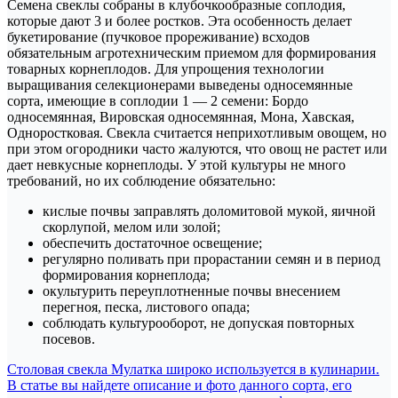
Семена свеклы собраны в клубочкообразные соплодия,
которые дают 3 и более ростков. Эта особенность делает
букетирование (пучковое прореживание) всходов
обязательным агротехническим приемом для формирования
товарных корнеплодов. Для упрощения технологии
выращивания селекционерами выведены односемянные
сорта, имеющие в соплодии 1 — 2 семени: Бордо
односемянная, Вировская односемянная, Мона, Хавская,
Одноростковая. Свекла считается неприхотливым овощем, но
при этом огородники часто жалуются, что овощ не растет или
дает невкусные корнеплоды. У этой культуры не много
требований, но их соблюдение обязательно:
кислые почвы заправлять доломитовой мукой, яичной
скорлупой, мелом или золой;
обеспечить достаточное освещение;
регулярно поливать при прорастании семян и в период
формирования корнеплода;
окультурить переуплотненные почвы внесением
перегноя, песка, листового опада;
соблюдать культурооборот, не допуская повторных
посевов.
Навигация
Столовая свекла Мулатка широко используется в кулинарии.
В статье вы найдете описание и фото данного сорта, его
по