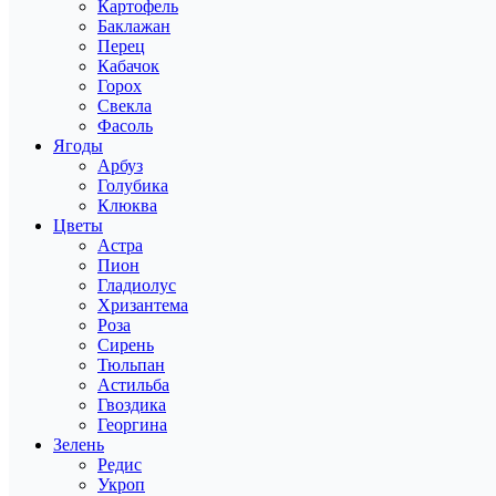
Картофель
Баклажан
Перец
Кабачок
Горох
Свекла
Фасоль
Ягоды
Арбуз
Голубика
Клюква
Цветы
Астра
Пион
Гладиолус
Хризантема
Роза
Сирень
Тюльпан
Астильба
Гвоздика
Георгина
Зелень
Редис
Укроп