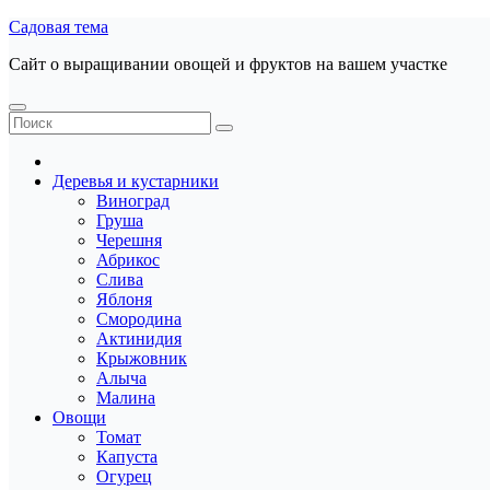
Перейти
Садовая тема
к
Сайт о выращивании овощей и фруктов на вашем участке
содержанию
Деревья и кустарники
Виноград
Груша
Черешня
Абрикос
Слива
Яблоня
Смородина
Актинидия
Крыжовник
Алыча
Малина
Овощи
Томат
Капуста
Огурец