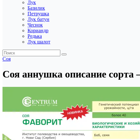
Лук
Базилик
Петрушка
Лук батун
Чеснок
Кориандр
Редька
Лук шалот
Соя
Соя аннушка описание сорта —