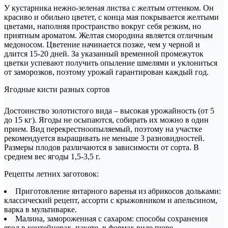
У кустарника нежно-зеленая листва с желтым оттенком. Он
красиво и обильно цветет, с конца мая покрывается желтыми
цветами, наполняя пространство вокруг себя резким, но
приятным ароматом. Желтая смородина является отличным
медоносом. Цветение начинается позже, чем у черной и
длится 15-20 дней. За указанный временной промежуток
цветки успевают получить опыление шмелями и уклониться
от заморозков, поэтому урожай гарантирован каждый год.
Ягодные кисти разных сортов
Достоинство золотистого вида – высокая урожайность (от 5
до 15 кг). Ягоды не осыпаются, собирать их можно в один
прием. Вид перекрестноопыляемый, поэтому на участке
рекомендуется выращивать не меньше 3 разновидностей.
Размеры плодов различаются в зависимости от сорта. В
среднем вес ягоды 1,5-3,5 г.
Рецепты летних заготовок:
Приготовление янтарного варенья из абрикосов дольками:
классический рецепт, ассорти с крыжовником и апельсином,
варка в мультиварке.
Малина, замороженная с сахаром: способы сохранения
ягод в контейнерах, пакете, в формах виде пюре.