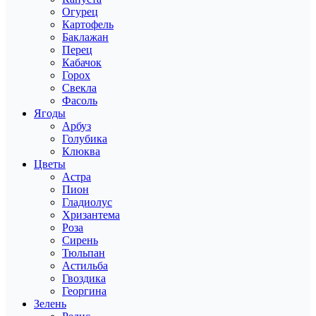
Огурец
Картофель
Баклажан
Перец
Кабачок
Горох
Свекла
Фасоль
Ягоды
Арбуз
Голубика
Клюква
Цветы
Астра
Пион
Гладиолус
Хризантема
Роза
Сирень
Тюльпан
Астильба
Гвоздика
Георгина
Зелень