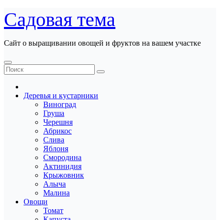
Перейти
Садовая тема
к
содержанию
Сайт о выращивании овощей и фруктов на вашем участке
Деревья и кустарники
Виноград
Груша
Черешня
Абрикос
Слива
Яблоня
Смородина
Актинидия
Крыжовник
Алыча
Малина
Овощи
Томат
Капуста