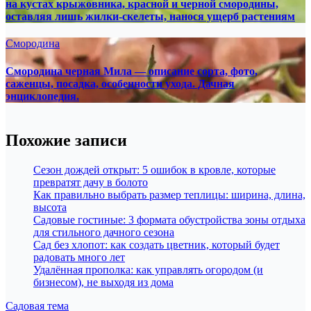
на кустах крыжовника, красной и черной смородины,
оставляя лишь жилки-скелеты, нанося ущерб растениям
Смородина
Смородина черная Мила — описание сорта, фото,
саженцы, посадка, особенности ухода. Дачная
энциклопедия.
Похожие записи
Сезон дождей открыт: 5 ошибок в кровле, которые
превратят дачу в болото
Как правильно выбрать размер теплицы: ширина, длина,
высота
Садовые гостиные: 3 формата обустройства зоны отдыха
для стильного дачного сезона
Сад без хлопот: как создать цветник, который будет
радовать много лет
Удалённая прополка: как управлять огородом (и
бизнесом), не выходя из дома
Садовая тема