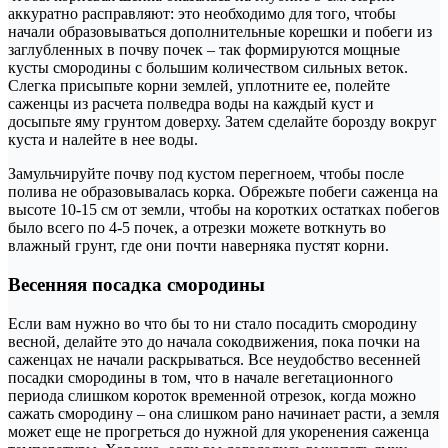
аккуратно расправляют: это необходимо для того, чтобы
начали образовываться дополнительные корешки и побеги из
заглубленных в почву почек – так формируются мощные
кусты смородины с большим количеством сильных веток.
Слегка присыпьте корни землей, уплотните ее, полейте
саженцы из расчета полведра воды на каждый куст и
досыпьте яму грунтом доверху. Затем сделайте борозду вокруг
куста и налейте в нее воды.
Замульчируйте почву под кустом перегноем, чтобы после
полива не образовывалась корка. Обрежьте побеги саженца на
высоте 10-15 см от земли, чтобы на коротких остатках побегов
было всего по 4-5 почек, а отрезки можете воткнуть во
влажный грунт, где они почти наверняка пустят корни.
Весенняя посадка смородины
Если вам нужно во что бы то ни стало посадить смородину
весной, делайте это до начала сокодвижения, пока почки на
саженцах не начали раскрываться. Все неудобство весенней
посадки смородины в том, что в начале вегетационного
периода слишком короток временной отрезок, когда можно
сажать смородину – она слишком рано начинает расти, а земля
может еще не прогреться до нужной для укоренения саженца