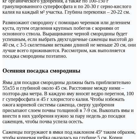
кг органического удобрения, а также по 100-150 г
гранулированного суперфосфата и по 20-30 г серно-кислого
калия на каждый м² участка. Глубина перекопки – 20-22 см.
Размножают смородину с помощью черенков или делением
куста, путем отделения крупных побегов с корнями от
основного ствола. Выращивание черной смородины будет
успешным, если выбрать двухгодичные саженцы высотой до
40 см, с 3-5 скелетными ветками длиной не меньше 20 см, они
лучше всего приживаются. Рассмотрим, как выполняется
посадка смородины поэтапно.
Осенняя посадка смородины
Ямы для посадки смородины должны быть приблизительно
55х55 и глубиной около 45 см. Расстояние между ними –
полтора-два метра. В каждую яму вносят ведро перегноя, 100
г суперфосфата и 45 г хлористого калия. Чтобы избежать
ожога корневой системы саженца, сверху удобрения
присыпают слоем почвы толщиной в 7-9 см. Выкопать ямы и
внести в них удобрения нужно за пару недель до посадки
саженцев, чтобы почва успела осесть.
Саженцы погружают в ямки под наклоном 45º таким образом,
чтобы корневая шейка оказалась на глубине 5 см. Корни