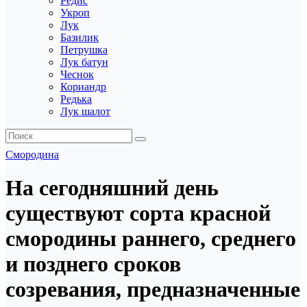
Редис
Укроп
Лук
Базилик
Петрушка
Лук батун
Чеснок
Кориандр
Редька
Лук шалот
Смородина
На сегодняшний день
существуют сорта красной
смородины раннего, среднего
и позднего сроков
созревания, предназначенные