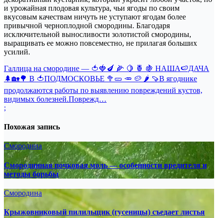
и урожайная плодовая культура, чьи ягоды по своим
вкусовым качествам ничуть не уступают ягодам более
привычной черноплодной смородины. Благодаря
исключительной выносливости золотистой смородины,
выращивать ее можно повсеместно, не прилагая больших
усилий.
Навигация
Галлица на смородине — 🍅🍓🍆 🌽 🍋 🍍 🍇 НАША🍉ДАЧА
🌲🏡🌳 В 🍅ПОДМОСКОВЬЕ 🥦🥒 🥕 🥔 🌶 🍠В ягоднике
по
продолжаются работы по выявлению повреждений кустов,
записям
видимых болезней.Поврежд…
;
Похожая запись
Смородина
Смородинная почковая моль — особенности вредителя и
методы борьбы
Смородина
Крыжовниковый пилильщик (гусеницы) съедает листья