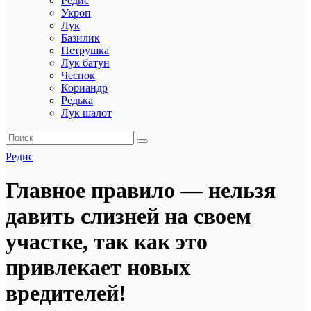
Редис
Укроп
Лук
Базилик
Петрушка
Лук батун
Чеснок
Кориандр
Редька
Лук шалот
Редис
Главное правило — нельзя
давить слизней на своем
участке, так как это
привлекает новых
вредителей!