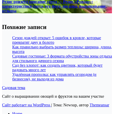
Редис рондеел описание сорта — Редис «Рондар»:
характеристики сорта, его фото, посадка, выращивание,
отзывы
Похожие записи
Сезон дождей открыт: 5 ошибок в кровле, которые
превратят дачу в болото
Как правильно выбрать размер теплицы: ширина, длина,
высота
Садовые гостиные: 3 формата обустройства зоны отдыха
для стильного дачного сезона
Сад без хлопот: как создать цветник, который будет
радовать много лет
Удалённая прополка: как управлять огородом (и
бизнесом), не выходя из дома
Садовая тема
Сайт о выращивании овощей и фруктов на вашем участке
Сайт работает на WordPress
|
Тема: Newsup, автор
Themeansar
Home