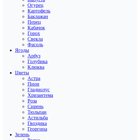
Огурец
Картофель
Баклажан
Перец
Кабачок
Горох
Свекла
Фасоль
Ягоды
Арбуз
Голубика
Клюква
Цветы
Астра
Пион
Гладиолус
Хризантема
Роза
Сирень
Тюльпан
Астильба
Гвоздика
Георгина
Зелень