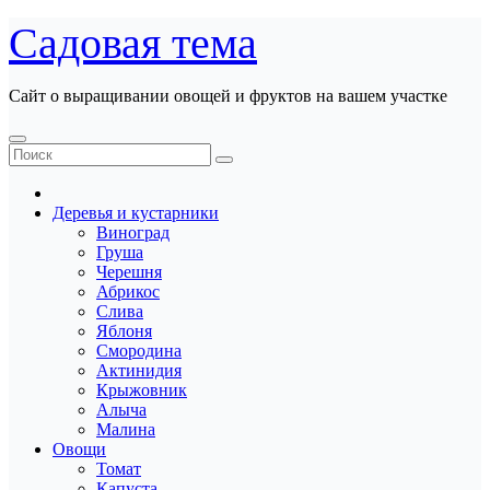
Перейти
Садовая тема
к
содержанию
Сайт о выращивании овощей и фруктов на вашем участке
Деревья и кустарники
Виноград
Груша
Черешня
Абрикос
Слива
Яблоня
Смородина
Актинидия
Крыжовник
Алыча
Малина
Овощи
Томат
Капуста