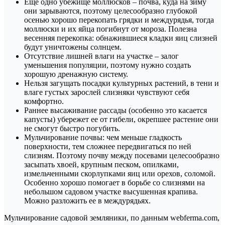
Еще одно убежище моллюсков – почва, куда на зиму
они зарываются, поэтому целесообразно глубокой
осенью хорошо перекопать грядки и междурядья, тогда
моллюски и их яйца погибнут от мороза. Полезна
весенняя перекопка: обнажившиеся кладки яиц слизней
будут уничтожены солнцем.
Отсутствие лишней влаги на участке – залог
уменьшения популяции, поэтому нужно создать
хорошую дренажную систему.
Нельзя загущать посадки культурных растений, в тени и
влаге густых зарослей слизняки чувствуют себя
комфортно.
Раннее высаживание рассады (особенно это касается
капусты) убережет ее от гибели, окрепшее растение они
не смогут быстро погубить.
Мульчирование почвы: чем меньше гладкость
поверхности, тем сложнее передвигаться по ней
слизням. Поэтому почву между посевами целесообразно
засыпать хвоей, крупным песком, опилками,
измельченными скорлупками яиц или орехов, соломой.
Особенно хорошо помогает в борьбе со слизнями на
небольшом садовом участке высушенная крапива.
Можно разложить ее в междурядьях.
Мульчирование садовой земляники, по данным webferma.com,