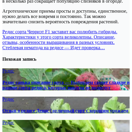
в несколько раз сокращает популяцию слизняков в огороде.
Агротехнические приемы просты и доступны, единственное,
нужно делать все вовремя и постоянно. Так можно
значительно снизить вероятность повреждения растений.
Навигация
Редис сорта Черриэт F1 заставит вас полюбить гибриды.
Характеристики у этого сорта великолепны. Описание,
по
отзывы, особенности выращивания в разных условиях.
записям
Стеблевая нематода на редисе — Идет проверка…
Похожая запись
Редис
Редис санька описание сорта — Выбираем самые сладкие и
ранние сорта редиса, которые никогда не подведут
Редис
Отзыв о редисе Денис | отличный сорт с хорошим урожаем
Редис