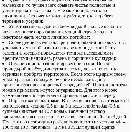
маленькие, то лучше всего срывать листья полностью и
утилизировать их. То же самое можно проделать и с
личинками. Это очень сложная работа, так как требует
терпения и усердия;
Уничтожение кладок потоком воды. Взрослые особи не
исчезнут после опрыскивания мощной струей воды, а
некоторая часть мелких личинок погибнет;
Соблюдение соседства. При планировании посадок стоит
учитывать, что поблизости со щавелем не должно быть
растений, которые поражаются теми же насекомыми и
вредителями (например, ревень и горчичные культуры);
Опудривание табачной и древесной золой. Перед
процедурой необходимо срезать весь щавель, прополоть
сорняки и прибрать территорию. После этого щедрым слоем
можно рассыпать золу. В течение нескольких дней
проклюнется новая поросль без вредителей. Против листоеда
можно применить жгучее опудривание. Для этого к золе
нужно добавить горчичный порошок и молотый перец;
Опрыскивание настоями. В качестве основы настоя можно
использовать чеснок (0,5 кг на 3 л воды) либо табак (0,5 кг
сушеных листьев на 10 л воды). Табачный раствор
настаивается всего несколько часов, а чесночный – до 3 дней.
После этого необходимо разбавить концентрат: чесночный –
100 г. на 10 л, табачный – 3 л на 3 л. Для лучшей сцепки