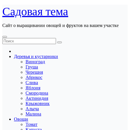
Перейти
Садовая тема
к
содержанию
Сайт о выращивании овощей и фруктов на вашем участке
Деревья и кустарники
Виноград
Груша
Черешня
Абрикос
Слива
Яблоня
Смородина
Актинидия
Крыжовник
Алыча
Малина
Овощи
Томат
Капуста