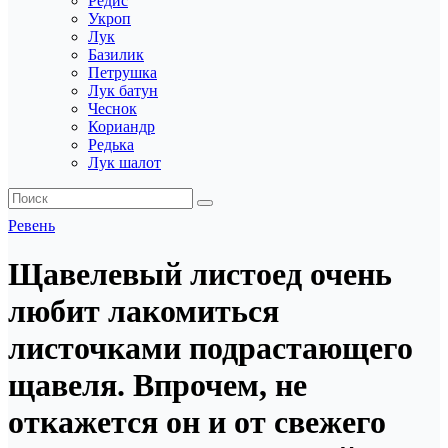
Редис
Укроп
Лук
Базилик
Петрушка
Лук батун
Чеснок
Кориандр
Редька
Лук шалот
Ревень
Щавелевый листоед очень
любит лакомиться
листочками подрастающего
щавеля. Впрочем, не
откажется он и от свежего