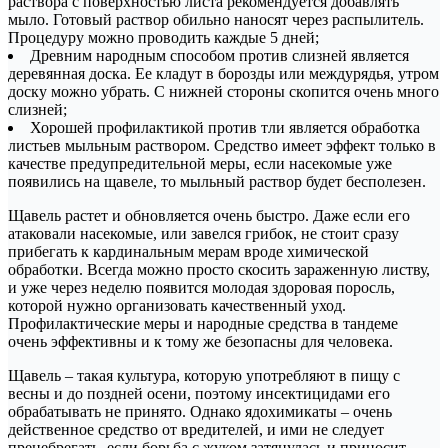
раствора с поверхностью листа рекомендуется добавлять
мыло. Готовый раствор обильно наносят через распылитель.
Процедуру можно проводить каждые 5 дней;
Древним народным способом против слизней является
деревянная доска. Ее кладут в борозды или междурядья, утром
доску можно убрать. С нижней стороны скопится очень много
слизней;
Хорошей профилактикой против тли является обработка
листьев мыльным раствором. Средство имеет эффект только в
качестве предупредительной меры, если насекомые уже
появились на щавеле, то мыльный раствор будет бесполезен.
Щавель растет и обновляется очень быстро. Даже если его
атаковали насекомые, или завелся грибок, не стоит сразу
прибегать к кардинальным мерам вроде химической
обработки. Всегда можно просто скосить зараженную листву,
и уже через неделю появится молодая здоровая поросль,
которой нужно организовать качественный уход.
Профилактические меры и народные средства в тандеме
очень эффективны и к тому же безопасны для человека.
Щавель – такая культура, которую употребляют в пищу с
весны и до поздней осени, поэтому инсектицидами его
обрабатывать не принято. Однако ядохимикаты – очень
действенное средство от вредителей, и ими не следует
пренебрегать, если борьба с жуком затянулась и приносит