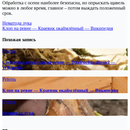
Обработка с осени наиболее безопасна, но опрыскать щавель
можно в любое время, главное – потом выждать положенный
срок.
Навигация
Нематода лука
Клоп на ревне — Краевик окаймлённый — Википедия
по
записям
Похожая запись
Ревень
Стеблевая нематода на ревне — Ditylenchus dipsaci —
Wikipedia
Ревень
Клоп на ревне — Краевик окаймлённый — Википедия
Ревень
Нематода лука