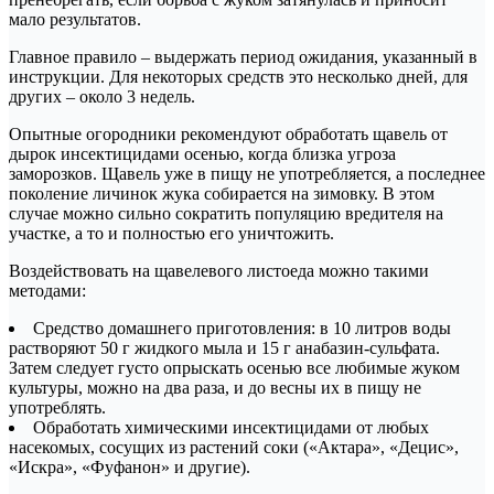
мало результатов.
Главное правило – выдержать период ожидания, указанный в
инструкции. Для некоторых средств это несколько дней, для
других – около 3 недель.
Опытные огородники рекомендуют обработать щавель от
дырок инсектицидами осенью, когда близка угроза
заморозков. Щавель уже в пищу не употребляется, а последнее
поколение личинок жука собирается на зимовку. В этом
случае можно сильно сократить популяцию вредителя на
участке, а то и полностью его уничтожить.
Воздействовать на щавелевого листоеда можно такими
методами:
Средство домашнего приготовления: в 10 литров воды
растворяют 50 г жидкого мыла и 15 г анабазин-сульфата.
Затем следует густо опрыскать осенью все любимые жуком
культуры, можно на два раза, и до весны их в пищу не
употреблять.
Обработать химическими инсектицидами от любых
насекомых, сосущих из растений соки («Актара», «Децис»,
«Искра», «Фуфанон» и другие).