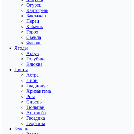
Огурец
Картофель
Баклажан
Перец
Кабачок
Горох
Свекла
Фасоль
Ягоды
Арбуз
Голубика
Клюква
Цветы
Астра
Пион
Гладиолус
Хризантема
Роза
Сирень
Тюльпан
Астильба
Гвоздика
Георгина
Зелень