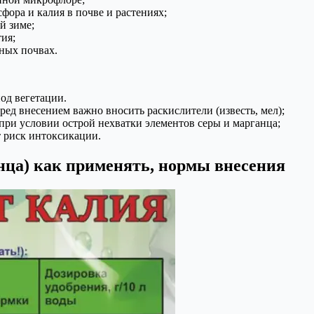
фора и калия в почве и растениях;
й зиме;
ия;
аных почвах.
од вегетации.
ед внесением важно вносить раскислители (известь, мел);
при условии острой нехватки элементов серы и марганца;
т риск интоксикации.
нца) как применять, нормы внесения