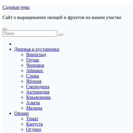
Перейти
Садовая тема
к
Сайт о выращивании овощей и фруктов на вашем участке
содержанию
Деревья и кустарники
Виноград
Груша
Черешня
Абрикос
Слива
Яблоня
Смородина
Актинидия
Крыжовник
Алыча
Малина
Овощи
Томат
Капуста
Огурец