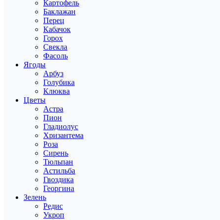
Картофель
Баклажан
Перец
Кабачок
Горох
Свекла
Фасоль
Ягоды
Арбуз
Голубика
Клюква
Цветы
Астра
Пион
Гладиолус
Хризантема
Роза
Сирень
Тюльпан
Астильба
Гвоздика
Георгина
Зелень
Редис
Укроп