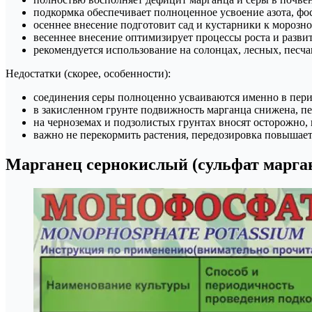
подкормка обеспечивает полноценное усвоение азота, фос
осеннее внесение подготовит сад и кустарники к морозно
весеннее внесение оптимизирует процессы роста и развит
рекомендуется использование на солонцах, лесных, песч
Недостатки (скорее, особенности):
соединения серы полноценно усваиваются именно в пери
в закисленном грунте подвижность марганца снижена, пер
на черноземах и подзолистых грунтах вносят осторожно, 
важно не перекормить растения, передозировка повышае
Марганец сернокислый (сульфат марга