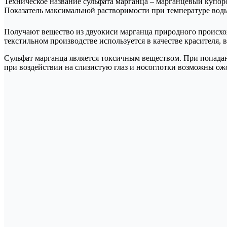
Техническое название сульфата марганца – марганцевый купоро
Показатель максимальной растворимости при температуре вод
Получают вещество из двуокиси марганца природного происхо
текстильном производстве используется в качестве красителя
Сульфат марганца является токсичным веществом. При попадан
при воздействии на слизистую глаз и носоглотки возможны ож