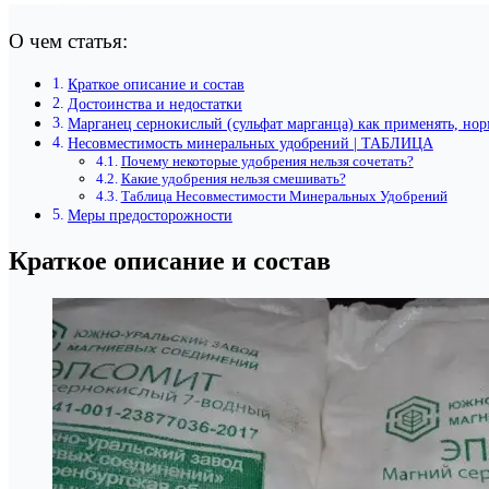
О чем статья:
Краткое описание и состав
Достоинства и недостатки
Марганец сернокислый (сульфат марганца) как применять, но
Несовместимость минеральных удобрений | ТАБЛИЦА
Почему некоторые удобрения нельзя сочетать?
Какие удобрения нельзя смешивать?
Таблица Несовместимости Минеральных Удобрений
Меры предосторожности
Краткое описание и состав