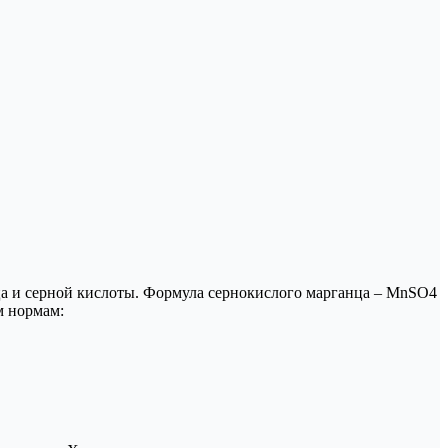
нца и серной кислоты. Формула сернокислого марганца – MnSO4
м нормам: