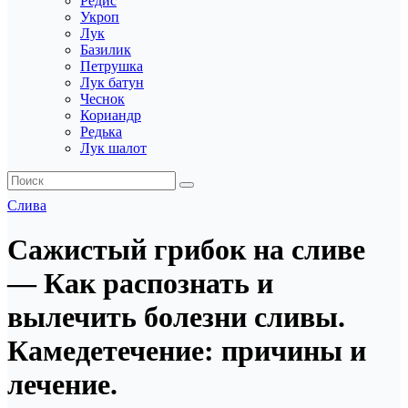
Редис
Укроп
Лук
Базилик
Петрушка
Лук батун
Чеснок
Кориандр
Редька
Лук шалот
Слива
Сажистый грибок на сливе
— Как распознать и
вылечить болезни сливы.
Камедетечение: причины и
лечение.