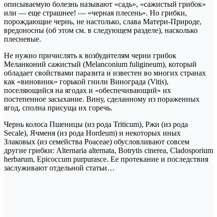
описываемую болезнь называют «садь», «сажистый грибок»
или — еще страшнее! — «черная плесень». Но грибки,
порождающие чернь, не настолько, слава Матери-Природе,
вредоносны (об этом см. в следующем разделе), насколько
плесневые.
Не нужно причислять к возбудителям черни грибок
Меланконий сажистый (Melanconium fuligineum), который
обладает свойствами паразита и известен во многих странах
как «виновник» горькой гнили Винограда (Vitis),
поселяющийся на ягодах и «обеспечивающий» их
постепенное засыхание. Вину, сделанному из пораженных
ягод, сполна присуща их горечь.
Чернь колоса Пшеницы (из рода Triticum), Ржи (из рода
Secale), Ячменя (из рода Hordeum) и некоторых иных
Злаковых (из семейства Poaceae) обусловливают совсем
другие грибки: Alternaria alternata, Botrytis cinerea, Cladosporium
herbarum, Epicoccum purpurasce. Ее протекание и последствия
заслуживают отдельной статьи…