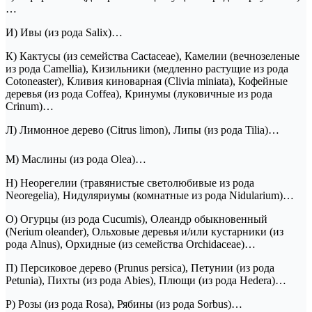
…
И) Ивы (из рода Salix)…
К) Кактусы (из семейства Cactaceae), Камелии (вечнозеленые
из рода Camellia), Кизильники (медленно растущие из рода
Cotoneaster), Кливия киноварная (Clivia miniata), Кофейные
деревья (из рода Coffea), Кринумы (луковичные из рода
Crinum)…
Л) Лимонное дерево (Citrus limon), Липы (из рода Tilia)…
М) Маслины (из рода Olea)…
Н) Неорегелии (травянистые светолюбивые из рода
Neoregelia), Нидуляриумы (комнатные из рода Nidularium)…
О) Огурцы (из рода Cucumis), Олеандр обыкновенный
(Nerium oleander), Ольховые деревья и/или кустарники (из
рода Alnus), Орхидные (из семейства Orchidaceae)…
П) Персиковое дерево (Prunus persica), Петунии (из рода
Petunia), Пихты (из рода Abies), Плющи (из рода Hedera)…
Р) Розы (из рода Rosa), Рябины (из рода Sorbus)…