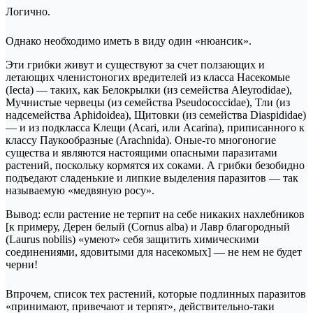
Логично.
Однако необходимо иметь в виду один «нюансик».
Эти грибки живут и существуют за счет ползающих и
летающих членистоногих вредителей из класса Насекомые
(Iecta) — таких, как Белокрылки (из семейства Aleyrodidae),
Мучнистые червецы (из семейства Pseudococcidae), Тли (из
надсемейства Aphidoidea), Щитовки (из семейства Diaspididae)
— и из подкласса Клещи (Acari, или Acarina), приписанного к
классу Паукообразные (Arachnida). Оные-то многоногие
существа и являются настоящими опасными паразитами
растений, поскольку кормятся их соками. А грибки безобидно
подъедают сладенькие и липкие выделения паразитов — так
называемую «медвяную росу».
Вывод: если растение не терпит на себе никаких нахлебников
[к примеру, Дерен белый (Cornus alba) и Лавр благородный
(Laurus nobilis) «умеют» себя защитить химическими
соединениями, ядовитыми для насекомых] — не нем не будет
черни!
Впрочем, список тех растений, которые подлинных паразитов
«принимают, привечают и терпят», действительно-таки