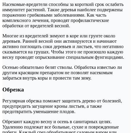
Насекомые-вредители способны за короткий срок ослабить
иммунитет растений. Такие деревья наиболее подвержены
поражению грибковыми заболеваниями. Как часть
комплексного лечения, проводят профилактические
обработки от вредителей весной.
Многие из вредителей зимуют в коре или грунте около
деревьев. Ранней весной они активируются и начинают
активно поглощать соки деревьев и листьев, что негативно
сказывается на грушах. Чтобы этого не произошло каждую
весну проводят опрыскивание специальным фунгицидами.
Осенью обязательно белят стволы. Обработка известью ли
другим красящим препаратом не позволят насекомым
забраться внутрь коры и провести там зиму.
Обрезка
Регулярная обрезка поможет защитить дерево от болезней,
предупредить загущение кроны листьев, а также
предотвратить уменьшение плодов.
Обрезают каждую весну и осень в санитарных целях.
Удалению подлежат все больные, сухие и поврежденные
побеги. Каждый срез обрабатывают садовым варом или