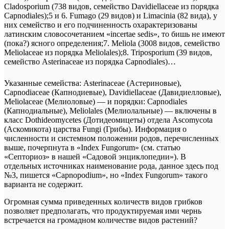
Cladosporium (738 видов, семейство Davidiellaceae из порядка
Capnodiales);5 и 6. Fumago (29 видов) и Limacinia (82 вида), у
них семейство и его подчиненность охарактеризованы
латинским словосочетанием «incertae sedis», то бишь не имеют
(пока?) ясного определения;7. Meliola (3008 видов, семейство
Meliolaceae из порядка Meliolales);8. Triposporium (39 видов,
семейство Asterinaceae из порядка Capnodiales)…
Указанные семейства: Asterinaceae (Астериновые),
Capnodiaceae (Капнодиевые), Davidiellaceae (Давидиелловые),
Meliolaceae (Мелиоловые) — и порядки: Capnodiales
(Капнодиальные), Meliolales (Мелиолальные) — включены в
класс Dothideomycetes (Дотидеомицеты) отдела Ascomycota
(Аскомикота) царства Fungi (Грибы). Информация о
численности и системном положении родов, перечисленных
выше, почерпнута в «Index Fungorum» (см. статью
«Септориоз» в нашей «Садовой энциклопедии»). В
отдельных источниках наименование рода, данное здесь под
№3, пишется «Capnopodium», но «Index Fungorum» такого
варианта не содержит.
Огромная сумма приведенных количеств видов грибков
позволяет предполагать, что продуктируемая ими чернь
встречается на громадном количестве видов растений?