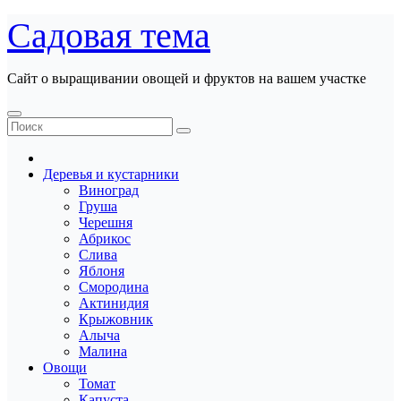
Перейти
Садовая тема
к
содержанию
Сайт о выращивании овощей и фруктов на вашем участке
Деревья и кустарники
Виноград
Груша
Черешня
Абрикос
Слива
Яблоня
Смородина
Актинидия
Крыжовник
Алыча
Малина
Овощи
Томат
Капуста