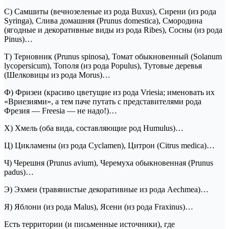
С) Самшиты (вечнозеленые из рода Buxus), Сирени (из рода
Syringa), Слива домашняя (Prunus domestica), Смородина
(ягодные и декоративные виды из рода Ribes), Сосны (из рода
Pinus)…
Т) Терновник (Prunus spinosa), Томат обыкновенный (Solanum
lycopersicum), Тополя (из рода Populus), Тутовые деревья
(Шелковицы из рода Morus)…
Ф) Фризеи (красиво цветущие из рода Vriesia; именовать их
«Вриезиями», а тем паче путать с представителями рода
Фрезия — Freesia — не надо!)…
Х) Хмель (оба вида, составляющие род Humulus)…
Ц) Цикламены (из рода Cyclamen), Цитрон (Citrus medica)…
Ч) Черешня (Prunus avium), Черемуха обыкновенная (Prunus
padus)…
Э) Эхмеи (травянистые декоративные из рода Aechmea)…
Я) Яблони (из рода Malus), Ясени (из рода Fraxinus)…
Есть территории (и письменные источники), где