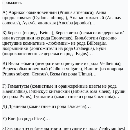
громаден:
А) Абрикос обыкновенный (Prunus armeniaca), Айва
продолговатая (Cydonia oblonga), Ананас хохлатый (Ananas
comosus), Аукуба японская (Aucuba japonica)…
Б) Березы (из рода Betula), Бересклеты (невысокие деревья и/
или кустарники из рода Euonymus), Бильбергии (красиво
цветущие комнатные «любимцы» из рода Billbergia),
Боярышники (долгожители из рода Crataegus), Буки
(широколиственные деревья из рода Fagus)…
В) Вельтгеймии (декоративно-цветущие из рода Veltheimia),
Вереск обыкновенный (Calluna vulgaris), Вишни (из подрода
Prunus subgen. Cerasus), Вязы (из рода Ulmus)…
Г) Гемантусы (комнатные и оранжерейные цветы из рода
Haemanthus), Гибискус китайский (Hibiscus rosa-sineis), Груши
(из рода Pyrus), Гусмании (комнатные из рода Guzmania)…
Д) Драцены (комнатные из рода Dracaena)…
Е) Ели (из рода Picea)…
З) Зефирантесы (декоративно-цветущие из рода Zephyranthes)