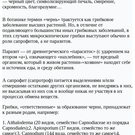
— черный цвет, символизирующий печаль, смирение,
скромность, благоразумие…
В ботанике термин «чернь» трактуется как грибковое
заболевание высших растений. Но, в отличие от
подавляющего большинства иных грибковых заболеваний, в
этих случаях микроскопические грибки выступают обычно в
роли сапрофитов, а не паразитов.
Паразит — от древнегреческого «параситос» (с ударением на
втором «а»), означающего «нахлебник», — тот вредный
организм, который в живом растении-«хозяине» находит себе
и источник еды, и среду обитания.
А сапрофит (сапротроф) питается выделениями и/или
отмершими остатками других организмов, не внедряясь в них,
не высасывая из них сок и вообще никак не участвуя в их
процессах обмена веществ.
Грибки, «ответственные» за образование черни, принадлежат
к разным родам, например:
1. Aithaloderma (20 видов, семейство Capnodiaceae из порядка
Capnodiales);2. Apiosporium (37 видов, семейство то же
самое);3. Capnodium (144 вида, семейство то же самое);4.