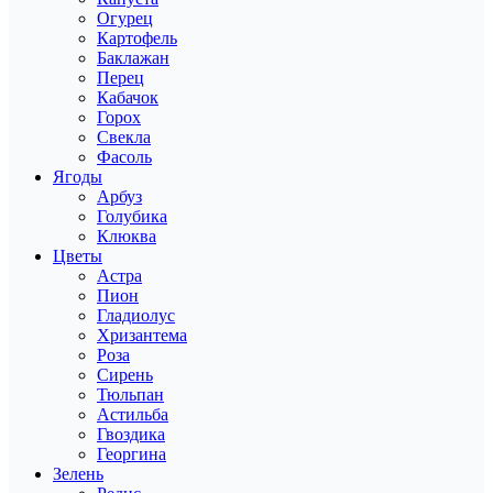
Огурец
Картофель
Баклажан
Перец
Кабачок
Горох
Свекла
Фасоль
Ягоды
Арбуз
Голубика
Клюква
Цветы
Астра
Пион
Гладиолус
Хризантема
Роза
Сирень
Тюльпан
Астильба
Гвоздика
Георгина
Зелень