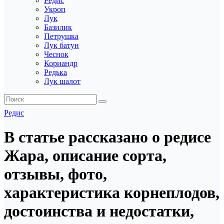
Редис
Укроп
Лук
Базилик
Петрушка
Лук батун
Чеснок
Кориандр
Редька
Лук шалот
Редис
В статье рассказано о редисе
Жара, описание сорта,
отзывы, фото,
характеристика корнеплодов,
достоинства и недостатки,