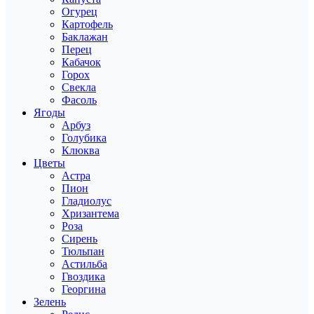
Огурец
Картофель
Баклажан
Перец
Кабачок
Горох
Свекла
Фасоль
Ягоды
Арбуз
Голубика
Клюква
Цветы
Астра
Пион
Гладиолус
Хризантема
Роза
Сирень
Тюльпан
Астильба
Гвоздика
Георгина
Зелень