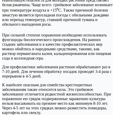
Наибольшую опасность для молодых растений представляет
белая ржавчина. Чаще всего грибковое заболевание возникает
при температуре воздуха в +15⁰С. Также причиной болезни
зачастую является прохладная погода с обильными дождями
или перепад температур, ставший причиной тумана и
обильного выпадения росы.
При сильной степени поражения необходимо использовать
фунгициды биологического происхождения. На ранних
стадиях заболевания и в качестве профилактических мер
можно обойтись и народными средствами, такими, как
раствор перманганата калия, кальцинированная или пищевая
сода и коллоидная сера.
Для профилактики заболевания растения обрабатывают раз в
7-10 дней. Для лечения обработку посадок проводят 3-4 раза с
перерывом в 4-5 дней.
К наиболее опасным для семейства крестоцветных
заболеваниям также относится кила. Это грибковое
заболевание отличается редкостной жизнеспособностью. При
поражении ею грядок подверженные заражению культуры
нельзя высаживать на прежнее место как минимум 8-10 лет.
Через 4-5 лет на этих грядках можно разместить помидоры,
картофель или свеклу.