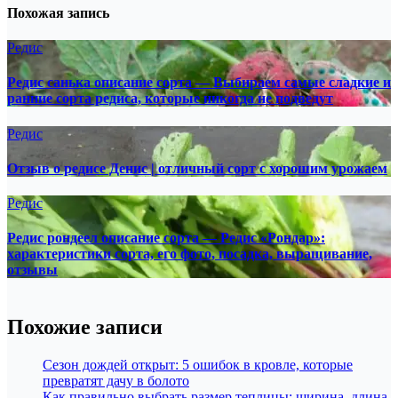
Похожая запись
Редис
Редис санька описание сорта — Выбираем самые сладкие и
ранние сорта редиса, которые никогда не подведут
Редис
Отзыв о редисе Денис | отличный сорт с хорошим урожаем
Редис
Редис рондеел описание сорта — Редис «Рондар»:
характеристики сорта, его фото, посадка, выращивание,
отзывы
Похожие записи
Сезон дождей открыт: 5 ошибок в кровле, которые
превратят дачу в болото
Как правильно выбрать размер теплицы: ширина, длина,