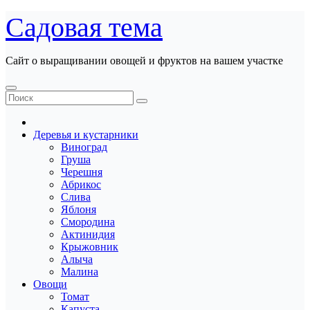
Перейти
Садовая тема
к
содержанию
Сайт о выращивании овощей и фруктов на вашем участке
Деревья и кустарники
Виноград
Груша
Черешня
Абрикос
Слива
Яблоня
Смородина
Актинидия
Крыжовник
Алыча
Малина
Овощи
Томат
Капуста