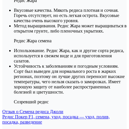
Редис Жара
Вкусовые качества. Мякоть редиса плотная и сочная.
Горечь отсутствует, но есть легкая острота. Вкусовые
качества очень высокого уровня.
Метод выращивания. Редис Жара может выращиваться в
открытом грунте, либо пленочных укрытиях.
Редис Жара семена
Использование. Редис Жара, как и другие сорта редиса,
используется в свежем виде и для приготовления
салатов.
Устойчивость к заболеваниям и погодным условиям.
Сорт был выведен для нормального роста в жарких
регионах, поэтому он лучше других переносит высокие
температуры, чего нельзя сказать о заморозках. Имеет
хорошую защиту от наиболее распространенных
болезней и цветушности.
Созревший редис
Навигация
Отзыв о Семена редиса Джоли
Редис Покер F1, семена, уход, посадка — уход, полив,
по
посадка, разведение
записям