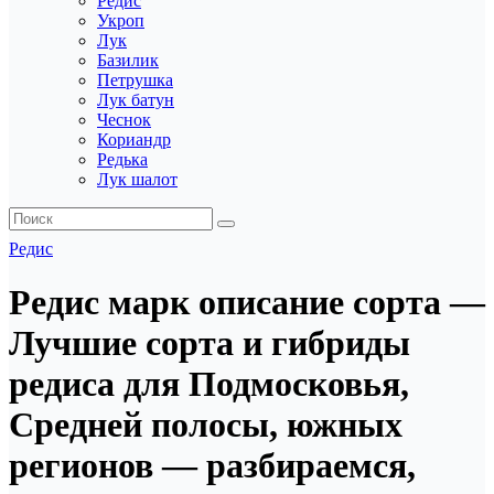
Редис
Укроп
Лук
Базилик
Петрушка
Лук батун
Чеснок
Кориандр
Редька
Лук шалот
Редис
Редис марк описание сорта —
Лучшие сорта и гибриды
редиса для Подмосковья,
Средней полосы, южных
регионов — разбираемся,