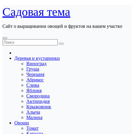
Перейти
Садовая тема
к
содержанию
Сайт о выращивании овощей и фруктов на вашем участке
Деревья и кустарники
Виноград
Груша
Черешня
Абрикос
Слива
Яблоня
Смородина
Актинидия
Крыжовник
Алыча
Малина
Овощи
Томат
Капуста