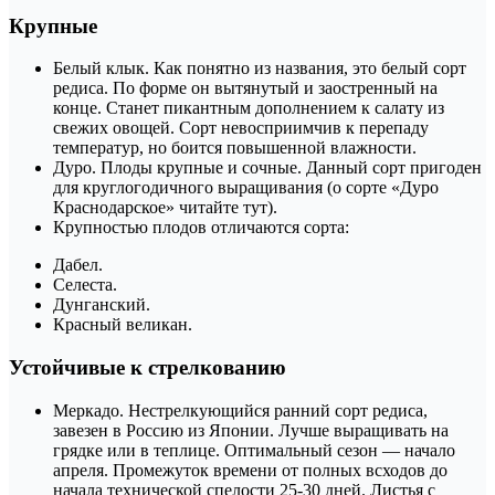
Крупные
Белый клык. Как понятно из названия, это белый сорт
редиса. По форме он вытянутый и заостренный на
конце. Станет пикантным дополнением к салату из
свежих овощей. Сорт невосприимчив к перепаду
температур, но боится повышенной влажности.
Дуро. Плоды крупные и сочные. Данный сорт пригоден
для круглогодичного выращивания (о сорте «Дуро
Краснодарское» читайте тут).
Крупностью плодов отличаются сорта:
Дабел.
Селеста.
Дунганский.
Красный великан.
Устойчивые к стрелкованию
Меркадо. Нестрелкующийся ранний сорт редиса,
завезен в Россию из Японии. Лучше выращивать на
грядке или в теплице. Оптимальный сезон — начало
апреля. Промежуток времени от полных всходов до
начала технической спелости 25-30 дней. Листья с