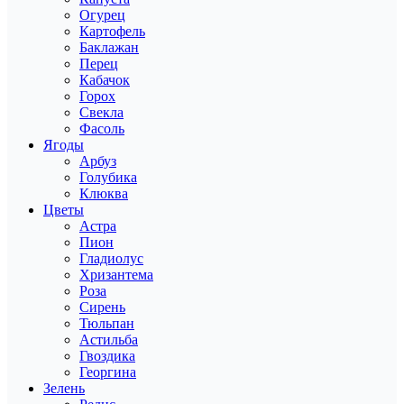
Огурец
Картофель
Баклажан
Перец
Кабачок
Горох
Свекла
Фасоль
Ягоды
Арбуз
Голубика
Клюква
Цветы
Астра
Пион
Гладиолус
Хризантема
Роза
Сирень
Тюльпан
Астильба
Гвоздика
Георгина
Зелень