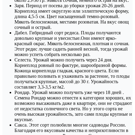
около 25-30 гр. Мякоть сочная, немного острая на вкус.
Заря. Период от посева до уборки урожая 20-26 дней.
Корнеплод имеет округлую или эллиптическую форму,
длина 4,5-5 см. Цвет насыщенный темно-розовый.
Мякоть белоснежная, местами розоватая. На вкус овощ
сочный и острый.
Дабел. Гибридный сорт редиса. Плоды получаются
довольно крупные и увесистые.Они имеют ярко-
красный окрас. Мякоть белоснежная, плотная и сочная.
Этот редис лучше садить ранней весной, тогда урожай
можно успеть собрать несколько раз.
Селеста. Урожай можно получить через 24 дня.
Корнеплод ровный по фактуре, шарообразной формы.
Кожица корнеплода гладкая, красного цвета. Если
правильно поливать и ухаживать за растение, то плоды
получаться крупные, массой до 30 г. Урожайность
составляет 3,3-3,5 кг/м2.
Рондар. Урожай можно получить уже через 18 дней .
Семена Рондар можно отнести к категории хороших, их
возможно высаживать даже в квартире, они не страдают
от недостатка солнечного света. Но у этого сорта не
очень высокая урожайность, зато сами плоды крупные и
вкусные.
Сакса. Этот сорт полюбили многие садоводы России.
Благодаря его вкусовым качества и неприхотливости в