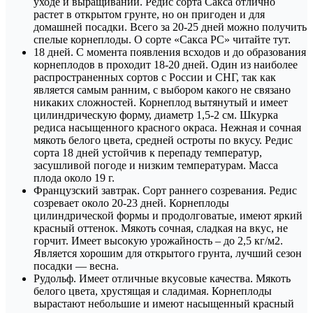
уходе и выращивании. Редис сорта Сакса отлично
растет в открытом грунте, но он пригоден и для
домашней посадки. Всего за 20-25 дней можно получить
спелые корнеплоды. О сорте «Сакса РС» читайте тут.
18 дней. С момента появления всходов и до образования
корнеплодов в проходит 18-20 дней. Один из наиболее
распространенных сортов с России и СНГ, так как
является самым ранним, с выбором какого не связано
никаких сложностей. Корнеплод вытянутый и имеет
цилиндрическую форму, диаметр 1,5-2 см. Шкурка
редиса насыщенного красного окраса. Нежная и сочная
мякоть белого цвета, средней остроты по вкусу. Редис
сорта 18 дней устойчив к перепаду температур,
засушливой погоде и низким температурам. Масса
плода около 19 г.
Французский завтрак. Сорт раннего созревания. Редис
созревает около 20-23 дней. Корнеплоды
цилиндрической формы и продолговатые, имеют яркий
красный оттенок. Мякоть сочная, сладкая на вкус, не
горчит. Имеет высокую урожайность – до 2,5 кг/м2.
Является хорошим для открытого грунта, лучший сезон
посадки — весна.
Рудольф. Имеет отличные вкусовые качества. Мякоть
белого цвета, хрустящая и сладимая. Корнеплоды
вырастают небольшие и имеют насыщенный красный