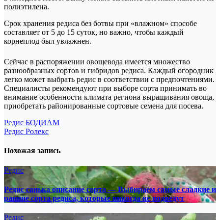
полиэтилена.
Срок хранения редиса без ботвы при «влажном» способе
составляет от 5 до 15 суток, но важно, чтобы каждый
корнеплод был увлажнен.
Сейчас в распоряжении овощевода имеется множество
разнообразных сортов и гибридов редиса. Каждый огородник
легко может выбрать редис в соответствии с предпочтениями.
Специалисты рекомендуют при выборе сорта принимать во
внимание особенности климата региона выращивания овоща,
приобретать районированные сортовые семена для посева.
Навигация
Редис БОДИАМ
Редис Ролекс
по
записям
Похожая запись
Редис
Редис санька описание сорта — Выбираем самые сладкие и
ранние сорта редиса, которые никогда не подведут
Редис