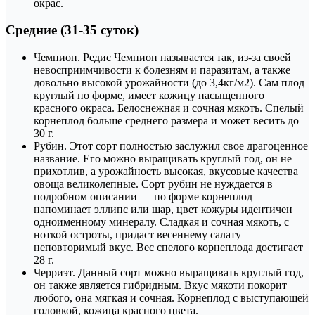
окрас.
Средние (31-35 суток)
Чемпион. Редис Чемпион называется так, из-за своей
невосприимчивости к болезням и паразитам, а также
довольно высокой урожайности (до 3,4кг/м2). Сам плод
круглый по форме, имеет кожицу насыщенного
красного окраса. Белоснежная и сочная мякоть. Спелый
корнеплод больше среднего размера и может весить до
30 г.
Рубин. Этот сорт полностью заслужил свое драгоценное
название. Его можно выращивать круглый год, он не
прихотлив, а урожайность высокая, вкусовые качества
овоща великолепные. Сорт рубин не нуждается в
подробном описании — по форме корнеплод
напоминает эллипс или шар, цвет кожуры идентичен
одноименному минералу. Сладкая и сочная мякоть, с
ноткой остроты, придаст весеннему салату
неповторимый вкус. Вес спелого корнеплода достигает
28 г.
Черриэт. Данный сорт можно выращивать круглый год,
он также является гибридным. Вкус мякоти покорит
любого, она мягкая и сочная. Корнеплод с выступающей
головкой, кожица красного цвета.