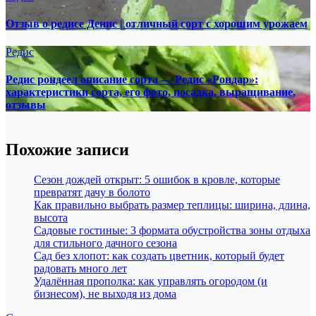
Отзыв о редисе Денис | отличный сорт с хорошим урожаем
Редис
Редис рондеел описание сорта — Редис «Рондар»:
характеристики сорта, его фото, посадка, выращивание,
отзывы
Похожие записи
Сезон дождей открыт: 5 ошибок в кровле, которые
превратят дачу в болото
Как правильно выбрать размер теплицы: ширина, длина,
высота
Садовые гостиные: 3 формата обустройства зоны отдыха
для стильного дачного сезона
Сад без хлопот: как создать цветник, который будет
радовать много лет
Удалённая прополка: как управлять огородом (и
бизнесом), не выходя из дома