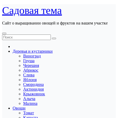
Перейти
Садовая тема
к
содержанию
Сайт о выращивании овощей и фруктов на вашем участке
Деревья и кустарники
Виноград
Груша
Черешня
Абрикос
Слива
Яблоня
Смородина
Актинидия
Крыжовник
Алыча
Малина
Овощи
Томат
Капуста