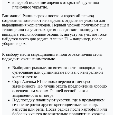
в первой половине апреля в открытый грунт под
пленочное укрытие.
Внимание! Ранние сроки посева и короткий период
созревания позволяют не выделять отдельные участки для
выращивания корнеплодов. Первый урожай получают еще в
теплице или на участках где впоследствии планируют
высадить теплолюбивые овощи. К августу на участке тоже
найдется место для редиса Алешка F1 – например, после
уборки гороха.
К выбору места выращивания и подготовке почвы стоит
подходить очень внимательно.
Выбирают рыхлые, по возможности плодородные,
супесчаные или суглинистые почвы с нейтральной
кислотностью.
Сорт Алешка F1 неплохо переносит легкую
затененность. Но лучше отдать предпочтение хорошо
освещенным местам. Ранней весной важна
защищенность от ветра.
Под посадку планируют участки, где в предыдущем
сезоне не росли другие крестоцветные: все виды
капусты или репа. Посев редиса после картофеля или
бобовых культур положительно повлияет на урожай.