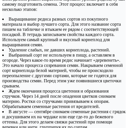
самому подготовить семена. Этот процесс включает в себя
несколько этапов:
Выращивание редиса разных сортов из покупного
материала и выбор лучшего сорта. Для этого название сорта
пишем на табличке и втыкаем ее рядом с соответствующей
посадкой. В тетрадь записываем свойства каждого сорта.
Используем самый крупный и вкусный корнеплод для
выращивания семян.
Удаление слабых, не давших корнеплода, растений.
Выбранный сорт не используем в пищу, а оставляем в
огороде. Через какое-то время редис начинает «деревенеть».
Это начало процесса созревания семян. Накрываем семенной
сорт корнеплода белой материей, чтобы не происходило
переопыление с другими сортами, которые не годятся для
производства семян. Перед этим уже появившиеся цветочки
срываем.
Ждем окончания процесса цветения и образования
стручков. Через 14 дней после опадения цветков снимаем
материю. Ростки со стручками привязываем к опорам.
Обрабатываем семенные растения от вредителей.
В августе — сентябре снимаем семенные растения с грядок
и досушиваем их на чердаке или еще где-то до бежевого
оттенка. Для этого делаем связки растений при помощи
веревки или нити, группируя их по сортам.