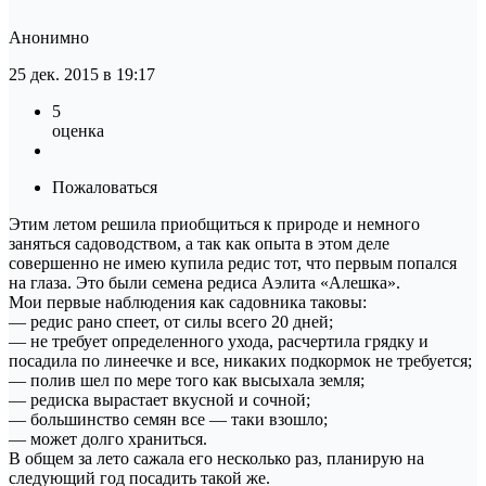
Анонимно
25 дек. 2015 в 19:17
5
оценка
Пожаловаться
Этим летом решила приобщиться к природе и немного
заняться садоводством, а так как опыта в этом деле
совершенно не имею купила редис тот, что первым попался
на глаза. Это были семена редиса Аэлита «Алешка».
Мои первые наблюдения как садовника таковы:
— редис рано спеет, от силы всего 20 дней;
— не требует определенного ухода, расчертила грядку и
посадила по линеечке и все, никаких подкормок не требуется;
— полив шел по мере того как высыхала земля;
— редиска вырастает вкусной и сочной;
— большинство семян все — таки взошло;
— может долго храниться.
В общем за лето сажала его несколько раз, планирую на
следующий год посадить такой же.