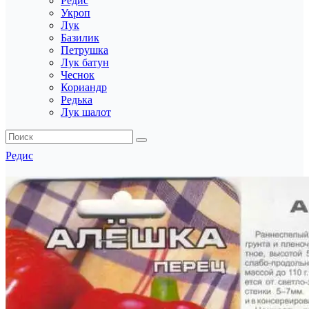
Редис
Укроп
Лук
Базилик
Петрушка
Лук батун
Чеснок
Кориандр
Редька
Лук шалот
Редис