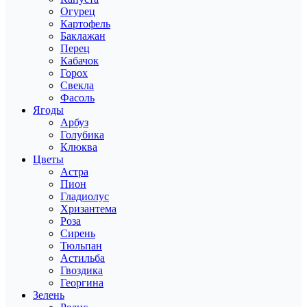
Огурец
Картофель
Баклажан
Перец
Кабачок
Горох
Свекла
Фасоль
Ягоды
Арбуз
Голубика
Клюква
Цветы
Астра
Пион
Гладиолус
Хризантема
Роза
Сирень
Тюльпан
Астильба
Гвоздика
Георгина
Зелень