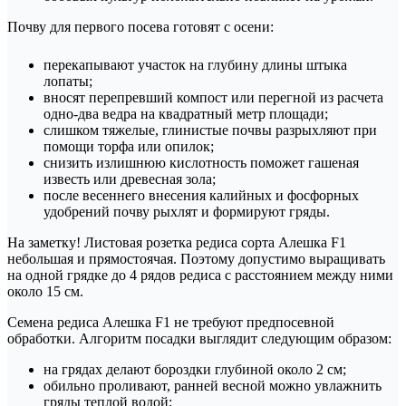
Почву для первого посева готовят с осени:
перекапывают участок на глубину длины штыка
лопаты;
вносят перепревший компост или перегной из расчета
одно-два ведра на квадратный метр площади;
слишком тяжелые, глинистые почвы разрыхляют при
помощи торфа или опилок;
снизить излишнюю кислотность поможет гашеная
известь или древесная зола;
после весеннего внесения калийных и фосфорных
удобрений почву рыхлят и формируют гряды.
На заметку! Листовая розетка редиса сорта Алешка F1
небольшая и прямостоячая. Поэтому допустимо выращивать
на одной грядке до 4 рядов редиса с расстоянием между ними
около 15 см.
Семена редиса Алешка F1 не требуют предпосевной
обработки. Алгоритм посадки выглядит следующим образом:
на грядах делают бороздки глубиной около 2 см;
обильно проливают, ранней весной можно увлажнить
гряды теплой водой;