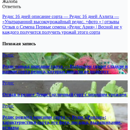
Жалоба
Ответить
Навигация
Редис 16 дней описание сорта — Редис 16 дней Аэлита —
«Ультраранний высокоурожайный редис. +фото » | отзывы
по
Отзыв о Семена Первые семена «Редис Ария» | Весной не у
записям
каждого получится получить урожай этого сорта
Похожая запись
Редис
Редис санька описание сорта — Выбираем самые сладкие и
ранние сорта редиса, которые никогда не подведут
Редис
Отзыв о редисе Денис | отличный сорт с хорошим урожаем
Редис
Редис рондеел описание сорта — Редис «Рондар»:
характеристики сорта, его фото, посадка, выращивание,
отзывы