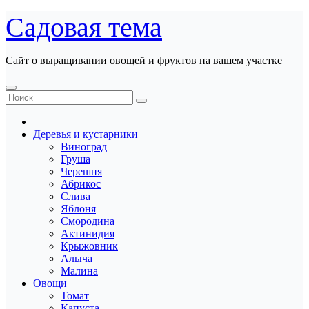
Перейти
Садовая тема
к
содержанию
Сайт о выращивании овощей и фруктов на вашем участке
Деревья и кустарники
Виноград
Груша
Черешня
Абрикос
Слива
Яблоня
Смородина
Актинидия
Крыжовник
Алыча
Малина
Овощи
Томат
Капуста