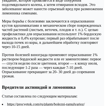
увядание, которое проявляется в виде побурения
подсемядольного колена, а затем отмирания всходов. Это
заболевание может нанести серьезный вред при размножении
лимонника семенами.
Меры борьбы с болезнями заключаются в опрыскивании
кустов ядохимикатами и механическом сборе поврежденных
частей растений (листьев, веточек, плодов и т. п.). С целью
профилактики для опрыскивания используют 1% бордоскую
жидкость и 0,4% купрозан; первый раз обрабатывают после
выхода почек из коры, в дальнейшем обработку повторяют
через 10-15 дней.
Против болезней винограда применяют опрыскивание 1%
раствором бордоской жидкости или ее заменителями: первое
— спустя неделю после цветения, второе — к концу июля,
последующие 1-2 раза — через каждые 7-10 дней.
Опрыскивание прекращают за 20- 30 дней до созревания
урожая.
Вредители актинидий и лимонника
Статья составлена по следующим материалам:
https://procvetok.com/ru/plants/bolezni-ramulyarioz/