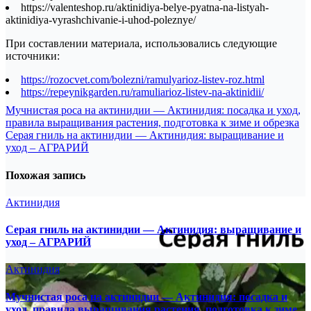
https://valenteshop.ru/aktinidiya-belye-pyatna-na-listyah-
aktinidiya-vyrashchivanie-i-uhod-poleznye/
При составлении материала, использовались следующие
источники:
https://rozocvet.com/bolezni/ramulyarioz-listev-roz.html
https://repeynikgarden.ru/ramuliarioz-listev-na-aktinidii/
Навигация
Мучнистая роса на актинидии — Актинидия: посадка и уход,
правила выращивания растения, подготовка к зиме и обрезка
по
Серая гниль на актинидии — Актинидия: выращивание и
записям
уход – АГРАРИЙ
Похожая запись
Актинидия
Серая гниль на актинидии — Актинидия: выращивание и
уход – АГРАРИЙ
Актинидия
Мучнистая роса на актинидии — Актинидия: посадка и
уход, правила выращивания растения, подготовка к зиме