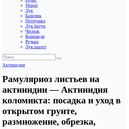
Редис
Укроп
Лук
Базилик
Петрушка
Лук батун
Чеснок
Кориандр
Редька
Лук шалот
Актинидия
Рамуляриоз листьев на
актинидии — Актинидия
коломикта: посадка и уход в
открытом грунте,
размножение, обрезка,