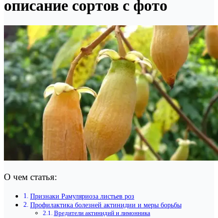
описание сортов с фото
О чем статья:
Признаки Рамуляриоза листьев роз
Профилактика болезней актинидии и меры борьбы
Вредители актинидий и лимонника