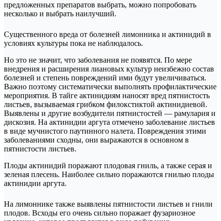
предложенных препаратов выбрать, можно попробовать
несколько и выбрать наилучший.
Существенного вреда от болезней лимонника и актинидий в
условиях культуры пока не наблюдалось.
Но это не значит, что заболевания не появятся. По мере
внедрения и расширения лиановых культур неизбежно состав
болезней и степень повреждений ими будут увеличиваться.
Важно поэтому систематически выполнять профилактические
мероприятия. В тайге актинидиям наносят вред пятнистость
листьев, вызываемая грибком филокстиктой актинидиевой.
Выявлены и другие возбудители пятнистостей — рамулария и
дискозия. На актинидии аргута отмечено заболевание листьев
в виде мучнистого паутинного налета. Повреждения этими
заболеваниями сходны, они выражаются в основном в
пятнистости листьев.
Плоды актинидий поражают плодовая гниль, а также серая и
зеленая плесень. Наиболее сильно поражаются гнилью плоды
актинидии аргута.
На лимоннике также выявлены пятнистости листьев и гнили
плодов. Всходы его очень сильно поражает фузариозное