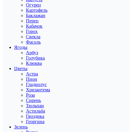
Огурец
Картофель
Баклажан
Перец
Кабачок
Горох
Свекла
Фасоль
Ягоды
Арбуз
Голубика
Клюква
Цветы
Астра
Пион
Гладиолус
Хризантема
Роза
Сирень
Тюльпан
Астильба
Гвоздика
Георгина
Зелень