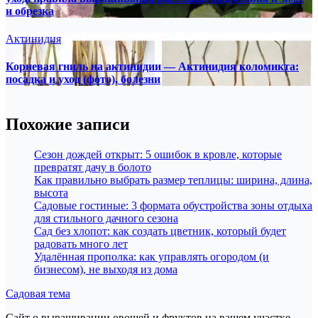
и обрезка
Актинидия
Корневая гниль на актинидии — Актинидия коломикта:
посадка и уход (фото), болезни
Похожие записи
Сезон дождей открыт: 5 ошибок в кровле, которые
превратят дачу в болото
Как правильно выбрать размер теплицы: ширина, длина,
высота
Садовые гостиные: 3 формата обустройства зоны отдыха
для стильного дачного сезона
Сад без хлопот: как создать цветник, который будет
радовать много лет
Удалённая прополка: как управлять огородом (и
бизнесом), не выходя из дома
Садовая тема
Сайт о выращивании овощей и фруктов на вашем участке